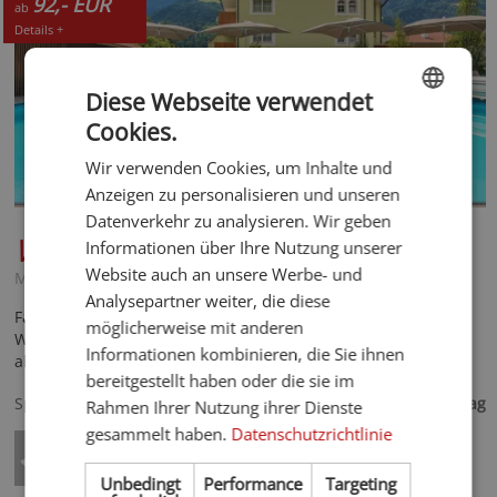
92,- EUR
ab
Details +
Diese Webseite verwendet
Cookies.
ENGLISH
Wir verwenden Cookies, um Inhalte und
GERMAN
Anzeigen zu personalisieren und unseren
Datenverkehr zu analysieren. Wir geben
Wohlfühlhotel Mei Auszeit
***S
Informationen über Ihre Nutzung unserer
Website auch an unsere Werbe- und
Meran und Umgebung - Plaus
Analysepartner weiter, die diese
Familiengeführtes Hotel mit 22 Zimmern & Suiten, schöne
möglicherweise mit anderen
Wellness-Oase mit Outdoor-Pool, Genuss-Halbpension, ideal
Informationen kombinieren, die Sie ihnen
als Startpunkt für Wander- und Bike-Touren.
bereitgestellt haben oder die sie im
92,- €
Spezialisiert auf
ab
pro Tag
Rahmen Ihrer Nutzung ihrer Dienste
gesammelt haben.
Datenschutzrichtlinie
Unbedingt
Performance
Targeting