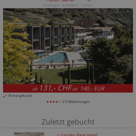
Vinschgau - Kastelbell - Tschars
131,- CHF
140,- EUR
ab
ab
30-mal gebucht
★★★★☆
215 Bewertungen
Zuletzt gebucht
Garden Park Hotel