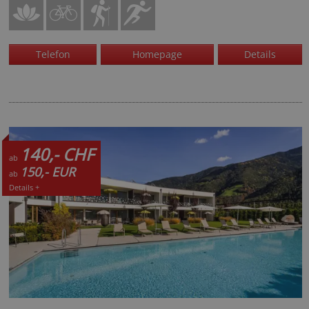
Telefon
Homepage
Details
140,- CHF
ab
150,- EUR
ab
Details +