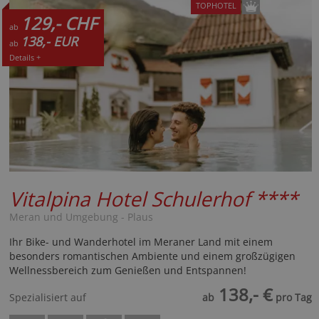
TOPHOTEL
129,- CHF
ab
138,- EUR
ab
Details +
Vitalpina Hotel Schulerhof
****
Meran und Umgebung - Plaus
Ihr Bike- und Wanderhotel im Meraner Land mit einem
besonders romantischen Ambiente und einem großzügigen
Wellnessbereich zum Genießen und Entspannen!
138,- €
Spezialisiert auf
ab
pro Tag