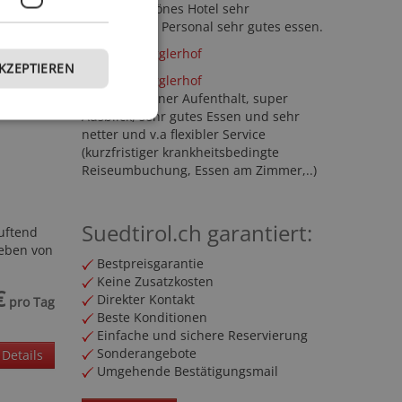
Ein sehr schönes Hotel sehr
freundliches Personal sehr gutes essen.
Hotel Torgglerhof
AKZEPTIEREN
Hotel Torgglerhof
Wunderschöner Aufenthalt, super
Ausblick, sehr gutes Essen und sehr
netter und v.a flexibler Service
(kurzfristiger krankheitsbedingte
Reiseumbuchung, Essen am Zimmer,..)
Suedtirol.ch garantiert:
uftend
leben von
Bestpreisgarantie
Keine Zusatzkosten
€
Direkter Kontakt
pro Tag
Beste Konditionen
Einfache und sichere Reservierung
Sonderangebote
Details
Umgehende Bestätigungsmail