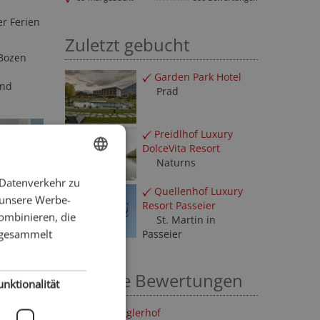
er Ferien
Zuletzt gebucht
Bozen
Garden Park Hotel
und
Prad
Preidlhof Luxury
DolceVita Resort
Naturns
 Datenverkehr zu
ENGLISH
Quellenhof Luxury
 unsere Werbe-
Resort Passeier
GERMAN
ombinieren, die
St. Martin in
e gesammelt
Passeier
Neueste Bewertungen
unktionalität
Hotel Torgglerhof