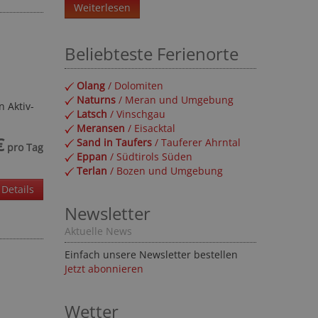
Weiterlesen
Beliebteste Ferienorte
Olang
/ Dolomiten
Naturns
/ Meran und Umgebung
 Aktiv-
Latsch
/ Vinschgau
Meransen
/ Eisacktal
€
Sand in Taufers
/ Tauferer Ahrntal
pro Tag
Eppan
/ Südtirols Süden
Terlan
/ Bozen und Umgebung
Details
Newsletter
Aktuelle News
Einfach unsere Newsletter bestellen
Jetzt abonnieren
Wetter