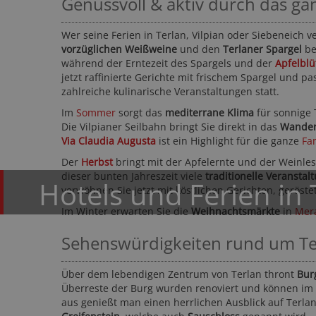
Genussvoll & aktiv durch das ga
Wer seine Ferien in Terlan, Vilpian oder Siebeneich 
vorzüglichen Weißweine
und den
Terlaner Spargel
be
während der Erntezeit des Spargels und der
Apfelblü
jetzt raffinierte Gerichte mit frischem Spargel und
zahlreiche kulinarische Veranstaltungen statt.
Im
Sommer
sorgt das
mediterrane Klima
für sonnige
Die Vilpianer Seilbahn bringt Sie direkt in das
Wander
H
Via Claudia Augusta
ist ein Highlight für die ganze
Fa
M
Der
Herbst
bringt mit der Apfelernte und der Weinlese
dieser bunten Jahreszeit viele
traditionelle Veranstal
Hotels und Ferien in 
verwöhnen Sie jetzt mit köstlichen Gerichten, gerös
Im Winter erwarten Sie die
Weihnachtsmärkte
in
Mer
Sehenswürdigkeiten rund um Te
Über dem lebendigen Zentrum von Terlan thront
Bur
Überreste der Burg wurden renoviert und können im
aus genießt man einen herrlichen Ausblick auf Terla