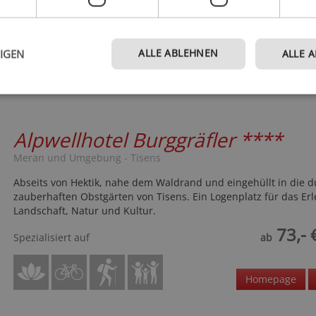
ALLE ABLEHNEN
EIGEN
ALLE 
Alpwellhotel Burggräfler
****
Meran und Umgebung - Tisens
Abseits von Hektik, nahe dem Waldrand und eingehüllt in die d
zauberhaften Obstgärten von Tisens. Ein Logenplatz für das Er
Landschaft, Natur und Kultur.
73,- 
Spezialisiert auf
ab
Homepage