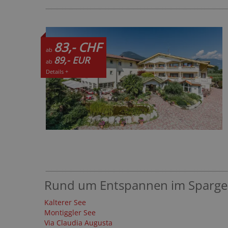
83,- CHF
ab
89,- EUR
ab
Details +
Rund um Entspannen im Spargel
Kalterer See
Montiggler See
Via Claudia Augusta