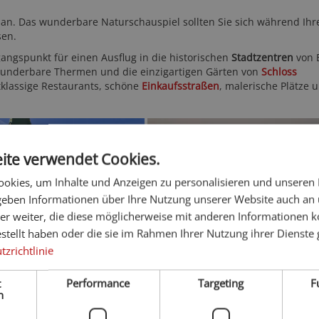
ian. Das wunderbare Naturschauspiel sollten Sie sich während Ihr
sen.
gangspunkt für einen Ausflug in die historischen
Stadtzentren
von 
wunderbare Thermen und die einzigartigen Gärten von
Schloss
tklassige Restaurants, schöne
Einkaufsstraßen
, malerische Plätze 
ite verwendet Cookies.
okies, um Inhalte und Anzeigen zu personalisieren und unseren
 geben Informationen über Ihre Nutzung unserer Website auch an
er weiter, die diese möglicherweise mit anderen Informationen k
estellt haben oder die sie im Rahmen Ihrer Nutzung ihrer Dienst
zrichtlinie
t
Performance
Targeting
F
h