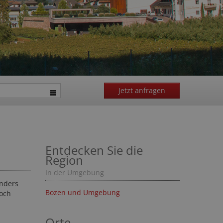
Jetzt anfragen
Entdecken Sie die
Region
In der Umgebung
onders
Bozen und Umgebung
noch
Orte