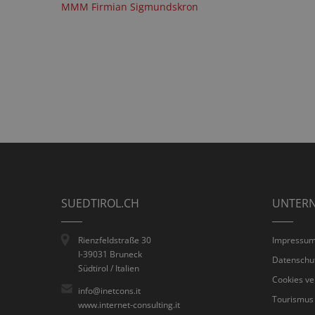
MMM Firmian Sigmundskron
SUEDTIROL.CH
UNTER
Rienzfeldstraße 30
Impressu
I-39031 Bruneck
Datenschu
Südtirol / Italien
Cookies ve
info@inetcons.it
Tourismus
www.internet-consulting.it