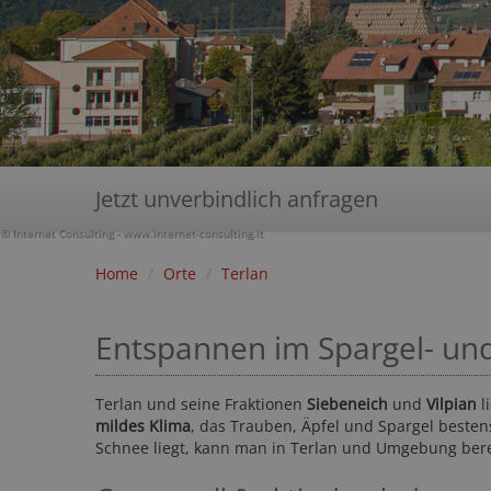
Jetzt unverbindlich anfragen
© Internet Consulting - www.internet-consulting.it
Home
/
Orte
/
Terlan
Entspannen im Spargel- und
Terlan und seine Fraktionen
Siebeneich
und
Vilpian
l
mildes Klima
, das Trauben, Äpfel und Spargel besten
Schnee liegt, kann man in Terlan und Umgebung berei