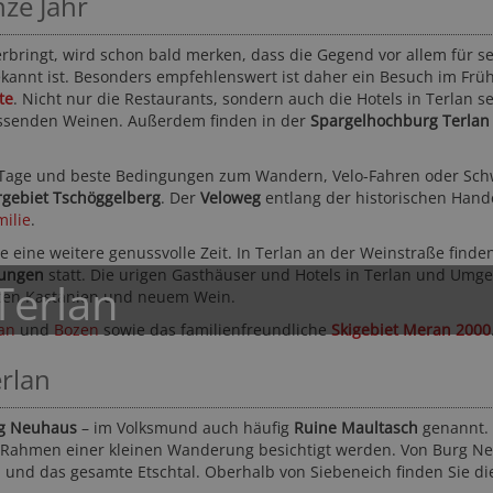
nze Jahr
verbringt, wird schon bald merken, dass die Gegend vor allem für s
kannt ist. Besonders empfehlenswert ist daher ein Besuch im Früh
te
. Nicht nur die Restaurants, sondern auch die Hotels in Terlan s
 passenden Weinen. Außerdem finden in der
Spargelhochburg Terlan
 Tage und beste Bedingungen zum Wandern, Velo-Fahren oder Sc
gebiet Tschöggelberg
. Der
Veloweg
entlang der historischen Hand
otel DAS DORNER ****S
Hotel Sand ****S
milie
.
eran und Umgebung - Algund
Vinschgau - Kastelbell - Tschars
 eine weitere genussvolle Zeit. In Terlan an der Weinstraße finden
tungen
statt. Die urigen Gasthäuser und Hotels in Terlan und Umg
Terlan
teten Kastanien und neuem Wein.
an
und
Bozen
sowie das familienfreundliche
Skigebiet Meran 2000
rlan
g Neuhaus
– im Volksmund auch häufig
Ruine Maultasch
genannt. 
168,- CHF
180,- EUR
ab
ab
 Rahmen einer kleinen Wanderung besichtigt werden. Von Burg N
131,- CHF
1
ab
ab
50-mal gebucht
★★★★☆
351 Bewertungen
n und das gesamte Etschtal. Oberhalb von Siebeneich finden Sie d
30-mal gebucht
★★★★☆
2