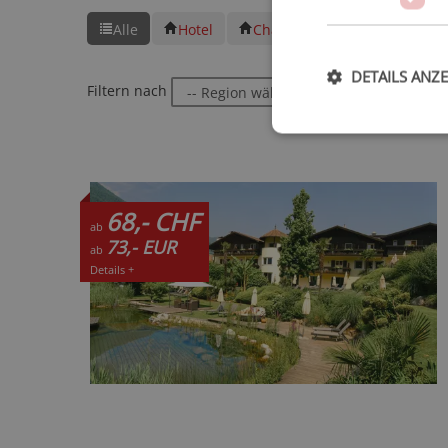
Alle
Hotel
Chalet
DETAILS ANZ
Filtern nach
oder
68,- CHF
ab
73,- EUR
ab
Details +