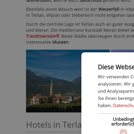
Greifenstein
, welche auch
Sauschloss
genannt wird.
Ebenfalls einen Besuch wert ist der
Wasserfall
in Vilp
in Terlan, Vilpian oder Siebeneich nicht entgehen las
Durch die zentrale Lage ist Terlan auch an guter Aus
und Meran. Die mediterrane Kurstadt Meran bietet 
Trauttmansdorff
. Beide Städte überzeugen durch ers
interessante
Museen
.
Diese Webse
Wir verwenden Co
analysieren. Wir
und Analysepartn
Sie ihnen bereitg
haben.
Datenschut
Unbeding
Hotels in Terlan
erforderlic