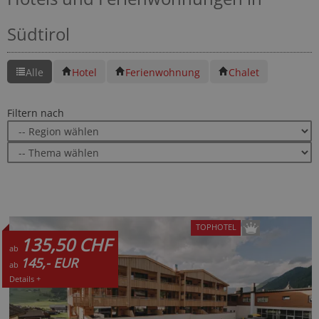
Südtirol
Alle
Hotel
Ferienwohnung
Chalet
Filtern nach
TOPHOTEL
135,50 CHF
ab
145,- EUR
ab
Details +