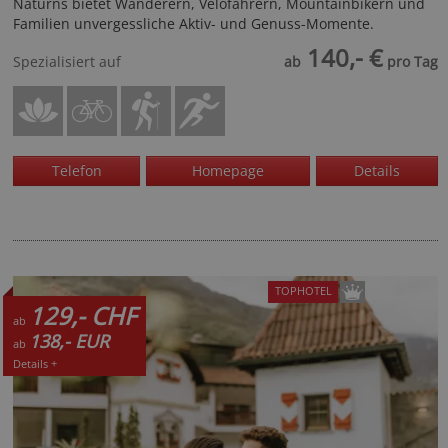
Naturns bietet Wanderern, Velofahrern, Mountainbikern und
Familien unvergessliche Aktiv- und Genuss-Momente.
140,- €
Spezialisiert auf
ab
pro Tag
Telefon
Homepage
Details
TOPHOTEL
129,- CHF
ab
138,- EUR
ab
Details +