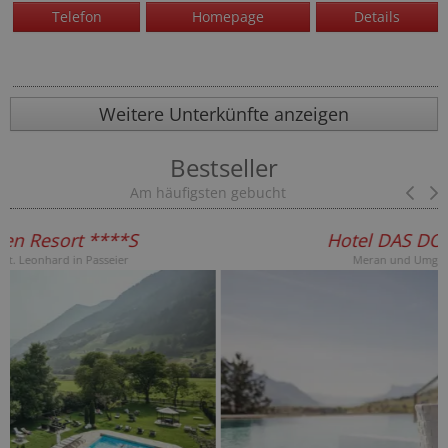
Telefon
Homepage
Details
Weitere Unterkünfte anzeigen
Bestseller
Am häufigsten gebucht
Pr
Hotel DAS DORNER ****S
Meran und Umgebung - Algund