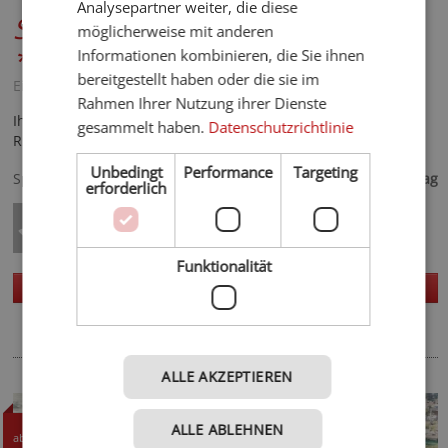
Analysepartner weiter, die diese
Schneeberg - Family Spa Resort
möglicherweise mit anderen
****
Informationen kombinieren, die Sie ihnen
bereitgestellt haben oder die sie im
Eisacktal - Ridnaun
Rahmen Ihrer Nutzung ihrer Dienste
Ihr Top-Hotel für Wellness-, Aktiv- & Familienurlaub in
gesammelt haben.
Datenschutzrichtlinie
Ridnaun!
120,- €
Unbedingt
Performance
Targeting
Spezialisiert auf
ab
pro Tag
erforderlich
Funktionalität
Telefon
Homepage
Details
ALLE AKZEPTIEREN
TOPHOTEL
70,- CHF
ALLE ABLEHNEN
ab