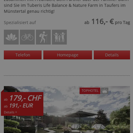
sind Sie im Tuberis Life Balance & Nature Farm in Taufers im
Münstertal genau richtig!
116,- €
Spezialisiert auf
ab
pro Tag
Telefon
Homepage
Details
TOPHOTEL
179,- CHF
ab
191,- EUR
ab
Details +