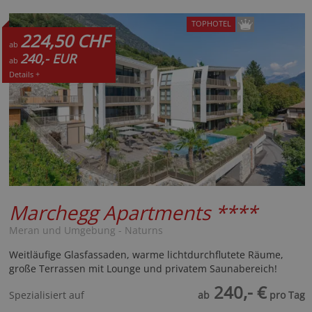
TOPHOTEL
224,50 CHF
ab
240,- EUR
ab
Details +
Marchegg Apartments
****
Meran und Umgebung - Naturns
Weitläufige Glasfassaden, warme lichtdurchflutete Räume,
große Terrassen mit Lounge und privatem Saunabereich!
240,- €
Spezialisiert auf
ab
pro Tag