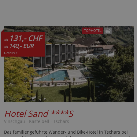
TOPHOTEL
131,- CHF
ab
140,- EUR
ab
Details +
Hotel Sand
****S
Vinschgau - Kastelbell - Tschars
Das familiengeführte Wander- und Bike-Hotel in Tschars bei