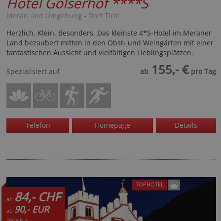
Hotel Golserhof
****S
Meran und Umgebung - Dorf Tirol
Herzlich. Klein. Besonders. Das kleinste 4*S-Hotel im Meraner
Land bezaubert mitten in den Obst- und Weingärten mit einer
fantastischen Aussicht und vielfältigen Lieblingsplätzen.
155,- €
Spezialisiert auf
ab
pro Tag
Telefon
Homepage
Details
TOPHOTEL
84,- CHF
ab
90,- EUR
ab
Details +