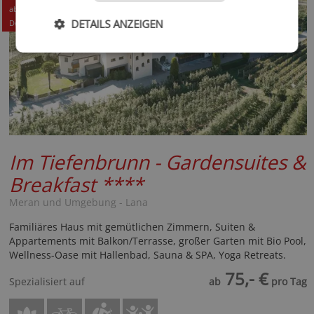
75,- EUR
ab
DETAILS ANZEIGEN
Details +
Im Tiefenbrunn - Gardensuites &
Breakfast
****
Meran und Umgebung - Lana
Familiäres Haus mit gemütlichen Zimmern, Suiten &
Appartements mit Balkon/Terrasse, großer Garten mit Bio Pool,
Wellness-Oase mit Hallenbad, Sauna & SPA, Yoga Retreats.
75,- €
Spezialisiert auf
ab
pro Tag