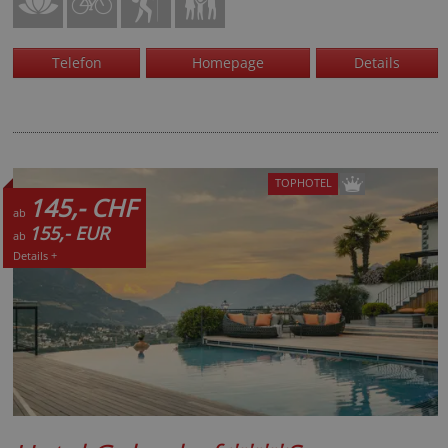
Telefon
Homepage
Details
TOPHOTEL
145,- CHF
ab
155,- EUR
ab
Details +