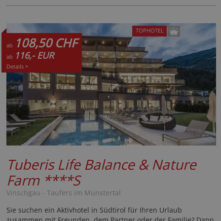
TOPHOTEL
108,50 CHF
ab
116,- EUR
ab
Details +
Tuberis Life Balance & Nature
Farm
****S
Vinschgau - Taufers im Münstertal
Sie suchen ein Aktivhotel in Südtirol für Ihren Urlaub
zusammen mit Freunden, dem Partner oder der Familie? Dann