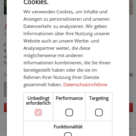
Cookies.
ENGLISH
Wir verwenden Cookies, um Inhalte und
GERMAN
Anzeigen zu personalisieren und unseren
Hotel Vilpianerhof
****
Datenverkehr zu analysieren. Wir geben
Informationen über Ihre Nutzung unserer
Bozen und Umgebung - Terlan
Website auch an unsere Werbe- und
Einladendes und familiäres Haus mit Hallenbad, Bio-
Analysepartner weiter, die diese
Badeteich, mediterranem Garten, hervorragender Küche und
möglicherweise mit anderen
einem großen Aktiv-Angebot für unvergessliche Ferien in
Informationen kombinieren, die Sie ihnen
Südtirol.
bereitgestellt haben oder die sie im
89,- €
Spezialisiert auf
ab
pro Tag
Rahmen Ihrer Nutzung ihrer Dienste
gesammelt haben.
Datenschutzrichtlinie
Unbedingt
Performance
Targeting
erforderlich
Homepage
Details
Funktionalität