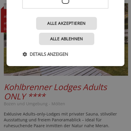
268,- CHF
ab
287,- EUR
ALLE AKZEPTIEREN
ab
Details +
ALLE ABLEHNEN
DETAILS ANZEIGEN
Kohlbrenner Lodges Adults
ONLY
****
Bozen und Umgebung - Mölten
Exklusive Adults‑only‑Lodges mit privater Sauna, stilvoller
Ausstattung und freiem Panoramablick – ideal für
ruhesuchende Paare inmitten der Natur nahe Meran.