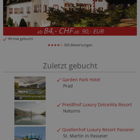
122,50 CHF
131,- EUR
ab
ab
22-mal gebucht
★★★★☆
797 Bewertungen
Zuletzt gebucht
Garden Park Hotel
Prad
Preidlhof Luxury DolceVita Resort
Naturns
Quellenhof Luxury Resort Passeier
St. Martin in Passeier