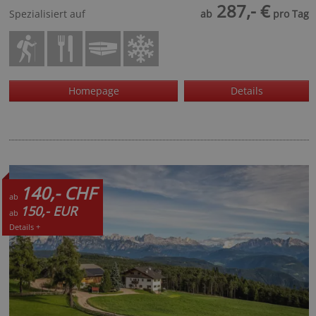
287,- €
Spezialisiert auf
ab
pro Tag
Homepage
Details
140,- CHF
ab
150,- EUR
ab
Details +