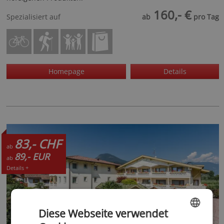
160,- €
Spezialisiert auf
ab
pro Tag
Homepage
Details
83,- CHF
ab
89,- EUR
ab
Details +
Diese Webseite verwendet