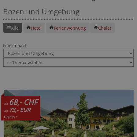
Bozen und Umgebung
Alle
Hotel
Ferienwohnung
Chalet
Filtern nach
68,- CHF
ab
73,- EUR
ab
Details +