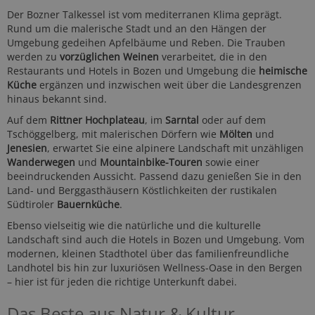
Der Bozner Talkessel ist vom mediterranen Klima geprägt.
Rund um die malerische Stadt und an den Hängen der
Umgebung gedeihen Apfelbäume und Reben. Die Trauben
werden zu
vorzüglichen Weinen
verarbeitet, die in den
Restaurants und Hotels in Bozen und Umgebung die
heimische
Küche
ergänzen und inzwischen weit über die Landesgrenzen
hinaus bekannt sind.
Auf dem
Rittner Hochplateau
, im
Sarntal
oder auf dem
Tschöggelberg, mit malerischen Dörfern wie
Mölten
und
Jenesien
, erwartet Sie eine alpinere Landschaft mit unzähligen
Wanderwegen
und
Mountainbike-Touren
sowie einer
beeindruckenden Aussicht. Passend dazu genießen Sie in den
Land- und Berggasthäusern Köstlichkeiten der rustikalen
Südtiroler
Bauernküche
.
Ebenso vielseitig wie die natürliche und die kulturelle
Landschaft sind auch die Hotels in Bozen und Umgebung. Vom
modernen, kleinen Stadthotel über das familienfreundliche
Landhotel bis hin zur luxuriösen Wellness-Oase in den Bergen
– hier ist für jeden die richtige Unterkunft dabei.
Das Beste aus Natur & Kultur