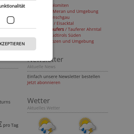
Olang
/ Dolomiten
unktionalität
n mit
Naturns
/ Meran und Umgebung
ris Life
Latsch
/ Vinschgau
Meransen
/ Eisacktal
€
Sand in Taufers
/ Tauferer Ahrntal
pro Tag
Eppan
/ Südtirols Süden
Terlan
/ Bozen und Umgebung
AKZEPTIEREN
Details
Newsletter
Aktuelle News
Einfach unsere Newsletter bestellen
Jetzt abonnieren
Wetter
turns
Aktuelles Wetter
€
pro Tag