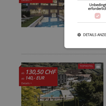
Details +
Unbeding
erforderlic
DETAILS ANZ
TOPHOTEL
130,50 CHF
ab
140,- EUR
ab
Details +