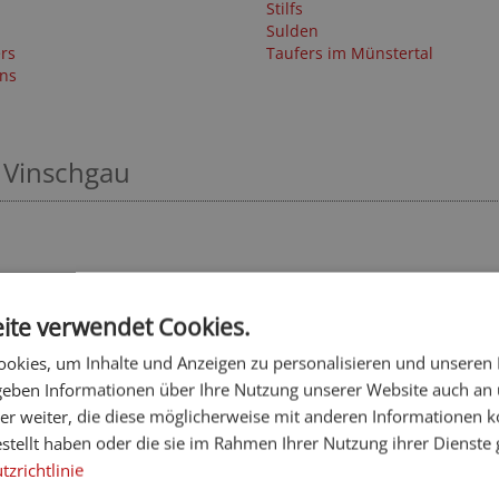
Stilfs
Sulden
rs
Taufers im Münstertal
ns
 Vinschgau
ite verwendet Cookies.
okies, um Inhalte und Anzeigen zu personalisieren und unseren
 geben Informationen über Ihre Nutzung unserer Website auch an
Tuberis Life Balance & Nature F
er weiter, die diese möglicherweise mit anderen Informationen k
estellt haben oder die sie im Rahmen Ihrer Nutzung ihrer Dienst
****S
zrichtlinie
Vinschgau - Taufers im Münstertal