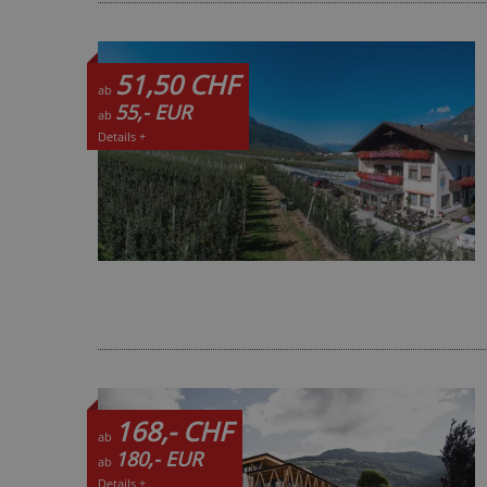
51,50 CHF
ab
55,- EUR
ab
Details +
168,- CHF
ab
180,- EUR
ab
Details +