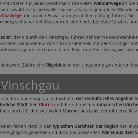
 Aktivitäten für jeden Geschmack. Die vielen
Wanderwege
im breit
hen sowohl anspruchsvolle Touren, als auch gemütliche Wanderu
Hotel Sand ****S
Hotel
Waalwege
, die an den Bewässerungskanälen entlang führen. Sie
erberg
seit jeher mit Wasser und sind heute beliebte Spazier- und
Vinschgau - Kastelbell - Tschars
Vinschgau
adler
, denn durch den Vinschgau führen zahlreiche Mountainbike-
 Familien, denn die Rückfahrt kann samt Velo mit der Vinschger Ba
n außerdem geführte Touren, einen Bike- und Ausrüstungsverleih 
hlenswert. Zahlreiche
Skigebiete
in der Umgebung garantieren be
 Vinschgau
130,50 CHF
1
ion
140,-
ab
ab
ab
EUR
EUR
bt, sondern überzeugt auch durch ein
reiches kulturelles Angebot
. 
31-mal gebucht
★★★★☆
215 Bewertungen
31-mal
lterliche Städtchen
Glurns
und die zahlreichen
romanischen Kirch
schgau auch für den wertvollen
Marmor aus Laas
, der mittlerweile 
e einen festen Platz in den
typischen Gerichten der Region
hat. In d
che Highlights genießen und dazu die passenden
Weine aus dem V