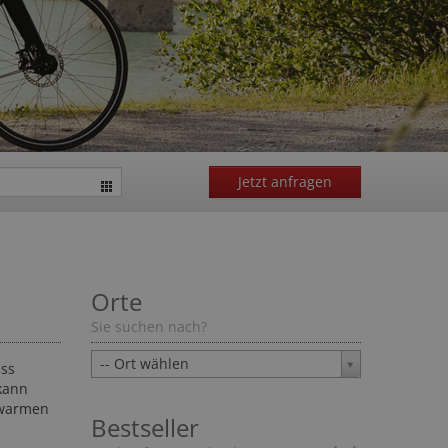
Jetzt anfragen
Orte
Sie suchen nach?
-- Ort wählen
ass
 kann
n warmen
Bestseller