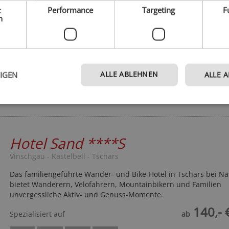
t
Performance
Targeting
F
Sie suchen ein Aktivhotel in Südtirol für Ihren Urlaub zusamme
h
Freunden, dem Partner oder der Familie? Dann sind Sie im Tube
Balance & Nature Farm in Taufers im Münstertal genau richtig!
116,- 
Spezialisiert auf
ab
ALLE ABLEHNEN
EIGEN
ALLE 
Telefon
Homepage
Hotel Sand
****S
Vinschgau - Kastelbell - Tschars
Das familiengeführte Wander- und Bike-Hotel in Tschars bei Na
bietet Wanderern, Velofahrern, Mountainbikern und Familien
unvergessliche Aktiv- und Genuss-Momente.
140,- 
Spezialisiert auf
ab