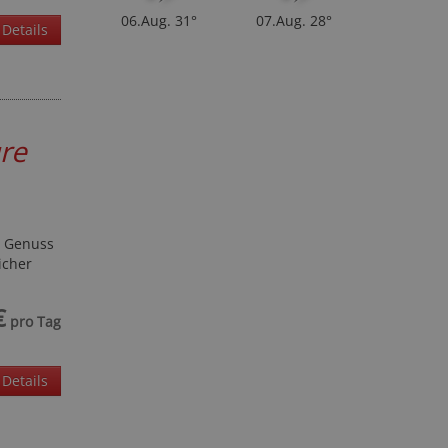
06.Aug.
31°
07.Aug.
28°
Details
ure
, Genuss
icher
€
pro Tag
Details