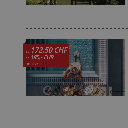
172,50 CHF
ab
185,- EUR
ab
Details +