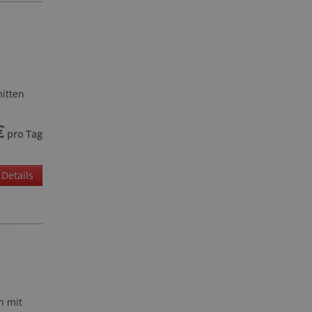
itten
€
pro Tag
Details
n mit