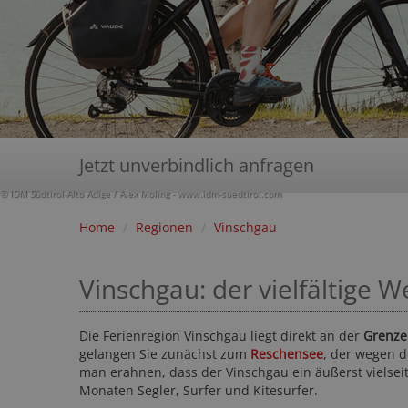
Jetzt unverbindlich anfragen
© IDM Südtirol-Alto Adige / Alex Moling - www.idm-suedtirol.com
Home
/
Regionen
/
Vinschgau
Vinschgau: der vielfältige W
Die Ferienregion Vinschgau liegt direkt an der
Grenze
gelangen Sie zunächst zum
Reschensee
, der wegen d
man erahnen, dass der Vinschgau ein äußerst vielsei
Monaten Segler, Surfer und Kitesurfer.