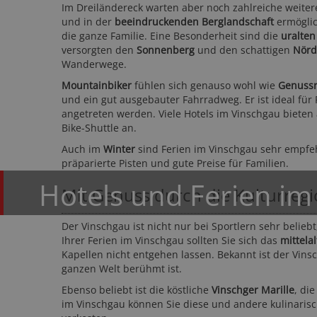
Im Dreiländereck warten aber noch zahlreiche weitere
und in der
beeindruckenden Berglandschaft
ermöglic
die ganze Familie. Eine Besonderheit sind die
uralten
versorgten den
Sonnenberg
und den schattigen
Nörd
Wanderwege.
Mountainbiker
fühlen sich genauso wohl wie
Genussr
und ein gut ausgebauter Fahrradweg. Er ist ideal für
angetreten werden. Viele Hotels im Vinschgau biete
Bike-Shuttle an.
Auch im
Winter
sind Ferien im Vinschgau sehr empfe
präparierte Pisten und gute Preise für Familien.
Hotels und Ferien im
Mit Genuss durch die Kulturreg
Der Vinschgau ist nicht nur bei Sportlern sehr belie
Ihrer Ferien im Vinschgau sollten Sie sich das
mittela
Kapellen nicht entgehen lassen. Bekannt ist der Vin
ganzen Welt berühmt ist.
Ebenso beliebt ist die köstliche
Vinschger Marille
, di
im Vinschgau können Sie diese und andere kulinaris