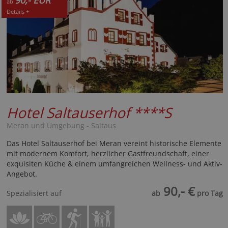
90,- EUR
ab
Details +
Hotel Saltauserhof
****S
Meran und Umgebung - Saltaus
Das Hotel Saltauserhof bei Meran vereint historische Elemente
mit modernem Komfort, herzlicher Gastfreundschaft, einer
exquisiten Küche & einem umfangreichen Wellness- und Aktiv-
Angebot.
90,- €
Spezialisiert auf
ab
pro Tag