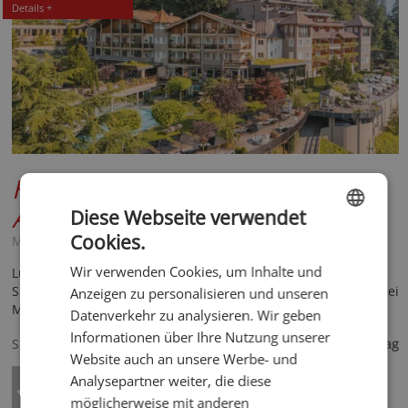
Details +
Hotel | Chalet Das
Alpenschlössel
*****
Diese Webseite verwendet
Cookies.
Meran und Umgebung - St. Martin in Passeier
ENGLISH
Wir verwenden Cookies, um Inhalte und
Luxuriöser Rückzugsort in ruhiger Natur, stilvolle Zimmer,
GERMAN
Suiten & Chalets zum Wohlfühlen im idyllischen Passeiertal bei
Anzeigen zu personalisieren und unseren
Meran, Wellnessparadies, Aktivhighlights & Gourmetküche.
Datenverkehr zu analysieren. Wir geben
230,- €
Informationen über Ihre Nutzung unserer
Spezialisiert auf
ab
pro Tag
Website auch an unsere Werbe- und
Analysepartner weiter, die diese
möglicherweise mit anderen