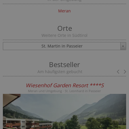
Meran
Orte
Weitere Orte in Südtirol
St. Martin in Passeier
Bestseller
Am häufigsten gebucht
Pr
sort ****S
Hotel Bella Vista 
rd in Passeier
Vinschgau - Stilfs