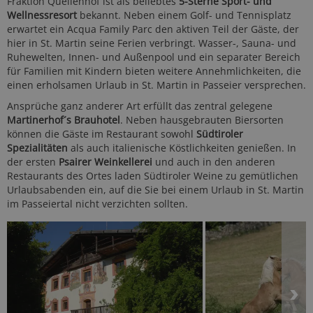
Fraktion Quellenhof ist als beliebtes
5-Sterne Sport- und
Wellnessresort
bekannt. Neben einem Golf- und Tennisplatz
erwartet ein Acqua Family Parc den aktiven Teil der Gäste, der
hier in St. Martin seine Ferien verbringt. Wasser-, Sauna- und
Ruhewelten, Innen- und Außenpool und ein separater Bereich
für Familien mit Kindern bieten weitere Annehmlichkeiten, die
einen erholsamen Urlaub in St. Martin in Passeier versprechen.
Ansprüche ganz anderer Art erfüllt das zentral gelegene
Martinerhof´s Brauhotel
. Neben hausgebrauten Biersorten
können die Gäste im Restaurant sowohl
Südtiroler
Spezialitäten
als auch italienische Köstlichkeiten genießen. In
der ersten
Psairer Weinkellerei
und auch in den anderen
Restaurants des Ortes laden Südtiroler Weine zu gemütlichen
Urlaubsabenden ein, auf die Sie bei einem Urlaub in St. Martin
im Passeiertal nicht verzichten sollten.