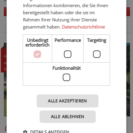
Informationen kombinieren, die Sie ihnen
Homepage
Details
bereitgestellt haben oder die sie im
Rahmen Ihrer Nutzung ihrer Dienste
gesammelt haben.
Datenschutzrichtlinie
Unbedingt
Performance
Targeting
erforderlich
275,50 CHF
ab
295,- EUR
ab
Funktionalität
Details +
ALLE AKZEPTIEREN
ALLE ABLEHNEN
Quellenhof See Lodge
*****
DETAILS ANZEIGEN