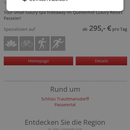
Meran und Umgebung - St. Martin in Passeier
Your small luxury spa hideaway im Quellenhof Luxury Resort
Passeier!
295,- €
Spezialisiert auf
ab
pro Tag
Homepage
Details
Rund um
Schloss Trauttmansdorff
Passeiertal
Entdecken Sie die Region
In der Umgebung