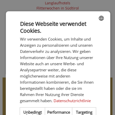
Langlaufhotels
Flitterwochen in Südtirol
Hotel für Erwachsene
Berghotels
Diese Webseite verwendet
Romantische Hotels
Hotels mit Sauna
Cookies.
ENGLISH
Frühling
Wir verwenden Cookies, um Inhalte und
Sommer
GERMAN
Herbst
Anzeigen zu personalisieren und unseren
Skihotels
Datenverkehr zu analysieren. Wir geben
4 Sterne Hotels
Informationen über Ihre Nutzung unserer
Golfhotels
Website auch an unsere Werbe- und
E-Mobility
Analysepartner weiter, die diese
möglicherweise mit anderen
Informationen kombinieren, die Sie ihnen
bereitgestellt haben oder die sie im
Rahmen Ihrer Nutzung ihrer Dienste
gesammelt haben.
Datenschutzrichtlinie
Unbedingt
Performance
Targeting