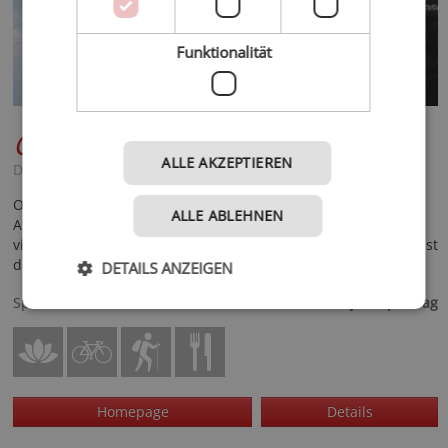
Funktionalität
Chalet S Dolomites
****
ALLE AKZEPTIEREN
Dolomiten - Wolkenstein
Ob es draußen bitterkalt oder sommerlich warm ist: die
ALLE ABLEHNEN
Atmosphäre im Chalet S Dolomites ist immer warm. Das liegt
vielleicht auch ein wenig an uns, Samuel und Tania. Für uns ist
das Hotel ein Zuhause.
DETAILS ANZEIGEN
135,- €
Spezialisiert auf
ab
pro Tag
Homepage
Details