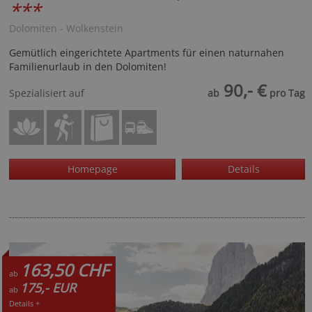
***
Dolomiten - Wolkenstein
Gemütlich eingerichtete Apartments für einen naturnahen
Familienurlaub in den Dolomiten!
90,- €
Spezialisiert auf
ab
pro Tag
Homepage
Details
163,50 CHF
ab
175,- EUR
ab
Details +