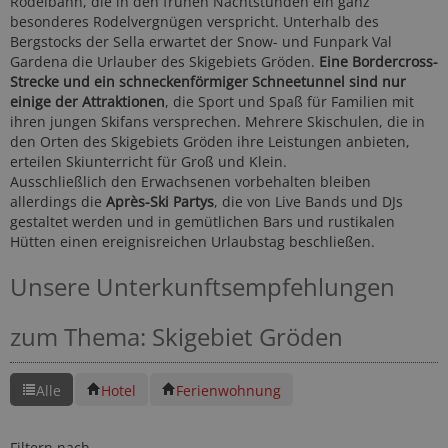
Rodelbahn, die in den frühen Nachtstunden ein ganz
besonderes Rodelvergnügen verspricht. Unterhalb des
Bergstocks der Sella erwartet der Snow- und Funpark Val
Gardena die Urlauber des Skigebiets Gröden.
Eine Bordercross-
Strecke und ein schneckenförmiger Schneetunnel sind nur
einige der Attraktionen
, die Sport und Spaß für Familien mit
ihren jungen Skifans versprechen. Mehrere Skischulen, die in
den Orten des Skigebiets Gröden ihre Leistungen anbieten,
erteilen Skiunterricht für Groß und Klein.
Ausschließlich den Erwachsenen vorbehalten bleiben
allerdings die
Après-Ski Partys
, die von Live Bands und DJs
gestaltet werden und in gemütlichen Bars und rustikalen
Hütten einen ereignisreichen Urlaubstag beschließen.
Unsere Unterkunftsempfehlungen
zum Thema: Skigebiet Gröden
Alle
Hotel
Ferienwohnung
Filtern nach