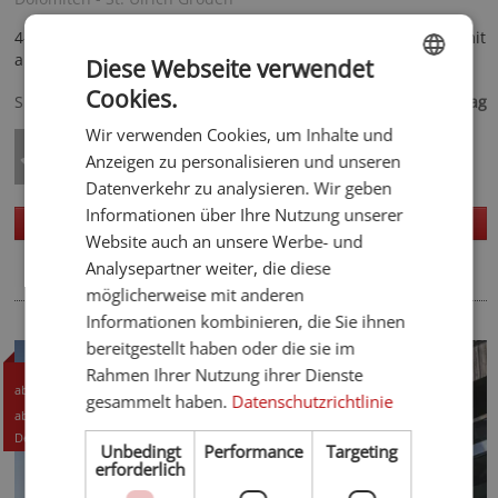
4-Sterne-Hotel in Gröden, mit Schwimmbad, ein Aktiv-Hotel mit
allen Möglichkeiten für Wellness, SPA und Beauty.
Diese Webseite verwendet
165,- €
Cookies.
Spezialisiert auf
ab
pro Tag
ENGLISH
Wir verwenden Cookies, um Inhalte und
GERMAN
Anzeigen zu personalisieren und unseren
Datenverkehr zu analysieren. Wir geben
Informationen über Ihre Nutzung unserer
Homepage
Details
Website auch an unsere Werbe- und
Analysepartner weiter, die diese
möglicherweise mit anderen
Informationen kombinieren, die Sie ihnen
bereitgestellt haben oder die sie im
Rahmen Ihrer Nutzung ihrer Dienste
126,- CHF
ab
gesammelt haben.
Datenschutzrichtlinie
135,- EUR
ab
Details +
Unbedingt
Performance
Targeting
erforderlich