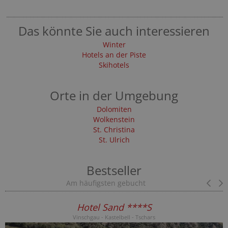
Das könnte Sie auch interessieren
Winter
Hotels an der Piste
Skihotels
Orte in der Umgebung
Dolomiten
Wolkenstein
St. Christina
St. Ulrich
Bestseller
Am häufigsten gebucht
Pr
Hotel Sand ****S
Vinschgau - Kastelbell - Tschars