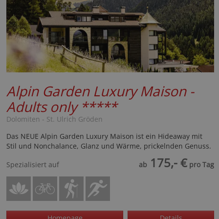
Alpin Garden Luxury Maison -
Adults only
*****
Dolomiten - St. Ulrich Gröden
Das NEUE Alpin Garden Luxury Maison ist ein Hideaway mit
Stil und Nonchalance, Glanz und Wärme, prickelnden Genuss.
175,- €
Spezialisiert auf
ab
pro Tag
Homepage
Details