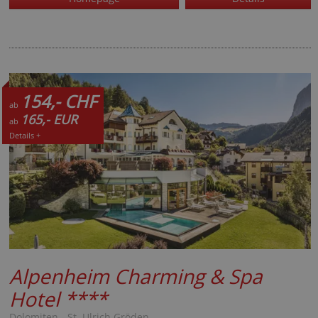
154,- CHF
ab
165,- EUR
ab
Details +
Alpenheim Charming & Spa
Hotel
****
Dolomiten - St. Ulrich Gröden