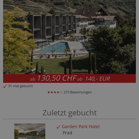
130,50 CHF
140,- EUR
ab
ab
1-mal gebucht
50-
★★★★☆
215 Bewertungen
Zuletzt gebucht
Garden Park Hotel
Prad