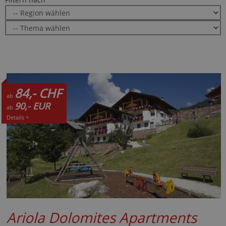
84,- CHF
ab
90,- EUR
ab
Details +
Ariola Dolomites Apartments