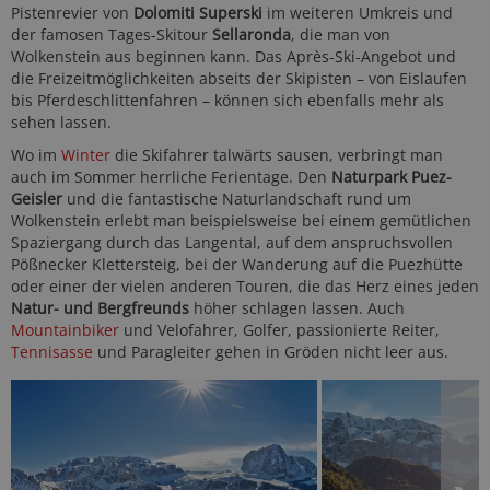
Pistenrevier von
Dolomiti Superski
im weiteren Umkreis und
der famosen Tages-Skitour
Sellaronda
, die man von
Wolkenstein aus beginnen kann. Das Après-Ski-Angebot und
die Freizeitmöglichkeiten abseits der Skipisten – von Eislaufen
bis Pferdeschlittenfahren – können sich ebenfalls mehr als
sehen lassen.
Wo im
Winter
die Skifahrer talwärts sausen, verbringt man
auch im Sommer herrliche Ferientage. Den
Naturpark Puez-
Geisler
und die fantastische Naturlandschaft rund um
Wolkenstein erlebt man beispielsweise bei einem gemütlichen
Spaziergang durch das Langental, auf dem anspruchsvollen
Pößnecker Klettersteig, bei der Wanderung auf die Puezhütte
oder einer der vielen anderen Touren, die das Herz eines jeden
Natur- und Bergfreunds
höher schlagen lassen. Auch
Mountainbiker
und Velofahrer, Golfer, passionierte Reiter,
Tennisasse
und Paragleiter gehen in Gröden nicht leer aus.