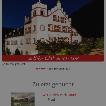
84,- CHF
90,- EUR
ab
ab
89-mal gebucht
★★★★☆
565 Bewertungen
Zuletzt gebucht
Garden Park Hotel
Prad