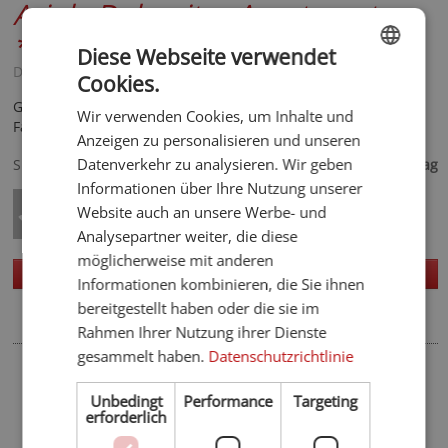
Ariola Dolomites Apartments
***
Diese Webseite verwendet
Dolomiten - Wolkenstein
Cookies.
ENGLISH
Gemütlich eingerichtete Apartments für einen naturnahen
Wir verwenden Cookies, um Inhalte und
GERMAN
Familienurlaub in den Dolomiten!
Anzeigen zu personalisieren und unseren
90,- €
Datenverkehr zu analysieren. Wir geben
Spezialisiert auf
ab
pro Tag
Informationen über Ihre Nutzung unserer
Website auch an unsere Werbe- und
Analysepartner weiter, die diese
möglicherweise mit anderen
Homepage
Details
Informationen kombinieren, die Sie ihnen
bereitgestellt haben oder die sie im
Rahmen Ihrer Nutzung ihrer Dienste
gesammelt haben.
Datenschutzrichtlinie
Rund um Aktiv - aktiver - Ferien in
Wolkenstein
Unbedingt
Performance
Targeting
erforderlich
Skigebiet Gröden
Skiweltcup Gröden