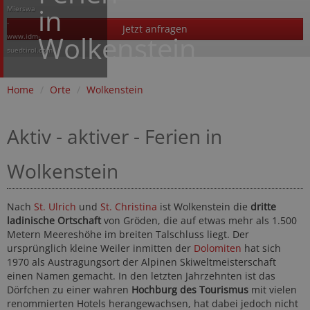
in
Mierswa
-
Jetzt anfragen
Wolkenstein
www.idm-
suedtirol.com
Home
/
Orte
/
Wolkenstein
Aktiv - aktiver - Ferien in
Wolkenstein
Nach
St. Ulrich
und
St. Christina
ist Wolkenstein die
dritte
ladinische Ortschaft
von Gröden, die auf etwas mehr als 1.500
Metern Meereshöhe im breiten Talschluss liegt. Der
ursprünglich kleine Weiler inmitten der
Dolomiten
hat sich
1970 als Austragungsort der Alpinen Skiweltmeisterschaft
einen Namen gemacht. In den letzten Jahrzehnten ist das
Dörfchen zu einer wahren
Hochburg des Tourismus
mit vielen
renommierten Hotels herangewachsen, hat dabei jedoch nicht