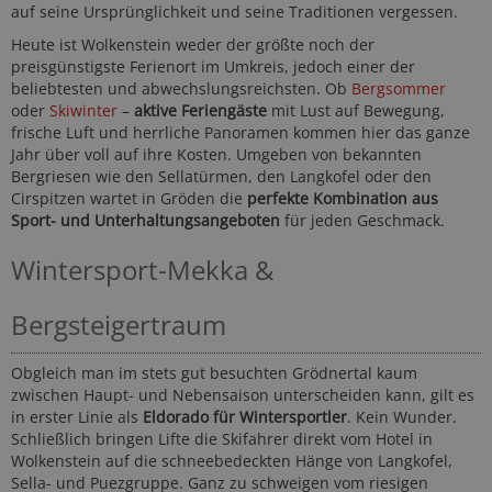
auf seine Ursprünglichkeit und seine Traditionen vergessen.
Heute ist Wolkenstein weder der größte noch der
preisgünstigste Ferienort im Umkreis, jedoch einer der
beliebtesten und abwechslungsreichsten. Ob
Bergsommer
oder
Skiwinter
–
aktive Feriengäste
mit Lust auf Bewegung,
frische Luft und herrliche Panoramen kommen hier das ganze
Jahr über voll auf ihre Kosten. Umgeben von bekannten
Bergriesen wie den Sellatürmen, den Langkofel oder den
Cirspitzen wartet in Gröden die
perfekte Kombination aus
Sport- und Unterhaltungsangeboten
für jeden Geschmack.
Wintersport-Mekka &
Bergsteigertraum
Obgleich man im stets gut besuchten Grödnertal kaum
zwischen Haupt- und Nebensaison unterscheiden kann, gilt es
in erster Linie als
Eldorado für Wintersportler
. Kein Wunder.
Schließlich bringen Lifte die Skifahrer direkt vom Hotel in
Wolkenstein auf die schneebedeckten Hänge von Langkofel,
Sella- und Puezgruppe. Ganz zu schweigen vom riesigen