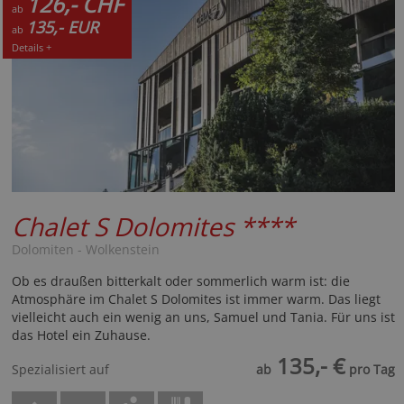
126,- CHF
ab
135,- EUR
ab
Details +
Chalet S Dolomites
****
Dolomiten - Wolkenstein
Ob es draußen bitterkalt oder sommerlich warm ist: die
Atmosphäre im Chalet S Dolomites ist immer warm. Das liegt
vielleicht auch ein wenig an uns, Samuel und Tania. Für uns ist
das Hotel ein Zuhause.
135,- €
Spezialisiert auf
ab
pro Tag