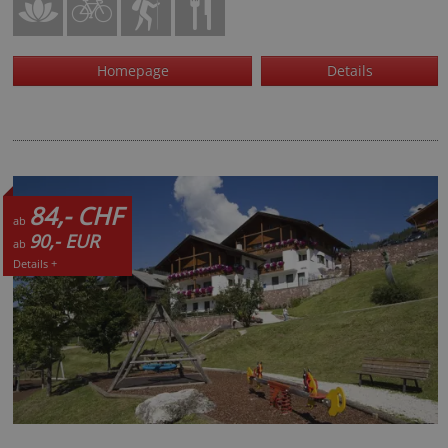
Homepage
Details
84,- CHF
ab
90,- EUR
ab
Details +