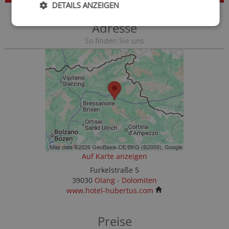
DETAILS ANZEIGEN
Adresse
So finden Sie uns
Auf Karte anzeigen
Furkelstraße 5
39030
Olang
-
Dolomiten
www.hotel-hubertus.com
Preise