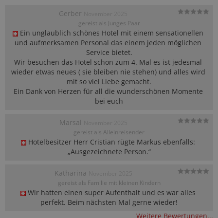
Gerber
November 2025
gereist als Junges Paar
Ein unglaublich schönes Hotel mit einem sensationellen 
und aufmerksamen Personal das einem jeden möglichen 
Service bietet.

Wir besuchen das Hotel schon zum 4. Mal es ist jedesmal 
wieder etwas neues ( sie bleiben nie stehen) und alles wird 
mit so viel Liebe gemacht.

Ein Dank von Herzen für all die wunderschönen Momente 
bei euch
Marsal
November 2025
gereist als Alleinreisender
Hotelbesitzer Herr Cristian rügte Markus ebenfalls: 
„Ausgezeichnete Person.“
Katharina
November 2025
gereist als Familie mit kleinen Kindern
Wir hatten einen super Aufenthalt und es war alles 
perfekt. Beim nächsten Mal gerne wieder!
Weitere Bewertungen...