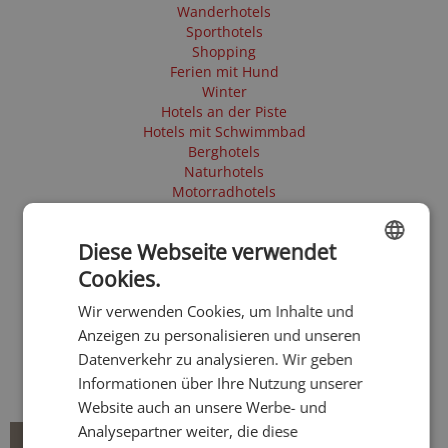
Wanderhotels
Sporthotels
Shopping
Ferien mit Hund
Winter
Hotels an der Piste
Hotels mit Schwimmbad
Berghotels
Naturhotels
Motorradhotels
Hotels mit Sauna
Sommer
Diese Webseite verwendet
Herbst
Skihotels
Cookies.
ENGLISH
5 Sterne Hotel
Wir verwenden Cookies, um Inhalte und
Golfhotels
GERMAN
E-Mobility
Anzeigen zu personalisieren und unseren
Tesla Ladestation
Datenverkehr zu analysieren. Wir geben
Schneeschuh - Winterwandern
Informationen über Ihre Nutzung unserer
Website auch an unsere Werbe- und
Analysepartner weiter, die diese