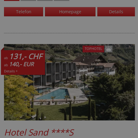
Telefon
Homepage
Details
TOPHOTEL
131,- CHF
ab
140,- EUR
ab
Details +
Hotel Sand
****S