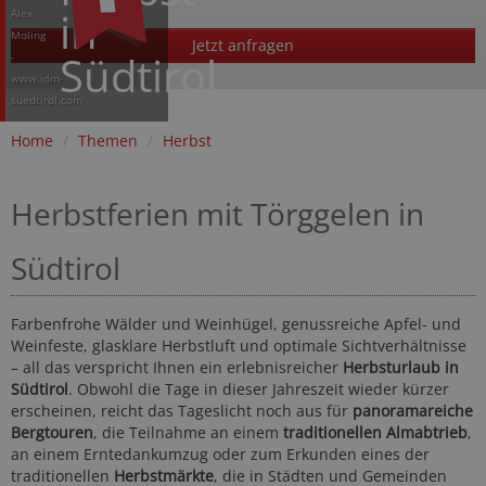
in
Alex
Moling
Jetzt anfragen
Südtirol
-
www.idm-
suedtirol.com
Home
/
Themen
/
Herbst
Herbstferien mit Törggelen in
Südtirol
Farbenfrohe Wälder und Weinhügel, genussreiche Apfel- und
Weinfeste, glasklare Herbstluft und optimale Sichtverhältnisse
– all das verspricht Ihnen ein erlebnisreicher
Herbsturlaub in
Südtirol
. Obwohl die Tage in dieser Jahreszeit wieder kürzer
erscheinen, reicht das Tageslicht noch aus für
panoramareiche
Bergtouren
, die Teilnahme an einem
traditionellen Almabtrieb
,
an einem Erntedankumzug oder zum Erkunden eines der
traditionellen
Herbstmärkte
, die in Städten und Gemeinden