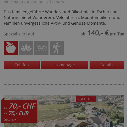
Vinschgau - Kastelbell - Tschars
Das familiengeführte Wander- und Bike-Hotel in Tschars bei
Naturns bietet Wanderern, Velofahrern, Mountainbikern und
Familien unvergessliche Aktiv- und Genuss-Momente.
140,- €
Spezialisiert auf
ab
pro Tag
Telefon
Homepage
Details
TOPHOTEL
70,- CHF
ab
75,- EUR
ab
Details +