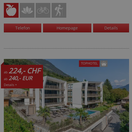
Telefon
Homepage
Details
TOPHOTEL
224,- CHF
ab
240,- EUR
ab
Details +