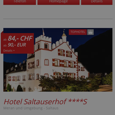
Telefon
Homepage
Details
TOPHOTEL
84,- CHF
ab
90,- EUR
ab
Details +
Hotel Saltauserhof
****S
Meran und Umgebung - Saltaus