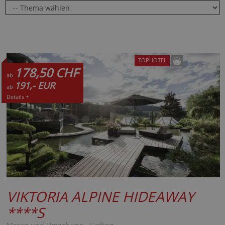
TOPHOTEL
178,50 CHF
ab
191,- EUR
ab
Details +
VIKTORIA ALPINE HIDEAWAY
****S