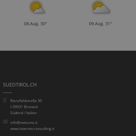
08.Aug.
30°
09.Aug.
31°
SUEDTIROL.CH
Rienzfeldstraße 30
I-39031 Bruneck
Südtirol / Italien
info@inetcons.it
www.internet-consulting.it