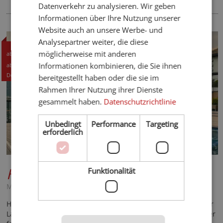
Datenverkehr zu analysieren. Wir geben
Informationen über Ihre Nutzung unserer
Website auch an unsere Werbe- und
TOPHOTEL
Analysepartner weiter, die diese
145,- CHF
möglicherweise mit anderen
ab
155,- EUR
Informationen kombinieren, die Sie ihnen
ab
Details +
bereitgestellt haben oder die sie im
Rahmen Ihrer Nutzung ihrer Dienste
gesammelt haben.
Datenschutzrichtlinie
Unbedingt
Performance
Targeting
erforderlich
Hotel Golserhof
****S
Funktionalität
Meran und Umgebung - Dorf Tirol
Herzlich. Klein. Besonders. Das kleinste 4*S-Hotel im Meraner
Land bezaubert mitten in den Obst- und Weingärten mit einer