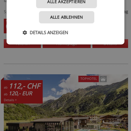
fantastischen Aussicht und vielfältigen Lieblingsplätzen.
ALLE AKZEPTIEREN
155,- €
Spezialisiert auf
ab
pro Tag
ALLE ABLEHNEN
DETAILS ANZEIGEN
Telefon
Homepage
Details
TOPHOTEL
112,- CHF
ab
120,- EUR
ab
Details +