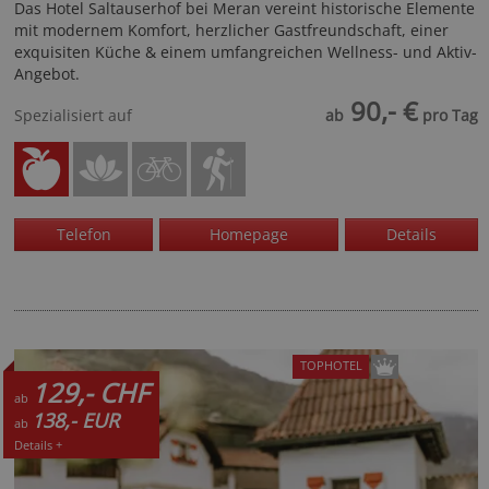
Das Hotel Saltauserhof bei Meran vereint historische Elemente
mit modernem Komfort, herzlicher Gastfreundschaft, einer
exquisiten Küche & einem umfangreichen Wellness- und Aktiv-
Angebot.
90,- €
Spezialisiert auf
ab
pro Tag
Telefon
Homepage
Details
TOPHOTEL
129,- CHF
ab
138,- EUR
ab
Details +