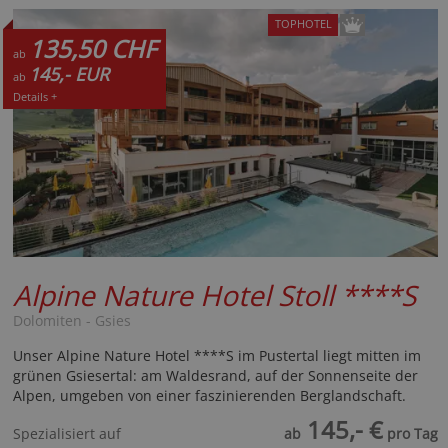
TOPHOTEL
135,50 CHF
ab
145,- EUR
ab
Details +
Alpine Nature Hotel Stoll
****S
Dolomiten - Gsies
Unser Alpine Nature Hotel ****S im Pustertal liegt mitten im
grünen Gsiesertal: am Waldesrand, auf der Sonnenseite der
Alpen, umgeben von einer faszinierenden Berglandschaft.
145,- €
Spezialisiert auf
ab
pro Tag