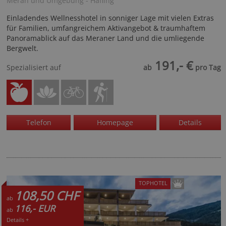
Meran und Umgebung - Hafling
Einladendes Wellnesshotel in sonniger Lage mit vielen Extras
für Familien, umfangreichem Aktivangebot & traumhaftem
Panoramablick auf das Meraner Land und die umliegende
Bergwelt.
191,- €
Spezialisiert auf
ab
pro Tag
Telefon
Homepage
Details
TOPHOTEL
108,50 CHF
ab
116,- EUR
ab
Details +