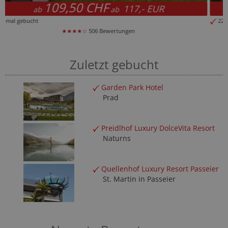
122,50 CHF
131,- EUR
ab
ab
22-mal gebucht
★★★★☆
797 Bewertungen
Zuletzt gebucht
Garden Park Hotel
Prad
Preidlhof Luxury DolceVita Resort
Naturns
Quellenhof Luxury Resort Passeier
St. Martin in Passeier