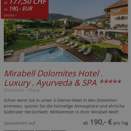
177,50 CHF
ab
190,- EUR
ab
Details +
Mirabell Dolomites Hotel .
Luxury . Ayurveda & SPA
*****
Dolomiten - Olang
Schon wenn Sie in unser 5-Sterne-Hotel in den Dolomiten
eintreten, spüren Sie die heimelige Atmosphäre und ehrliche
Südtiroler Herzlichkeit. Willkommen in Ihrer Mirabell Welt!
190,- €
Spezialisiert auf
ab
pro Tag