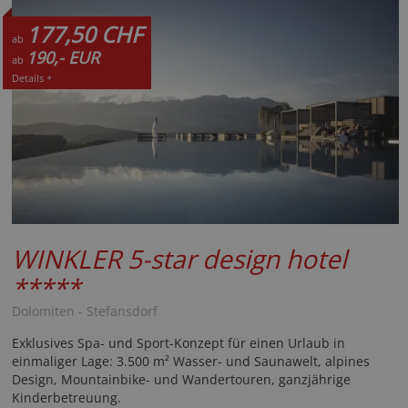
177,50 CHF
ab
190,- EUR
ab
Details +
WINKLER 5-star design hotel
*****
Dolomiten - Stefansdorf
Exklusives Spa- und Sport-Konzept für einen Urlaub in
einmaliger Lage: 3.500 m² Wasser- und Saunawelt, alpines
Design, Mountainbike- und Wandertouren, ganzjährige
Kinderbetreuung.