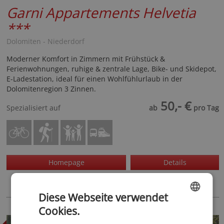
Garni Appartements Helvetia
***
Dolomiten - Niederdorf
Moderner Komfort in Zimmern mit Frühstück &
Ferienwohnungen, ruhige & zentrale Lage, Bike- und Skidepot,
E-Ladestation, ideal für einen Wohlfühlurlaub in der
Dolomitenregion 3 Zinnen.
50,- €
Spezialisiert auf
ab
pro Tag
Homepage
Details
Diese Webseite verwendet
Cookies.
ENGLISH