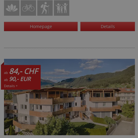
Homepage
Details
84,- CHF
ab
90,- EUR
ab
Details +