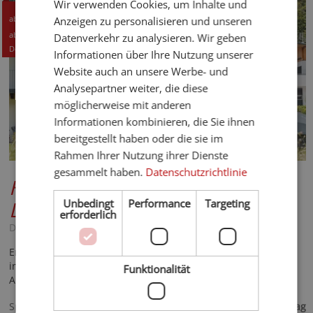
Wir verwenden Cookies, um Inhalte und
GERMAN
112,- CHF
ab
Anzeigen zu personalisieren und unseren
120,- EUR
ab
Datenverkehr zu analysieren. Wir geben
Details +
Informationen über Ihre Nutzung unserer
Website auch an unsere Werbe- und
Analysepartner weiter, die diese
möglicherweise mit anderen
Informationen kombinieren, die Sie ihnen
bereitgestellt haben oder die sie im
Rahmen Ihrer Nutzung ihrer Dienste
gesammelt haben.
Datenschutzrichtlinie
Hofmann Apartments in the
Dolomites
Unbedingt
****
Performance
Targeting
erforderlich
Dolomiten - Gsies
Erleben Sie die charmante Mischung aus Komfort und Natur,
in modernen Ferienwohnungen mit jeglichen
Funktionalität
Annehmlichkeiten und in der Nähe der Dolomiten.
120,- €
Spezialisiert auf
ab
pro Tag