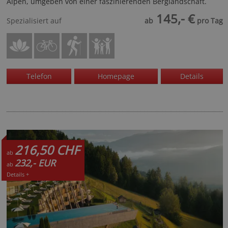
Alpen, umgeben von einer faszinierenden Berglandschaft.
145,- €
Spezialisiert auf
ab
pro Tag
Telefon
Homepage
Details
216,50 CHF
ab
232,- EUR
ab
Details +