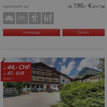
190,- €
Spezialisiert auf
ab
pro Tag
Homepage
Details
44,- CHF
ab
47,- EUR
ab
Details +