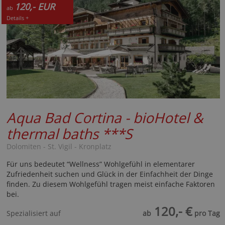
120,- EUR
ab
Details +
Aqua Bad Cortina - bioHotel &
thermal baths
***S
Dolomiten - St. Vigil - Kronplatz
Für uns bedeutet “Wellness” Wohlgefühl in elementarer
Zufriedenheit suchen und Glück in der Einfachheit der Dinge
finden. Zu diesem Wohlgefühl tragen meist einfache Faktoren
bei.
120,- €
Spezialisiert auf
ab
pro Tag