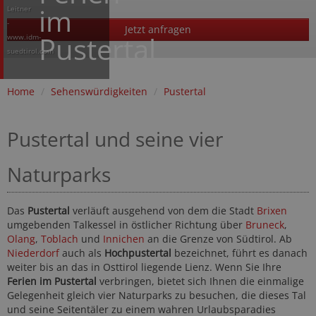
im
Leitner
-
Jetzt anfragen
Pustertal
www.idm-
suedtirol.com
Home
/
Sehenswürdigkeiten
/
Pustertal
Pustertal und seine vier
Naturparks
Das
Pustertal
verläuft ausgehend von dem die Stadt
Brixen
umgebenden Talkessel in östlicher Richtung über
Bruneck
,
Olang
,
Toblach
und
Innichen
an die Grenze von Südtirol. Ab
Niederdorf
auch als
Hochpustertal
bezeichnet, führt es danach
weiter bis an das in Osttirol liegende Lienz. Wenn Sie Ihre
Ferien im Pustertal
verbringen, bietet sich Ihnen die einmalige
Gelegenheit gleich vier Naturparks zu besuchen, die dieses Tal
und seine Seitentäler zu einem wahren Urlaubsparadies