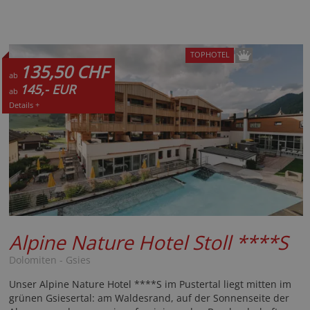
TOPHOTEL
135,50 CHF
ab
145,- EUR
ab
Details +
Alpine Nature Hotel Stoll
****S
Dolomiten - Gsies
Unser Alpine Nature Hotel ****S im Pustertal liegt mitten im
grünen Gsiesertal: am Waldesrand, auf der Sonnenseite der