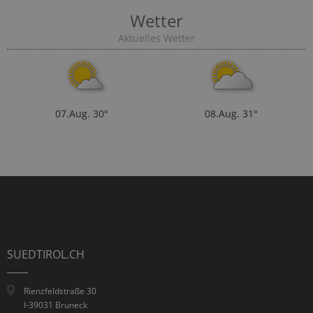
Wetter
Aktuelles Wetter
07.Aug.
30°
08.Aug.
31°
SUEDTIROL.CH
Rienzfeldstraße 30
I-39031 Bruneck