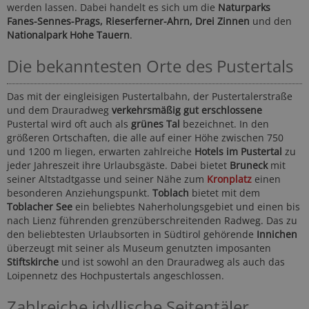
werden lassen. Dabei handelt es sich um die
Naturparks
Fanes-Sennes-Prags, Rieserferner-Ahrn, Drei Zinnen
und den
Nationalpark Hohe Tauern
.
Die bekanntesten Orte des Pustertals
Das mit der eingleisigen Pustertalbahn, der Pustertalerstraße
und dem Drauradweg
verkehrsmäßig gut erschlossene
Pustertal wird oft auch als
grünes Tal
bezeichnet. In den
größeren Ortschaften, die alle auf einer Höhe zwischen 750
und 1200 m liegen, erwarten zahlreiche
Hotels im Pustertal
zu
jeder Jahreszeit ihre Urlaubsgäste. Dabei bietet
Bruneck
mit
seiner Altstadtgasse und seiner Nähe zum
Kronplatz
einen
besonderen Anziehungspunkt.
Toblach
bietet mit dem
Toblacher See
ein beliebtes Naherholungsgebiet und einen bis
nach Lienz führenden grenzüberschreitenden Radweg. Das zu
den beliebtesten Urlaubsorten in Südtirol gehörende
Innichen
überzeugt mit seiner als Museum genutzten imposanten
Stiftskirche
und ist sowohl an den Drauradweg als auch das
Loipennetz des Hochpustertals angeschlossen.
Zahlreiche idyllische Seitentäler