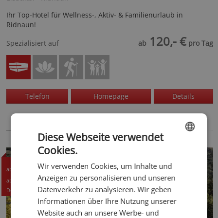
Ihr Top-Hotel für Wellness-, Aktiv- & Familienurlaub in
Ridnaun!
120,- €
Spezialisiert auf
ab
pro Tag
Telefon
Homepage
Details
Diese Webseite verwendet
Cookies.
ENGLISH
TOPHOTEL
130,50 CHF
Wir verwenden Cookies, um Inhalte und
GERMAN
ab
Anzeigen zu personalisieren und unseren
140,- EUR
ab
Datenverkehr zu analysieren. Wir geben
Details +
Informationen über Ihre Nutzung unserer
Website auch an unsere Werbe- und