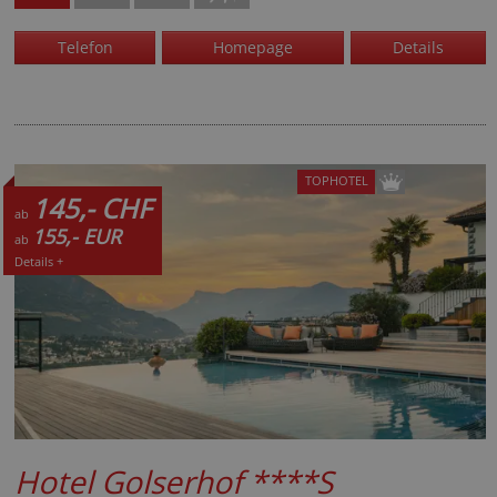
Telefon
Homepage
Details
TOPHOTEL
145,- CHF
ab
155,- EUR
ab
Details +
Hotel Golserhof
****S