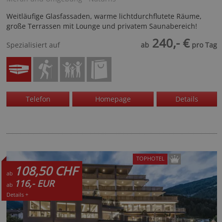
Weitläufige Glasfassaden, warme lichtdurchflutete Räume,
große Terrassen mit Lounge und privatem Saunabereich!
240,- €
Spezialisiert auf
ab
pro Tag
Telefon
Homepage
Details
TOPHOTEL
108,50 CHF
ab
116,- EUR
ab
Details +