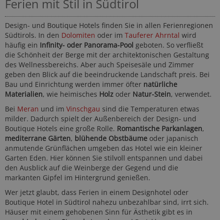
Ferien mit Stil in Südtirol
Design- und Boutique Hotels finden Sie in allen Ferienregionen
Südtirols. In den
Dolomiten
oder im
Tauferer Ahrntal
wird
häufig ein
Infinity- oder Panorama-Pool
geboten. So verfließt
die Schönheit der Berge mit der architektonischen Gestaltung
des Wellnessbereichs. Aber auch Speisesäle und Zimmer
geben den Blick auf die beeindruckende Landschaft preis. Bei
Bau und Einrichtung werden immer öfter
natürliche
Materialien
, wie heimisches
Holz
oder
Natur-Stein
, verwendet.
Bei
Meran
und im
Vinschgau
sind die Temperaturen etwas
milder. Dadurch spielt der Außenbereich der Design- und
Boutique Hotels eine große Rolle.
Romantische Parkanlagen
,
mediterrane Gärten
,
blühende Obstbäume
oder japanisch
anmutende Grünflächen umgeben das Hotel wie ein kleiner
Garten Eden. Hier können Sie stilvoll entspannen und dabei
den Ausblick auf die Weinberge der Gegend und die
markanten Gipfel im Hintergrund genießen.
Wer jetzt glaubt, dass Ferien in einem Designhotel oder
Boutique Hotel in Südtirol nahezu unbezahlbar sind, irrt sich.
Häuser mit einem gehobenen Sinn für Ästhetik gibt es in