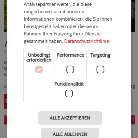
Analysepartner weiter, die diese
möglicherweise mit anderen
Informationen kombinieren, die Sie ihnen
bereitgestellt haben oder die sie im
Rahmen Ihrer Nutzung ihrer Dienste
Hotel Sand
****S
gesammelt haben.
Datenschutzrichtlinie
Vinschgau - Kastelbell - Tschars
Unbedingt
Performance
Targeting
erforderlich
Das familiengeführte Wander- und Bike-Hotel in Tschars bei
Naturns bietet Wanderern, Velofahrern, Mountainbikern und
Familien unvergessliche Aktiv- und Genuss-Momente.
140,- €
Funktionalität
Spezialisiert auf
ab
pro Tag
ALLE AKZEPTIEREN
Telefon
Homepage
Details
ALLE ABLEHNEN