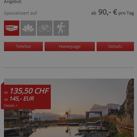
Angebot.
90,- €
Spezialisiert auf
ab
pro Tag
Telefon
Homepage
Details
135,50 CHF
ab
145,- EUR
ab
Details +