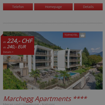
Telefon
Homepage
Details
TOPHOTEL
224,- CHF
ab
240,- EUR
ab
Details +
Marchegg Apartments
****
Meran und Umgebung - Naturns