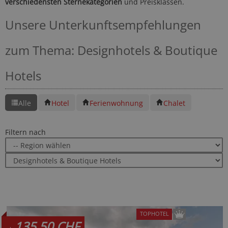
verschiedensten Sternekategorien
und Preisklassen.
Unsere Unterkunftsempfehlungen
zum Thema: Designhotels & Boutique
Hotels
Alle
Hotel
Ferienwohnung
Chalet
Filtern nach
TOPHOTEL
135,50 CHF