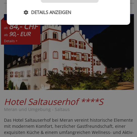
DETAILS ANZEIGEN
TOPHOTEL
84,- CHF
ab
90,- EUR
ab
Details +
Hotel Saltauserhof
****S
Meran und Umgebung - Saltaus
Das Hotel Saltauserhof bei Meran vereint historische Elemente
mit modernem Komfort, herzlicher Gastfreundschaft, einer
exquisiten Küche & einem umfangreichen Wellness- und Aktiv-