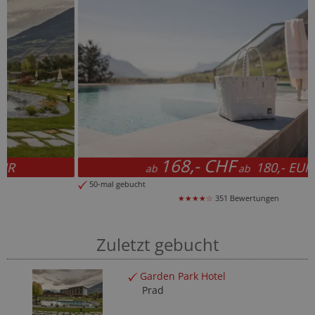
168,- CHF
180,- EUR
ab
ab
50-mal gebucht
★★★★☆
351 Bewertungen
Zuletzt gebucht
Garden Park Hotel
Prad