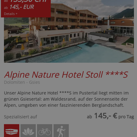
ab
145,- EUR
ab
Details +
Alpine Nature Hotel Stoll
****S
Dolomiten - Gsies
Unser Alpine Nature Hotel ****S im Pustertal liegt mitten im
grünen Gsiesertal: am Waldesrand, auf der Sonnenseite der
Alpen, umgeben von einer faszinierenden Berglandschaft.
145,- €
Spezialisiert auf
ab
pro Tag