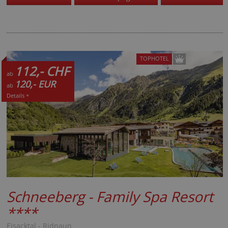
TOPHOTEL
112,- CHF
ab
120,- EUR
ab
Details +
Schneeberg - Family Spa Resort
****
Eisacktal - Ridnaun