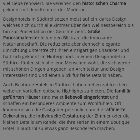
viel Liebe renoviert. Sie vereinen den
historischen Charme
gekonnt mit dem Komfort der Moderne.
Designhotels in Südtirol setzen meist auf ein klares Design,
welches sich durch alle Zimmer über den Wellnessbereich bis
hin zur Präsentation der Gerichte zieht.
Große
Panoramafenster
leiten den Blick auf die imposante
Naturlandschaft. Die reduzierte aber dennoch elegante
Einrichtung unterstreicht ihren einzigartigen Charakter und
hält sich gekonnt im Hintergrund. In einem Designhotel in
Südtirol fühlen sich alle jene Menschen wohl, die sich gerne
mit schönen Dingen umgeben, an Architektur und Design
interessiert sind und einen Blick für feine Details haben.
Auch Boutique Hotels in Südtirol haben neben zahlreichen
weiteren Vorteilen optische Highlights zu bieten. Die
familiär
geführten Häuser
sind meist
liebevoll eingerichtet
und
schaffen ein besonderes Ambiente zum Wohlfühlen. Oft
kümmern sich die Gastgeber persönlich um die
raffinierte
Dekoration
, die i
ndividuelle Gestaltung
der Zimmer oder die
kleinen Details am Rande, die Ihre Ferien in einem Boutique
Hotel in Südtirol zu etwas ganz Besonderem machen.