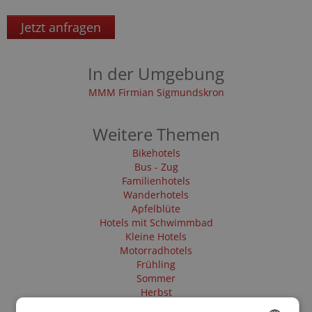
Jetzt anfragen
In der Umgebung
MMM Firmian Sigmundskron
Weitere Themen
Bikehotels
Bus - Zug
Familienhotels
Wanderhotels
Apfelblüte
Hotels mit Schwimmbad
Kleine Hotels
Motorradhotels
Frühling
Sommer
Herbst