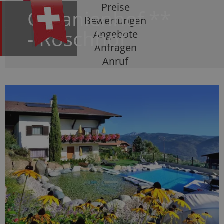
Preise
Geranienhof
**
Bewertungen
- Röschhof
Angebote
Anfragen
Anruf