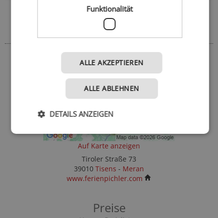
Funktionalität
Adresse
So finden Sie uns
ALLE AKZEPTIEREN
ALLE ABLEHNEN
DETAILS ANZEIGEN
Auf Karte anzeigen
Tiroler Straße 73
39010
Tisens
-
Meran
www.ferienpichler.com
Preise