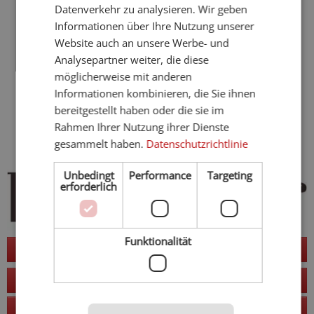
Naturhotels
Datenverkehr zu analysieren. Wir geben
Motorradhotels
Informationen über Ihre Nutzung unserer
Glutenfreie Hotels
Website auch an unsere Werbe- und
Hotels mit Sauna
Analysepartner weiter, die diese
Frühling
möglicherweise mit anderen
Sommer
Herbst
Informationen kombinieren, die Sie ihnen
4 Sterne Hotels
bereitgestellt haben oder die sie im
Golfhotels
Rahmen Ihrer Nutzung ihrer Dienste
E-Mobility
gesammelt haben.
Datenschutzrichtlinie
Unbedingt
Performance
Targeting
erforderlich
Funktionalität
Jetzt anfragen
zur Website
Anruf