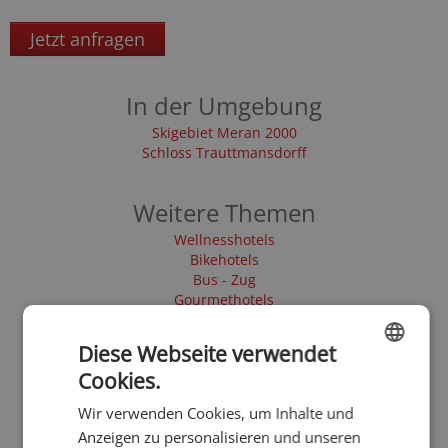
Jetzt anfragen
In der Umgebung
Skigebiet Meran 2000
Schloss Trauttmansdorff
Weitere Themen
Wellnesshotels
Bikehotels
Bus - Zug
Gourmethotels
Wanderhotels
Sporthotels
Diese Webseite verwendet
Shopping
Cookies.
Designhotels & Boutique Hotels
ENGLISH
Apfelblüte
Wir verwenden Cookies, um Inhalte und
Hotels mit Schwimmbad
GERMAN
Anzeigen zu personalisieren und unseren
Kleine Hotels