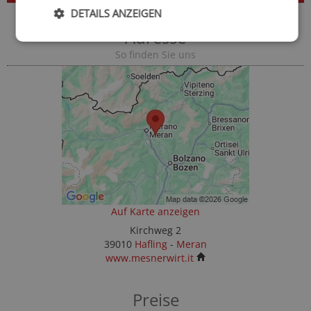
DETAILS ANZEIGEN
Adresse
So finden Sie uns
Auf Karte anzeigen
Kirchweg 2
39010
Hafling
-
Meran
www.mesnerwirt.it
Preise