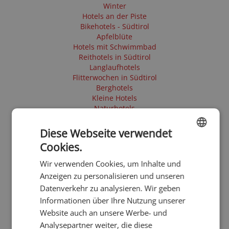
Winter
Hotels an der Piste
Bikehotels - Südtirol
Apfelblüte
Hotels mit Schwimmbad
Reithotels in Südtirol
Langlaufhotels
Flitterwochen in Südtirol
Berghotels
Kleine Hotels
Naturhotels
Romantische Hotels
Glutenfreie Hotels
Diese Webseite verwendet
Barrierefreie Hotels
Cookies.
Hotels mit Sauna
ENGLISH
Frühling
Wir verwenden Cookies, um Inhalte und
GERMAN
Sommer
Anzeigen zu personalisieren und unseren
Herbst
Datenverkehr zu analysieren. Wir geben
Skihotels
Informationen über Ihre Nutzung unserer
4 Sterne Hotels
E-Mobility
Website auch an unsere Werbe- und
Bikehotels - Südtirol
Analysepartner weiter, die diese