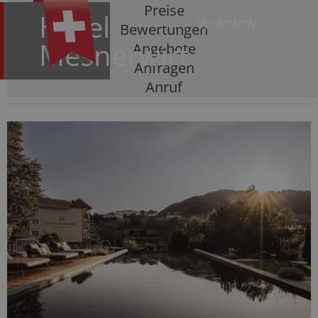
Preise
Hotel
****
Bewertungen
Mesnerwirt
Angebote
Anfragen
Anruf