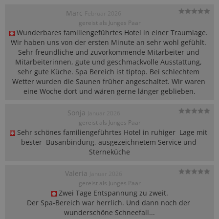
Marc
Februar 2026
gereist als Junges Paar
Wunderbares familiengeführtes Hotel in einer Traumlage. 
Wir haben uns von der ersten Minute an sehr wohl gefühlt. 
Sehr freundliche und zuvorkommende Mitarbeiter und 
Mitarbeiterinnen, gute und geschmackvolle Ausstattung, 
sehr gute Küche. Spa Bereich ist tiptop. Bei schlechtem 
Wetter wurden die Saunen früher angeschaltet. Wir waren 
eine Woche dort und wären gerne länger geblieben.
Sonja
Januar 2026
gereist als Junges Paar
Sehr schönes familiengeführtes Hotel in ruhiger  Lage mit 
bester  Busanbindung, ausgezeichnetem Service und 
Sterneküche
Valeria
Januar 2026
gereist als Junges Paar
Zwei Tage Entspannung zu zweit.

Der Spa-Bereich war herrlich. Und dann noch der 
wunderschöne Schneefall...