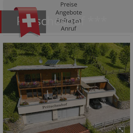
Preise
Angebote
Pritscheshof
***
Anfragen
Anruf