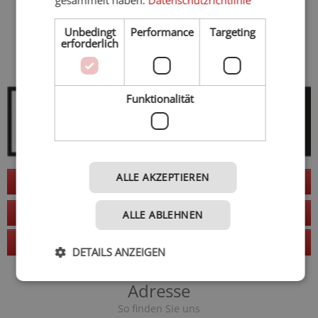
gesammelt haben.
Datenschutzrichtlinie
Sommer
Herbst
Unbedingt
Performance
Skihotels
Targeting
erforderlich
Funktionalität
ALLE AKZEPTIEREN
Jetzt anfragen
zur Website
ALLE ABLEHNEN
Anruf
DETAILS ANZEIGEN
Adresse
So finden Sie uns