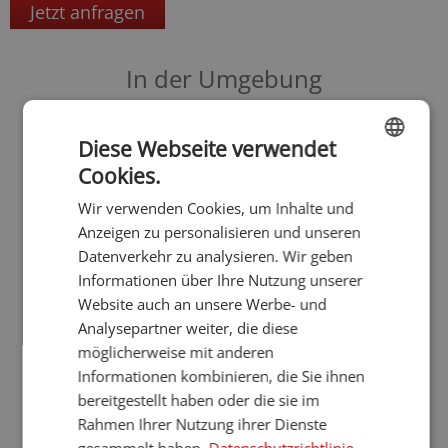
Jetzt anfragen
In der Umgebung
Reschensee
Via Claudia Augusta
Diese Webseite verwendet
Nationalpark Stilfser Joch
Cookies.
ENGLISH
Weitere Themen
Wir verwenden Cookies, um Inhalte und
GERMAN
Anzeigen zu personalisieren und unseren
Bikehotels
Bus - Zug
Datenverkehr zu analysieren. Wir geben
Familienhotels
Informationen über Ihre Nutzung unserer
Wanderhotels
Website auch an unsere Werbe- und
Designhotels & Boutique Hotels
Analysepartner weiter, die diese
Ferien mit Hund
möglicherweise mit anderen
Winter
Berghotels
Informationen kombinieren, die Sie ihnen
Kleine Hotels
bereitgestellt haben oder die sie im
Naturhotels
Rahmen Ihrer Nutzung ihrer Dienste
Frühling