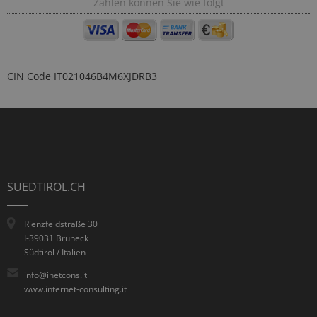
Zahlen können Sie wie folgt
CIN Code
IT021046B4M6XJDRB3
SUEDTIROL.CH
Rienzfeldstraße 30
I-39031 Bruneck
Südtirol / Italien
info@inetcons.it
www.internet-consulting.it