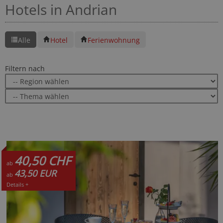
Hotels in Andrian
Alle
Hotel
Ferienwohnung
Filtern nach
40,50 CHF
ab
43,50 EUR
ab
Details +