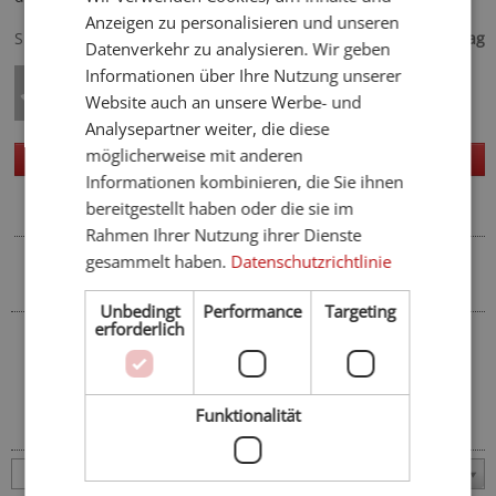
GERMAN
Anzeigen zu personalisieren und unseren
94,- €
Spezialisiert auf
ab
pro Tag
Datenverkehr zu analysieren. Wir geben
Informationen über Ihre Nutzung unserer
Website auch an unsere Werbe- und
Analysepartner weiter, die diese
möglicherweise mit anderen
Homepage
Details
Informationen kombinieren, die Sie ihnen
bereitgestellt haben oder die sie im
Rahmen Ihrer Nutzung ihrer Dienste
Entdecken Sie die Region
gesammelt haben.
Datenschutzrichtlinie
In der Umgebung
Unbedingt
Performance
Targeting
erforderlich
Südtirols Süden
Orte
Funktionalität
Weitere Orte in Südtirol
Andrian