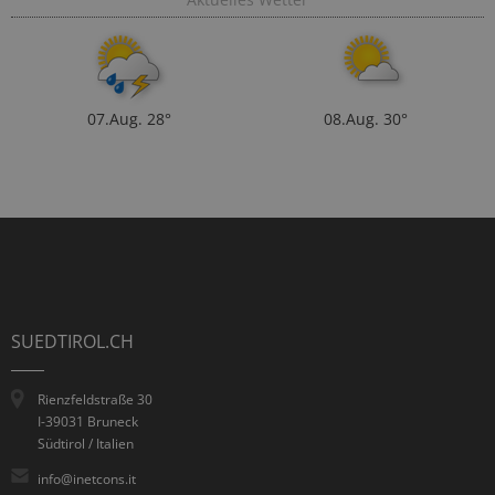
07.Aug.
28°
08.Aug.
30°
SUEDTIROL.CH
Rienzfeldstraße 30
I-39031 Bruneck
Südtirol / Italien
info@inetcons.it