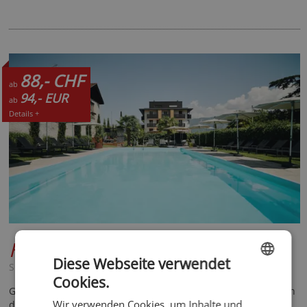
88,- CHF
ab
94,- EUR
ab
Details +
Hotel Traminerhof
****
Diese Webseite verwendet
Südtirol Süden - Tramin
Cookies.
ENGLISH
Good Life. Cool Ride. Ferien im familiengeführten Bikehotel an
Wir verwenden Cookies, um Inhalte und
der Südtiroler Weinstraße.