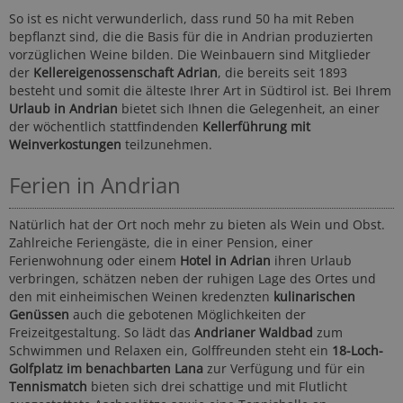
So ist es nicht verwunderlich, dass rund 50 ha mit Reben
bepflanzt sind, die die Basis für die in Andrian produzierten
vorzüglichen Weine bilden. Die Weinbauern sind Mitglieder
der
Kellereigenossenschaft Adrian
, die bereits seit 1893
besteht und somit die älteste Ihrer Art in Südtirol ist. Bei Ihrem
Urlaub in Andrian
bietet sich Ihnen die Gelegenheit, an einer
der wöchentlich stattfindenden
Kellerführung mit
Weinverkostungen
teilzunehmen.
Ferien in Andrian
Natürlich hat der Ort noch mehr zu bieten als Wein und Obst.
Zahlreiche Feriengäste, die in einer Pension, einer
Ferienwohnung oder einem
Hotel in Adrian
ihren Urlaub
verbringen, schätzen neben der ruhigen Lage des Ortes und
den mit einheimischen Weinen kredenzten
kulinarischen
Genüssen
auch die gebotenen Möglichkeiten der
Freizeitgestaltung. So lädt das
Andrianer Waldbad
zum
Schwimmen und Relaxen ein, Golffreunden steht ein
18-Loch-
Golfplatz im benachbarten Lana
zur Verfügung und für ein
Tennismatch
bieten sich drei schattige und mit Flutlicht