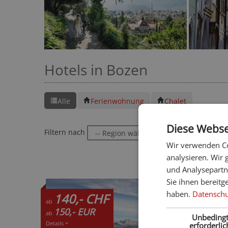
Hotels in Bozen
Alle
Ferienwohnung
Chalet
Diese Webse
Filtern nach
oder
Wir verwenden Co
analysieren. Wir
und Analysepartn
Sie ihnen bereitg
haben.
Datenschut
140,- CHF
ab
150,- EUR
ab
Unbeding
Details +
erforderlic