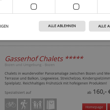
Hoftiere & Spielplatz, Garten mit Grillstelle.
150,- 
Spezialisiert auf
ab
ALLE ABLEHNEN
EIGEN
ALLE 
Homepage
Gasserhof Chalets
*****
Bozen und Umgebung - Bozen
Chalets in wundervoller Panoramalage zwischen Bozen und Mer
Terrasse und Balkon, Liegewiese, Streichelzoo, Kinderspielzim
Spielplatz. Reichhaltiges Frühstück mit hofeigenen Produkten!
160,- 
Spezialisiert auf
ab
Homepage