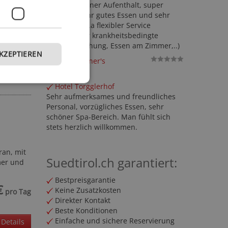
Wunderschöner Aufenthalt, super
Ausblick, sehr gutes Essen und sehr
€
netter und v.a flexibler Service
pro Tag
(kurzfristiger krankheitsbedingte
Reiseumbuchung, Essen am Zimmer,..)
AKZEPTIEREN
Details
Baumgartner's
Blumenhotel
Hotel Torgglerhof
Sehr aufmerksames und freundliches
Personal, vorzügliches Essen, sehr
schöner Spa-Bereich. Man fühlt sich
stets herzlich willkommen.
an, mit
Suedtirol.ch garantiert:
mer und
Bestpreisgarantie
€
Keine Zusatzkosten
pro Tag
Direkter Kontakt
Beste Konditionen
Einfache und sichere Reservierung
Details