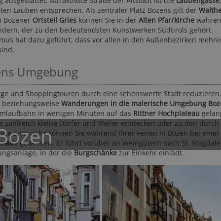
 ausgestattet. Attraktivste Straße der Altstadt ist die
Laubengasse
en Lauben entsprechen. Als zentraler Platz Bozens gilt der
Walthe
m Bozener
Ortsteil Gries
können Sie in der
Alten Pfarrkirche
währen
ern, der zu den bedeutendsten Kunstwerken Südtirols gehört.
mus hat dazu geführt, dass vor allen in den Außenbezirken mehr
sind.
zens Umgebung
gänge und Shoppingtouren durch eine sehenswerte Stadt reduzieren.
otel Saltauserhof ****S
Hotel DAS DORNER *
ge beziehungsweise
Wanderungen in die malerische Umgebung Boz
eran und Umgebung - Saltaus
Meran und Umgebung - Algund
umlaufbahn in wenigen Minuten auf das
Rittner Hochplateau
gelan
 zahlreich kleine Dörfer und Weiler entdecken oder zu den durch
 Bozen
de Eindrücke können Sie während Ihrer Ferien in Bozen bei einer
enade
gewinnen. Er führt vorüber an Weingütern nach St. Magdal
ngsanlage, in der die
Burgschänke
zur Einkehr einlädt.
84,- CHF
90,- EUR
ab
ab
168,- CHF
1
ab
ab
89-mal gebucht
★★★★☆
565 Bewertungen
50-mal gebucht
★★★★☆
3