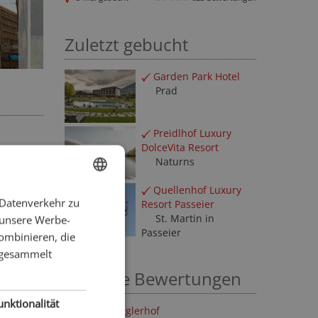
22-mal gebu
Zuletzt gebucht
Garden Park Hotel
Prad
Preidlhof Luxury
DolceVita Resort
Naturns
Quellenhof Luxury
 Datenverkehr zu
ENGLISH
Resort Passeier
St. Martin in
 unsere Werbe-
GERMAN
Passeier
ombinieren, die
e gesammelt
Neueste Bewertungen
unktionalität
iger
Hotel Torgglerhof
reis,