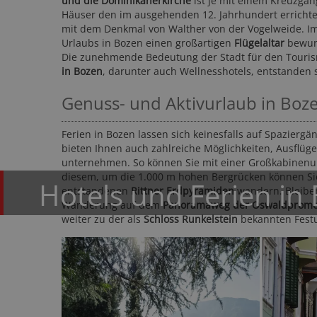
und die Dominikanerkirche
ist je mit einem Kreuzgang
Häuser den im ausgehenden 12. Jahrhundert errichtet
mit dem Denkmal von Walther von der Vogelweide. I
Urlaubs in Bozen einen großartigen
Flügelaltar
bewund
Die zunehmende Bedeutung der Stadt für den Touris
in Bozen
, darunter auch Wellnesshotels, entstanden 
Genuss- und Aktivurlaub in Bo
Ferien in Bozen lassen sich keinesfalls auf Spazier
H
bieten Ihnen auch zahlreiche Möglichkeiten, Ausflü
M
unternehmen. So können Sie mit einer Großkabinen
diesem, um die 1.000 m hohen Bergrücken können Sie
Hotels und Ferien in
entstandenen
Rittner Erdpyramiden
wandern. Bleiben
Wanderung auf dem
Panoramaweg der Oswaldprom
weiter zu der als
Schloss Runkelstein
bekannten Festu