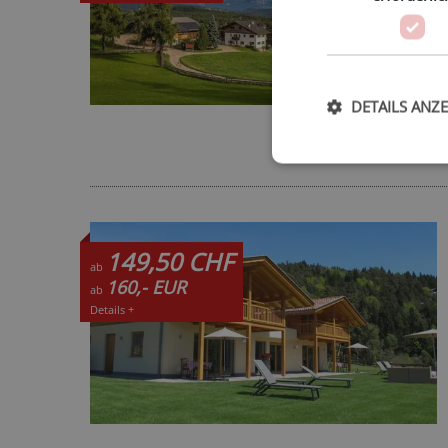
DETAILS ANZ
149,50 CHF
ab
160,- EUR
ab
Details +