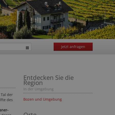
Jetzt anfragen
Entdecken Sie die
Region
In der Umgebung
 Tal der
Bozen und Umgebung
fte des
aner-
Orte