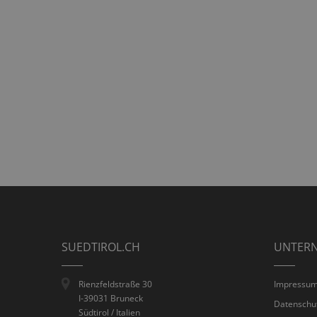
SUEDTIROL.CH
UNTER
Rienzfeldstraße 30
Impressu
I-39031 Bruneck
Datenschu
Südtirol / Italien