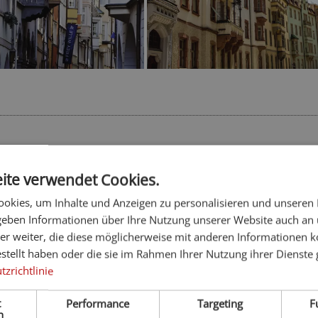
ite verwendet Cookies.
okies, um Inhalte und Anzeigen zu personalisieren und unseren
 geben Informationen über Ihre Nutzung unserer Website auch an
er weiter, die diese möglicherweise mit anderen Informationen k
estellt haben oder die sie im Rahmen Ihrer Nutzung ihrer Dienst
Feichterhof
***
zrichtlinie
Bozen und Umgebung - Jenesien
t
Performance
Targeting
F
Komfortable Ferienwohnungen auf dem Bergbauernhof in sonn
h
Panoramalage, Frühstück mit hofeigenen Produkten gegen Aufp