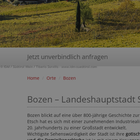
Jetzt unverbindlich anfragen
© IDM / Südtirol Wein / Tiberio Sorvillo - www.idm-suedtirol.com
Home
/
Orte
/
Bozen
Bozen – Landeshauptstadt S
Bozen blickt auf eine über 800-jährige Geschichte zu
Etsch hat es sich mit einer zunehmenden Industriea
20. Jahrhunderts zu einer Großstadt entwickelt.
Wichtigste Sehenswürdigkeit der Stadt ist ihre
gotisc