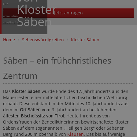
Kloster
Filz
-
Jetzt anfragen
Säben
www.idm-
suedtirol.com
Home
/
Sehenswürdigkeiten
/
Kloster Säben
Säben – ein frühchristliches
Zentrum
Das
Kloster Säben
wurde Ende des 17. Jahrhunderts aus den
Mauerresten einer mittelalterlichen bischöflichen Wehrburg
erbaut. Diese entstand in der Mitte des 10. Jahrhunderts aus
dem im
Ort Säben
vom 6. Jahrhundert an bestehenden
ältesten Bischofssitz von Tirol
. Heute thront das von
Ordensfrauen der Benediktinerinnen bewirtschaftete Kloster
Säben auf dem sogenannten „Heiligen Berg" oder Säbener
Berg rund 200 m oberhalb von
Klausen
. Das bis auf wenige