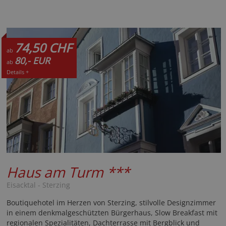
74,50 CHF
ab
80,- EUR
ab
Details +
Haus am Turm
***
Eisacktal - Sterzing
Boutiquehotel im Herzen von Sterzing, stilvolle Designzimmer
in einem denkmalgeschützten Bürgerhaus, Slow Breakfast mit
regionalen Spezialitäten, Dachterrasse mit Bergblick und