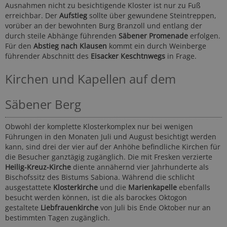
Ausnahmen nicht zu besichtigende Kloster ist nur zu Fuß
erreichbar. Der
Aufstieg
sollte über gewundene Steintreppen,
vorüber an der bewohnten Burg Branzoll und entlang der
durch steile Abhänge führenden
Säbener Promenade
erfolgen.
Für den
Abstieg nach Klausen
kommt ein durch Weinberge
führender Abschnitt des
Eisacker Keschtnwegs
in Frage.
Kirchen und Kapellen auf dem
Säbener Berg
Obwohl der komplette Klosterkomplex nur bei wenigen
Führungen in den Monaten Juli und August besichtigt werden
kann, sind drei der vier auf der Anhöhe befindliche Kirchen für
die Besucher ganztägig zugänglich. Die mit Fresken verzierte
Heilig-Kreuz-Kirche
diente annähernd vier Jahrhunderte als
Bischofssitz des Bistums Sabiona. Während die schlicht
ausgestattete
Klosterkirche
und die
Marienkapelle
ebenfalls
besucht werden können, ist die als barockes Oktogon
gestaltete
Liebfrauenkirche
von Juli bis Ende Oktober nur an
bestimmten Tagen zugänglich.