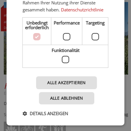
Rahmen Ihrer Nutzung ihrer Dienste
gesammelt haben.
Datenschutzrichtlinie
84,- CHF
ab
90,- EUR
ab
Unbedingt
Performance
Targeting
erforderlich
Details +
Funktionalität
ALLE AKZEPTIEREN
Hotel Torgglerhof
***S
Eisacktal - Brixen
ALLE ABLEHNEN
Die naturnahe Wohlfühloase über dem Eisacktal
90,- €
DETAILS ANZEIGEN
Spezialisiert auf
ab
pro Tag