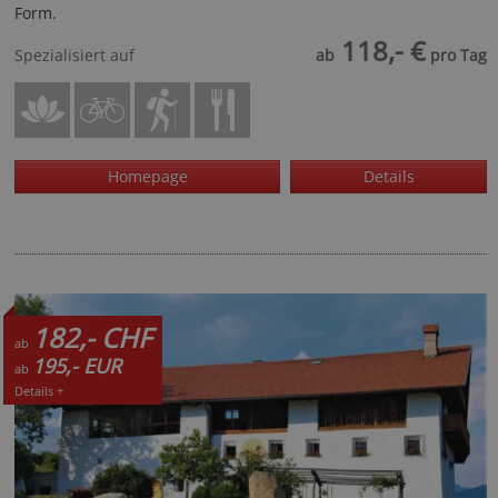
Form.
118,- €
Spezialisiert auf
ab
pro Tag
Homepage
Details
182,- CHF
ab
195,- EUR
ab
Details +