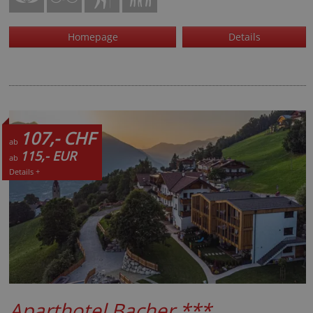
Homepage
Details
107,- CHF
ab
115,- EUR
ab
Details +
Aparthotel Bacher
***