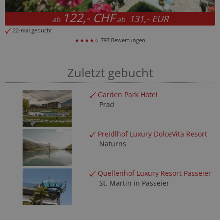
130,50 CHF
131,- EUR
b
ab
ab
31-mal gebucht
tungen
★★★★☆
215 Bewertu
Zuletzt gebucht
Garden Park Hotel
Prad
Preidlhof Luxury DolceVita Resort
Naturns
Quellenhof Luxury Resort Passeier
St. Martin in Passeier