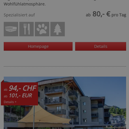
Wohlfühlatmosphäre.
80,- €
Spezialisiert auf
ab
pro Tag
Homepage
Details
94,- CHF
ab
101,- EUR
ab
Details +