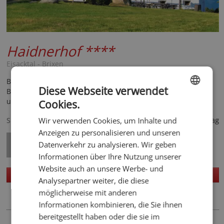
Haidnerhof
****
Eisacktal - Brixen
Behagliche Ferienwohnungen mit Balkon auf Weingut bei
Diese Webseite verwendet
Brixen, schöne Panoramalage, Frühstück auf Anfrage, Sauna
und Liegewiese, hofeigene Buschenschank.
Cookies.
ENGLISH
195,- €
Spezialisiert auf
Wir verwenden Cookies, um Inhalte und
ab
pro Tag
GERMAN
Anzeigen zu personalisieren und unseren
Datenverkehr zu analysieren. Wir geben
Informationen über Ihre Nutzung unserer
Website auch an unsere Werbe- und
Homepage
Details
Analysepartner weiter, die diese
möglicherweise mit anderen
Informationen kombinieren, die Sie ihnen
bereitgestellt haben oder die sie im