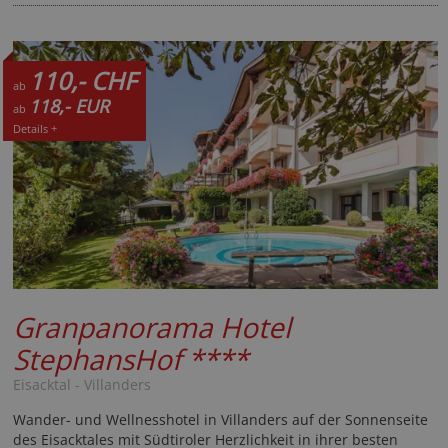
110,- CHF
ab
118,- EUR
ab
Details +
Granpanorama Hotel
StephansHof
****
Eisacktal - Villanders
Wander- und Wellnesshotel in Villanders auf der Sonnenseite
des Eisacktales mit Südtiroler Herzlichkeit in ihrer besten