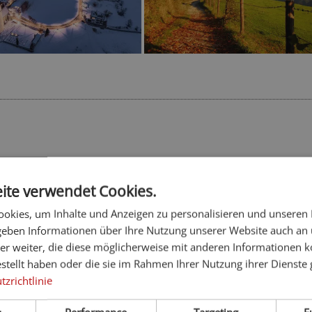
EUR
22-mal gebucht
★★★★☆
7
ite verwendet Cookies.
okies, um Inhalte und Anzeigen zu personalisieren und unseren
 geben Informationen über Ihre Nutzung unserer Website auch an
feldthurnerhof vinum-natur-rela
er weiter, die diese möglicherweise mit anderen Informationen k
****
estellt haben oder die sie im Rahmen Ihrer Nutzung ihrer Dienst
zrichtlinie
Eisacktal - Feldthurns
In Ihrem Urlaub im feldthurnerhof wird Erholung großgeschrie