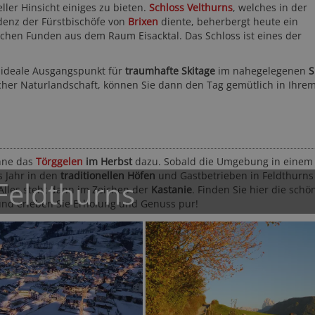
ller Hinsicht einiges zu bieten.
Schloss Velthurns
, welches in der
denz der Fürstbischöfe von
Brixen
diente, beherbergt heute ein
chen Funden aus dem Raum Eisacktal. Das Schloss ist eines der
er ideale Ausgangspunkt für
traumhafte Skitage
im nahegelegenen
S
icher Naturlandschaft, können Sie dann den Tag gemütlich in Ihrem
otel Saltauserhof ****S
Wiesenhof Garden Re
****S
eran und Umgebung - Saltaus
ohne das
Törggelen
im Herbst
dazu. Sobald die Umgebung in einem
Meran und Umgebung - St. Leonhar
s Jahr in den
traditionellen Höfen
und Gastbetrieben in Feldthurns
 Feldthurns
 Alles steht dann im Zeichen der
Kastanie
. Finden Sie hier die schö
und erleben Sie Erholung und Genuss pur!
84,- CHF
90,- EUR
ab
ab
89-mal gebucht
★★★★☆
565 Bewertungen
122,50 CHF
ab
a