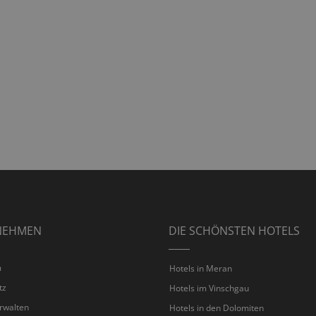
NEHMEN
DIE SCHÖNSTEN HOTELS
m
Hotels in Meran
tz
Hotels im Vinschgau
rwalten
Hotels in den Dolomiten