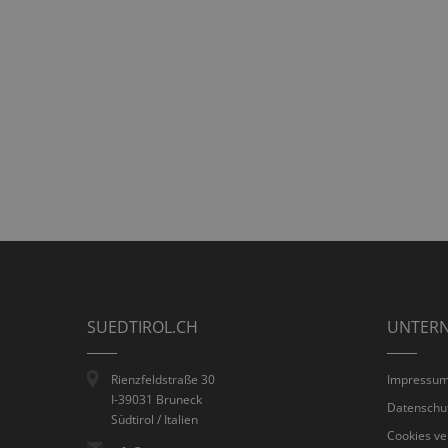
SUEDTIROL.CH
UNTER
Rienzfeldstraße 30
Impressu
I-39031 Bruneck
Datenschu
Südtirol / Italien
Cookies ve