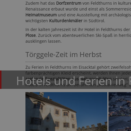
Zudem hat das
Dorfzentrum
von Feldthurns in kulture
Renaissance erbaut wurde und einst als Sommerresi
Heimatmuseum
und eine Ausstellung mit archäologis
wichtigsten
Kulturdenkmäler
in Südtirol.
In der kalten Jahreszeit ist ihr Hotel in Feldthurns d
Plose
. Zurück vom abenteuerlichen Ski-Spaß in herrl
ausklingen lassen.
Törggele-Zeit im Herbst
H
M
Zu Ferien in Feldthurns im Eisacktal gehört zweifels
farbenprächtigen Kleid erscheint, werden Ihnen jede
Hotels und Ferien in
regionale Spezialitäten aus Naturprodukten
serviert.
Hotels in Feldthurns am berühmten „Kastanienweg“ 