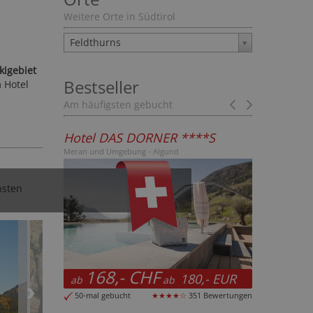
Weitere Orte in Südtirol
Feldthurns
kigebiet
Bestseller
 Hotel
Am häufigsten gebucht
Prev
Next
sort
Hotel DAS DORNER ****S
Garden Pa
Meran und Umgebung - Algund
Vinschgau - Pr
d in Passeier
nsten
168,- CHF
109,
180,- EUR
ab
ab
ab
EUR
50-mal gebucht
★★★★☆
351 Bewertungen
131,-
b
60-mal gebu