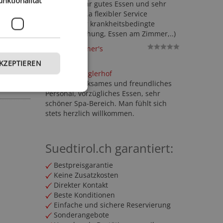
unktionalität
Ausblick, sehr gutes Essen und sehr
n Sie die
netter und v.a flexibler Service
(kurzfristiger krankheitsbedingte
€
Reiseumbuchung, Essen am Zimmer,..)
pro Tag
Baumgartner's
Blumenhotel
AKZEPTIEREN
Details
Hotel Torgglerhof
Sehr aufmerksames und freundliches
Personal, vorzügliches Essen, sehr
schöner Spa-Bereich. Man fühlt sich
stets herzlich willkommen.
Suedtirol.ch garantiert:
Bestpreisgarantie
Keine Zusatzkosten
Direkter Kontakt
Beste Konditionen
Einfache und sichere Reservierung
Sonderangebote