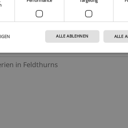
t
Performance
Targeting
F
Tanken Sie neue Energie in unserem Wellnessbereich und finde
h
Ruhe in sich selbst.
101,- 
Spezialisiert auf
ab
ALLE ABLEHNEN
EIGEN
ALLE 
Homepage
ien in Feldthurns