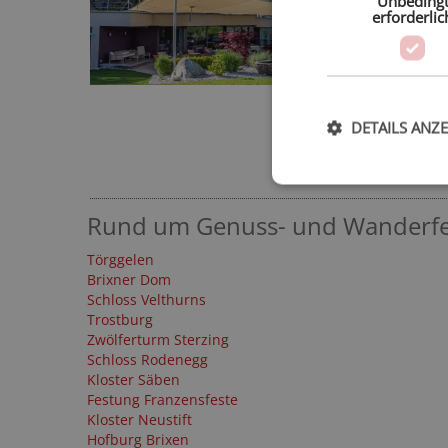
Unbeding
erforderlic
DETAILS ANZ
Rund um Genuss- und Wanderfer
Törggelen
Brixner Dom
Schloss Velthurns
Trostburg
Zwölferturm Sterzing
Schloss Rodenegg
Kloster Säben
Festung Franzensfeste
Kloster Neustift
Hofburg Brixen