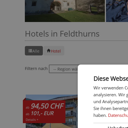
Hotels in Feldthurns
Alle
Hotel
Filtern nach
oder
Diese Webse
Wir verwenden Co
analysieren. Wir
und Analysepartn
94,50 CHF
ab
Sie ihnen bereitg
101,- EUR
ab
haben.
Datenschut
Details +