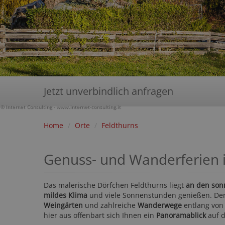
Jetzt unverbindlich anfragen
© Internet Consulting - www.internet-consulting.it
Home
/
Orte
/
Feldthurns
Genuss- und Wanderferien i
Das malerische Dörfchen Feldthurns liegt
an den son
mildes Klima
und viele Sonnenstunden genießen. Der 
Weingärten
und zahlreiche
Wanderwege
entlang vo
hier aus offenbart sich Ihnen ein
Panoramablick
auf d