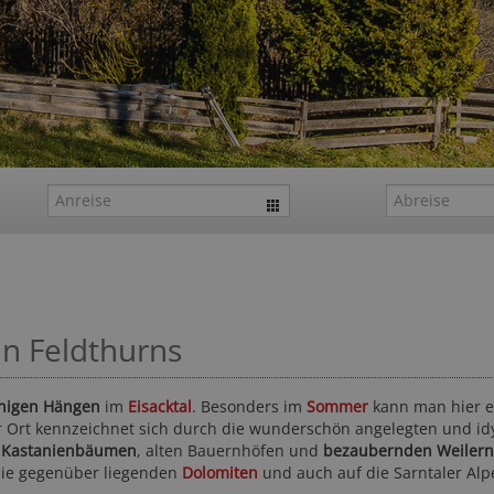
n Feldthurns
nigen Hängen
im
Eisacktal
. Besonders im
Sommer
kann man hier e
Ort kennzeichnet sich durch die wunderschön angelegten und idy
n
Kastanienbäumen
, alten Bauernhöfen und
bezaubernden Weilern
ie gegenüber liegenden
Dolomiten
und auch auf die Sarntaler Alp