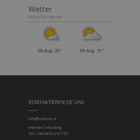
Wetter
Aktuelles Wetter
08.Aug.
30°
09.Aug.
31°
KONTAKTIEREN SIE UNS
info@inetcons.it
Internet Consulting
Tel.: +39 0474 010 155