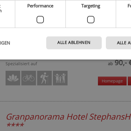
t
Performance
Targeting
F
h
Hotel Torgglerhof
***S
Eisacktal - Brixen
ALLE ABLEHNEN
EIGEN
ALLE 
Die naturnahe Wohlfühloase über dem Eisacktal
90,- 
Spezialisiert auf
ab
Homepage
Granpanorama Hotel StephansH
****