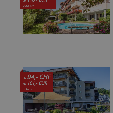
ab
Details +
94,- CHF
ab
101,- EUR
ab
Details +