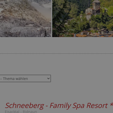
22-mal gebucht
★★★★☆
797 Bewertungen
Schneeberg - Family Spa Resort
*
Eisacktal - Ridnaun