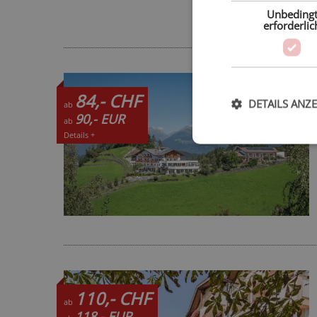
Unbeding
erforderlic
84,- CHF
DETAILS ANZ
ab
90,- EUR
ab
Details +
110,- CHF
ab
118,- EUR