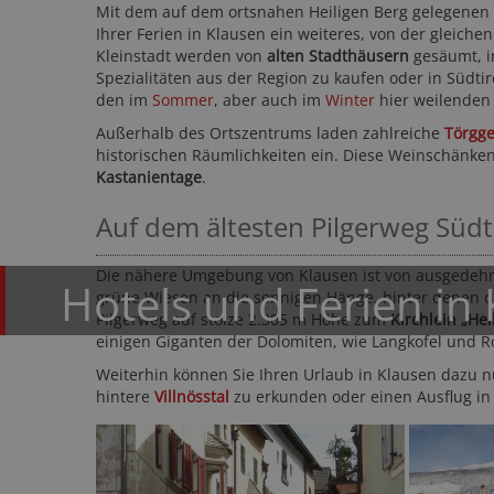
Mit dem auf dem ortsnahen Heiligen Berg gelegenen
Ihrer Ferien in Klausen ein weiteres, von der gleich
Kleinstadt werden von
alten Stadthäusern
gesäumt, i
Spezialitäten aus der Region zu kaufen oder in Südti
den im
Sommer
, aber auch im
Winter
hier weilenden 
Außerhalb des Ortszentrums laden zahlreiche
Törgge
historischen Räumlichkeiten ein. Diese Weinschänke
Kastanientage
.
Hotel DAS DOR
Auf dem ältesten Pilgerweg Südt
Meran und Umgebung - 
Die nähere Umgebung von Klausen ist von ausgedehn
Hotels und Ferien in
grüne Wiesen an die sonnigen Hänge, hinter denen 
Pilgerweg auf stolze 2.305 m Höhe zum
Kirchlein „Hei
einigen Giganten der Dolomiten, wie Langkofel und R
Weiterhin können Sie Ihren Urlaub in Klausen dazu 
hintere
Villnösstal
zu erkunden oder einen Ausflug i
168,- CH
ab
50-mal gebucht