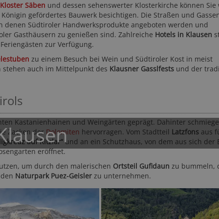
Kloster Säben
und dessen sehenswerter Klosterkirche können Sie
en Königin gefördertes Bauwerk besichtigen. Die Straßen und Gasse
n denen Südtiroler Handwerksprodukte angeboten werden und
roler Gasthäusern zu genießen sind. Zahlreiche
Hotels in Klausen
s
Feriengästen zur Verfügung.
lestuben
zu einem Besuch bei Wein und Südtiroler Kost in meist
n stehen auch im Mittelpunkt des
Klausner Gasslfests
und der tradi
NER ****S
Wiesenhof Garden Resort
Hot
irols
****S
Algund
Meran
Meran und Umgebung - St. Leonhard in Passeier
ten Kastanienhainen und Weingärten geprägt. Dahinter schmiege
 Klausen
die Zacken der
Dolomiten
hervorragen. Vom Stadtteil
Latzfons
aus f
ligkreuz auf Ritzlar“
und an ein Schutzhaus, von dem aus sich der B
osengarten eröffnet.
nutzen, um durch den malerischen
Ortsteil Gufidaun
zu bummeln, 
n den
Naturpark Puez-Geisler
zu unternehmen.
F
180,- EUR
ab
ab
★★★★☆
351 Bewertungen
89-
122,- CHF
131,- EUR
ab
ab