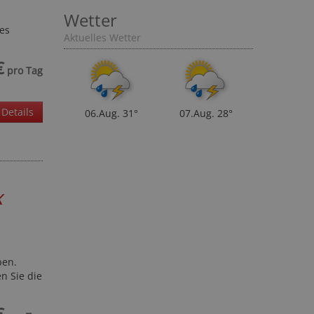
Wetter
es
Aktuelles Wetter
€
pro Tag
Details
06.Aug.
31°
07.Aug.
28°
x
ben.
n Sie die
€