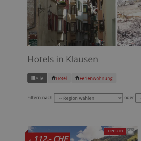
Hotels in Klausen
Alle
Hotel
Ferienwohnung
Filtern nach
oder
TOPHOTEL
112,- CHF
ab