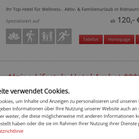
Ihr Top-Hotel für Wellness-, Aktiv- & Familienurlaub in Ridnaun!
120,- 
Spezialisiert auf
ab
Telefon
Homepage
Alpine Lifestyle Hotel Ambet
***
Eisacktal - Meransen
ite verwendet Cookies.
Die eindrucksvolle Landschaft der Almenregion Gitschberg Joch
okies, um Inhalte und Anzeigen zu personalisieren und unseren
begleitet unsere Gäste auch im neuen Alpine Lifestyle Hotel Am
Meransen
 geben Informationen über Ihre Nutzung unserer Website auch an
er weiter, die diese möglicherweise mit anderen Informationen k
148,- 
Spezialisiert auf
ab
estellt haben oder die sie im Rahmen Ihrer Nutzung ihrer Dienst
zrichtlinie
Homepage