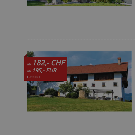
182,- CHF
ab
195,- EUR
ab
Details +