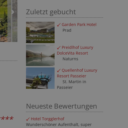
Zuletzt gebucht
Garden Park Hotel
Prad
Preidlhof Luxury
DolceVita Resort
Naturns
Quellenhof Luxury
Resort Passeier
St. Martin in
Passeier
Neueste Bewertungen
***
Hotel Torgglerhof
Wunderschöner Aufenthalt, super