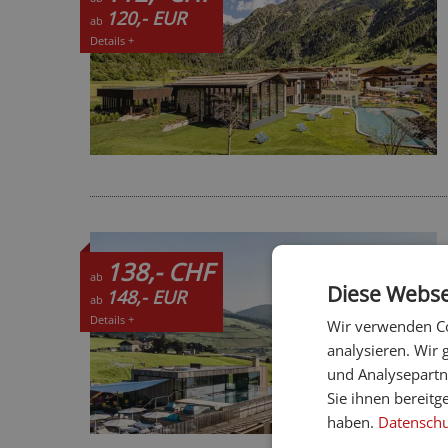
120,- EUR
ab
Details +
138,- CHF
ab
Diese Webse
148,- EUR
ab
Details +
Wir verwenden Co
analysieren. Wir
und Analysepartn
Sie ihnen bereitg
haben.
Datenschut