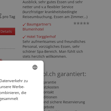
Ausblick, sehr gutes Essen und sehr
netter und v.a flexibler Service
(kurzfristiger krankheitsbedingte
€
pro Tag
Reiseumbuchung, Essen am Zimmer,..)
Baumgartner's
Blumenhotel
Details
Hotel Torgglerhof
Sehr aufmerksames und freundliches
Personal, vorzügliches Essen, sehr
schöner Spa-Bereich. Man fühlt sich
stets herzlich willkommen.
*
Suedtirol.ch garantiert:
tal
 Datenverkehr zu
ENGLISH
bet in
Bestpreisgarantie
 unsere Werbe-
Keine Zusatzkosten
GERMAN
Direkter Kontakt
ombinieren, die
€
pro Tag
Beste Konditionen
e gesammelt
Einfache und sichere Reservierung
Sonderangebote
Details