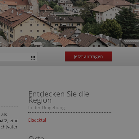
Jetzt anfragen
Entdecken Sie die
Region
In der Umgebung
 als
Eisacktal
hatz
, eine
ichtvater
Orte