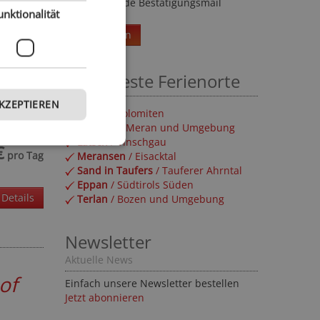
Umgehende Bestätigungsmail
unktionalität
Weiterlesen
Beliebteste Ferienorte
AKZEPTIEREN
Olang
/ Dolomiten
Naturns
/ Meran und Umgebung
Latsch
/ Vinschgau
€
pro Tag
Meransen
/ Eisacktal
Sand in Taufers
/ Tauferer Ahrntal
Eppan
/ Südtirols Süden
Details
Terlan
/ Bozen und Umgebung
Newsletter
Aktuelle News
of
Einfach unsere Newsletter bestellen
Jetzt abonnieren