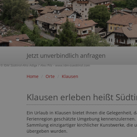
Jetzt unverbindlich anfragen
© IDM Südtirol-Alto Adige / Alex Filz - www.idm-suedtirol.com
Home
/
Orte
/
Klausen
Klausen erleben heißt Südti
Ein Urlaub in Klausen bietet Ihnen die Gelegenheit, 
Ferienregion geschätzte Umgebung kennenzulernen.
Sammlung einzigartiger kirchlicher Kunstwerke, die 
übergeben wurden.