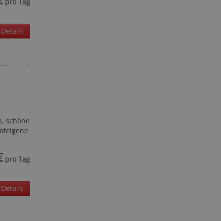
pro Tag
Details
n, schöne
ofeigene
€
pro Tag
Details