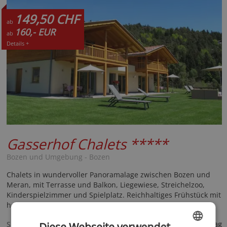
149,50 CHF
ab
160,- EUR
ab
Details +
Gasserhof Chalets
*****
Bozen und Umgebung - Bozen
Chalets in wundervoller Panoramalage zwischen Bozen und
Meran, mit Terrasse und Balkon, Liegewiese, Streichelzoo,
Kinderspielzimmer und Spielplatz. Reichhaltiges Frühstück mit
hofeigenen Produkten!
160,- €
Spezialisiert auf
ab
pro Tag