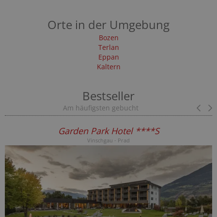
Orte in der Umgebung
Bozen
Terlan
Eppan
Kaltern
Bestseller
Am häufigsten gebucht
Pr
Garden Park Hotel ****S
Vinschgau - Prad