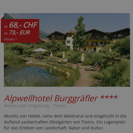
68,- CHF
ab
73,- EUR
ab
Details +
Alpwellhotel Burggräfler
****
Meran und Umgebung - Tisens
Abseits von Hektik, nahe dem Waldrand und eingehüllt in die
duftend zauberhaften Obstgärten von Tisens. Ein Logenplatz
für das Erleben von Landschaft, Natur und Kultur.