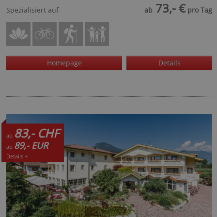
73,- €
Spezialisiert auf
ab
pro Tag
Homepage
Details
83,- CHF
ab
89,- EUR
ab
Details +