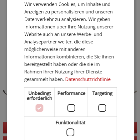
Naturhotels
Wir verwenden Cookies, um Inhalte und
GERMAN
Motorradhotels
Anzeigen zu personalisieren und unseren
Glutenfreie Hotels
Datenverkehr zu analysieren. Wir geben
Barrierefreie Hotels
Informationen über Ihre Nutzung unserer
Hotels mit Sauna
Website auch an unsere Werbe- und
Frühling
Sommer
Analysepartner weiter, die diese
Herbst
möglicherweise mit anderen
4 Sterne Hotels
Informationen kombinieren, die Sie ihnen
Golfhotels
bereitgestellt haben oder die sie im
E-Mobility
Rahmen Ihrer Nutzung ihrer Dienste
gesammelt haben.
Datenschutzrichtlinie
Unbedingt
Performance
Targeting
erforderlich
Funktionalität
Jetzt anfragen