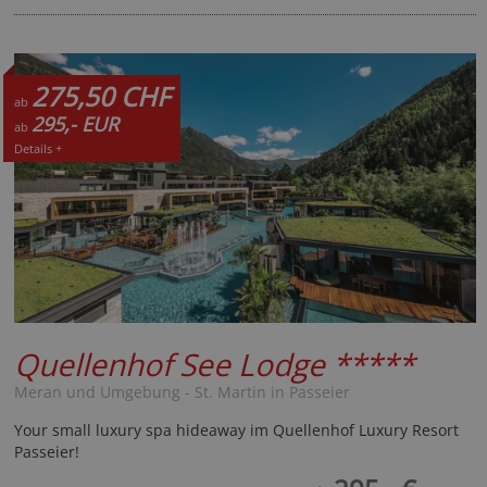
275,50 CHF
ab
295,- EUR
ab
Details +
Quellenhof See Lodge
*****
Meran und Umgebung - St. Martin in Passeier
Your small luxury spa hideaway im Quellenhof Luxury Resort
Passeier!