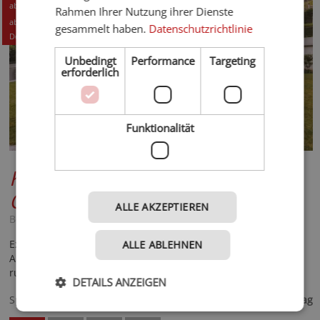
268,- CHF
ab
Rahmen Ihrer Nutzung ihrer Dienste
287,- EUR
ab
gesammelt haben.
Datenschutzrichtlinie
Details +
Unbedingt
Performance
Targeting
erforderlich
Funktionalität
Kohlbrenner Lodges Adults
ONLY
****
ALLE AKZEPTIEREN
Bozen und Umgebung - Mölten
Exklusive Adults‑only‑Lodges mit privater Sauna, stilvoller
ALLE ABLEHNEN
Ausstattung und freiem Panoramablick – ideal für
ruhesuchende Paare inmitten der Natur nahe Meran.
DETAILS ANZEIGEN
287,- €
Spezialisiert auf
ab
pro Tag