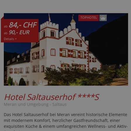
TOPHOTEL
84,- CHF
ab
90,- EUR
ab
Details +
Hotel Saltauserhof
****S
Meran und Umgebung - Saltaus
Das Hotel Saltauserhof bei Meran vereint historische Elemente
mit modernem Komfort, herzlicher Gastfreundschaft, einer
exquisiten Küche & einem umfangreichen Wellness- und Aktiv-