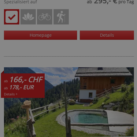
295,- €
Spezialisiert auf
ab
pro Tag
Homepage
Details
166,- CHF
ab
178,- EUR
ab
Details +