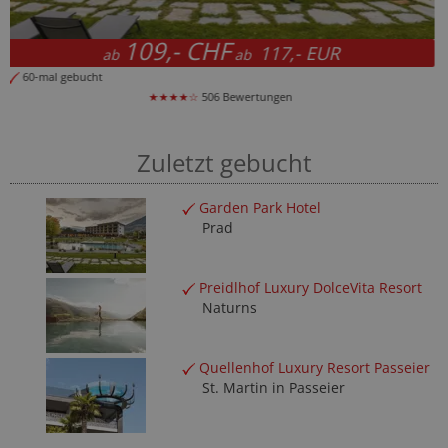
168,- CHF
180,- EUR
ab
ab
50-mal gebucht
★★★★☆
351 Bewertungen
Zuletzt gebucht
Garden Park Hotel
Prad
Preidlhof Luxury DolceVita Resort
Naturns
Quellenhof Luxury Resort Passeier
St. Martin in Passeier