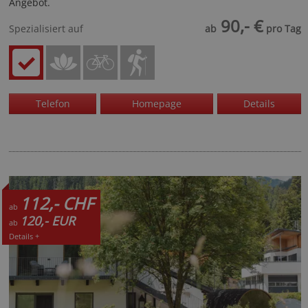
Angebot.
90,- €
Spezialisiert auf
ab
pro Tag
Telefon
Homepage
Details
112,- CHF
ab
120,- EUR
ab
Details +