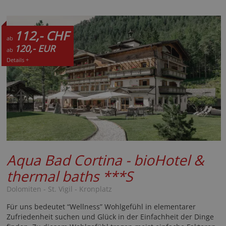
112,- CHF
ab
120,- EUR
ab
Details +
Aqua Bad Cortina - bioHotel &
thermal baths
***S
Dolomiten - St. Vigil - Kronplatz
Für uns bedeutet “Wellness” Wohlgefühl in elementarer
Zufriedenheit suchen und Glück in der Einfachheit der Dinge