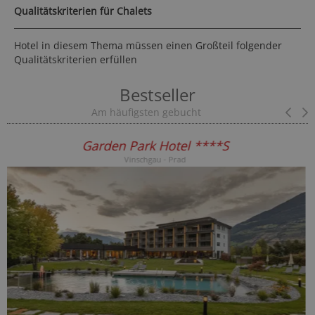
Qualitätskriterien für Chalets
Hotel in diesem Thema müssen einen Großteil folgender
Qualitätskriterien erfüllen
Bestseller
Am häufigsten gebucht
Pr
Hotel DAS DORNER ****S
Meran und Umgebung - Algund