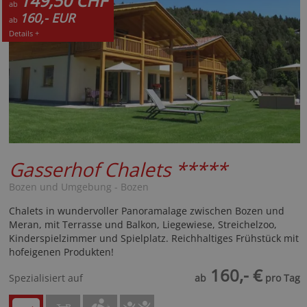
149,50 CHF
ab
160,- EUR
ab
Details +
Gasserhof Chalets
*****
Bozen und Umgebung - Bozen
Chalets in wundervoller Panoramalage zwischen Bozen und
Meran, mit Terrasse und Balkon, Liegewiese, Streichelzoo,
Kinderspielzimmer und Spielplatz. Reichhaltiges Frühstück mit
hofeigenen Produkten!
160,- €
Spezialisiert auf
ab
pro Tag