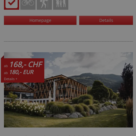
Homepage
Details
168,- CHF
ab
180,- EUR
ab
Details +