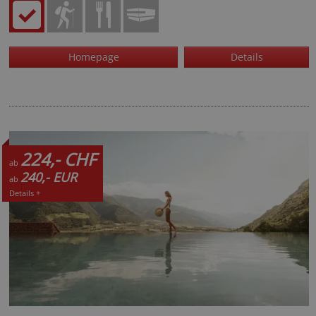
Homepage
Details
224,- CHF
ab
240,- EUR
ab
Details +