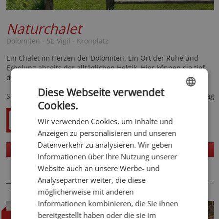
Naturchalet
Dolomiten - St. Vigil - Kronplatz
Ein Chalet im Herzen der Dolomiten. Ein Ort der Ruhe und
Erholung abseits der alltäglichen Hektik. Hier können sie tief
durchatmen und die Natur genießen!
Diese Webseite verwendet
178,- €
Spezialisiert auf
ab
pro Tag
Cookies.
ENGLISH
Wir verwenden Cookies, um Inhalte und
GERMAN
Anzeigen zu personalisieren und unseren
Datenverkehr zu analysieren. Wir geben
Homepage
Details
Informationen über Ihre Nutzung unserer
Website auch an unsere Werbe- und
Analysepartner weiter, die diese
möglicherweise mit anderen
Informationen kombinieren, die Sie ihnen
bereitgestellt haben oder die sie im