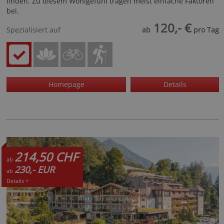
finden. Zu diesem Wohlgefühl tragen meist einfache Faktoren
bei.
120,- €
Spezialisiert auf
ab
pro Tag
Homepage
Details
214,50 CHF
ab
230,- EUR
ab
Details +