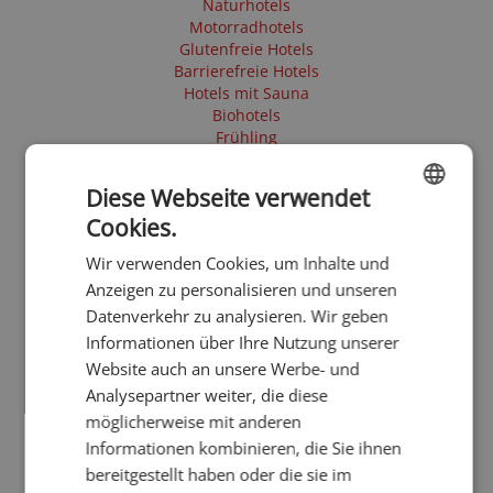
Naturhotels
Motorradhotels
Glutenfreie Hotels
Barrierefreie Hotels
Hotels mit Sauna
Biohotels
Frühling
Sommer
Herbst
Diese Webseite verwendet
Skihotels
Cookies.
4 Sterne Hotels
ENGLISH
E-Mobility
Wir verwenden Cookies, um Inhalte und
Tesla Ladestation
GERMAN
Anzeigen zu personalisieren und unseren
Schneeschuh - Winterwandern
Skitouren
Datenverkehr zu analysieren. Wir geben
Urlaub ab 90€
Informationen über Ihre Nutzung unserer
Hotel mit Yoga
Website auch an unsere Werbe- und
Bikehotels - Südtirol
Analysepartner weiter, die diese
möglicherweise mit anderen
Informationen kombinieren, die Sie ihnen
bereitgestellt haben oder die sie im