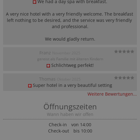
We had a day spa with breakfast.

A very nice hotel with a very friendly welcome. The breakfast 
left nothing to be desired, and the service was very friendly 
and professional.

We would gladly return.
Franz
November 2025
gereist als Familie mit älteren Kindern
Schlichtweg perfekt!
Thomas
Oktober 2025
Super hotel in a very beautiful setting
Weitere Bewertungen...
Öffnungszeiten
Wann haben wir offen
Check-in
von 14:00
Check-out
bis 10:00