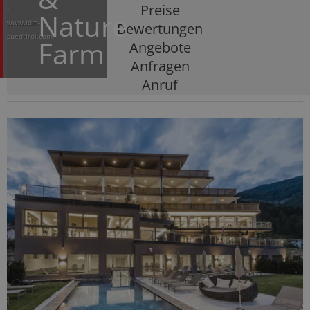
Preise
-
Nature
www.idm-
Bewertungen
suedtirol.com
Farm
Angebote
Anfragen
Anruf