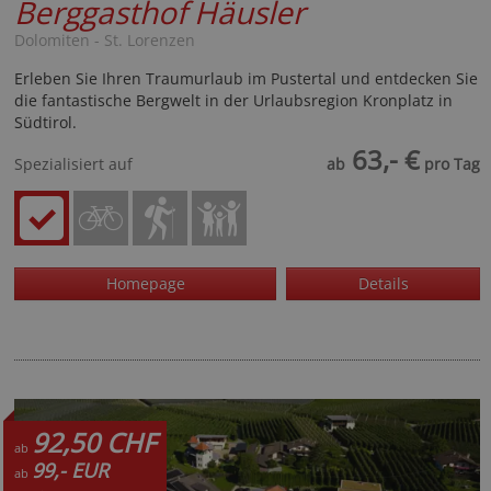
Berggasthof Häusler
Dolomiten - St. Lorenzen
Erleben Sie Ihren Traumurlaub im Pustertal und entdecken Sie
die fantastische Bergwelt in der Urlaubsregion Kronplatz in
Südtirol.
63,- €
Spezialisiert auf
ab
pro Tag
Homepage
Details
92,50 CHF
ab
99,- EUR
ab