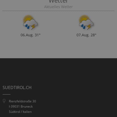
Wetter
Aktuelles Wetter
06.Aug.
31°
07.Aug.
28°
SUEDTIROL.CH
Rienzfeldstraße 30
I-39031 Bruneck
Südtirol / Italien