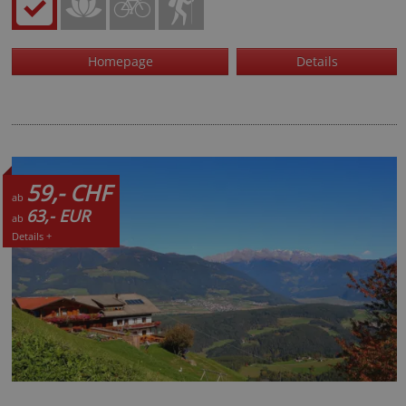
Homepage
Details
59,- CHF
ab
63,- EUR
ab
Details +