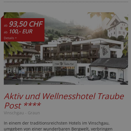
93,50 CHF
ab
100,- EUR
ab
Details +
Aktiv und Wellnesshotel Traube
Post
****
Vinschgau - Graun
In einem der traditionsreichsten Hotels im Vinschgau,
umgeben von einer wunderbaren Bergwelt, verbringen