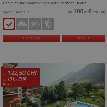
Genießer und Familien einen bezaubernden Urlaub.
100,- €
Spezialisiert auf
ab
pro Tag
Homepage
Details
122,50 CHF
ab
131,- EUR
ab
Details +