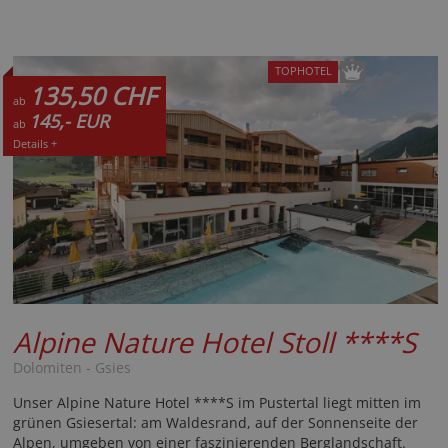
TOPHOTEL
135,50 CHF
ab
145,- EUR
ab
Details +
Alpine Nature Hotel Stoll
****S
Dolomiten - Gsies
Unser Alpine Nature Hotel ****S im Pustertal liegt mitten im
grünen Gsiesertal: am Waldesrand, auf der Sonnenseite der
Alpen, umgeben von einer faszinierenden Berglandschaft.