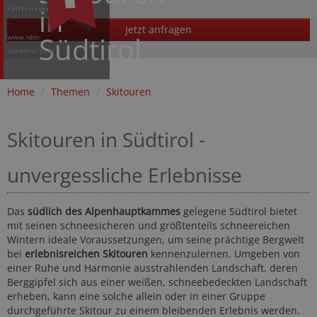
in
Kottersteger
-
Jetzt anfragen
Südtirol
www.idm-
suedtirol.com
Home
/
Themen
/
Skitouren
Skitouren in Südtirol -
unvergessliche Erlebnisse
Das
südlich des Alpenhauptkammes
gelegene Südtirol bietet
mit seinen schneesicheren und größtenteils schneereichen
Wintern ideale Voraussetzungen, um seine prächtige Bergwelt
bei
erlebnisreichen Skitouren
kennenzulernen. Umgeben von
einer Ruhe und Harmonie ausstrahlenden Landschaft, deren
Berggipfel sich aus einer weißen, schneebedeckten Landschaft
erheben, kann eine solche allein oder in einer Gruppe
durchgeführte Skitour zu einem bleibenden Erlebnis werden.