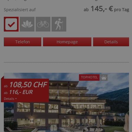
145,- €
Spezialisiert auf
ab
pro Tag
Telefon
Homepage
Details
TOPHOTEL
108,50 CHF
ab
116,- EUR
ab
Details +