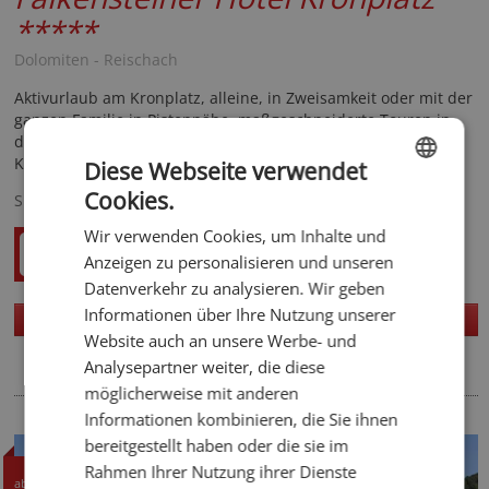
*****
Dolomiten - Reischach
Aktivurlaub am Kronplatz, alleine, in Zweisamkeit oder mit der
ganzen Familie in Pistennähe, maßgeschneiderte Touren in
den Dolomiten, Acquapura Summit SPA & gesunde Slow Food
Kulinarik!
Diese Webseite verwendet
Cookies.
Spezialisiert auf
ENGLISH
Wir verwenden Cookies, um Inhalte und
GERMAN
Anzeigen zu personalisieren und unseren
Datenverkehr zu analysieren. Wir geben
Informationen über Ihre Nutzung unserer
Homepage
Details
Website auch an unsere Werbe- und
Analysepartner weiter, die diese
möglicherweise mit anderen
Informationen kombinieren, die Sie ihnen
bereitgestellt haben oder die sie im
74,50 CHF
Rahmen Ihrer Nutzung ihrer Dienste
ab