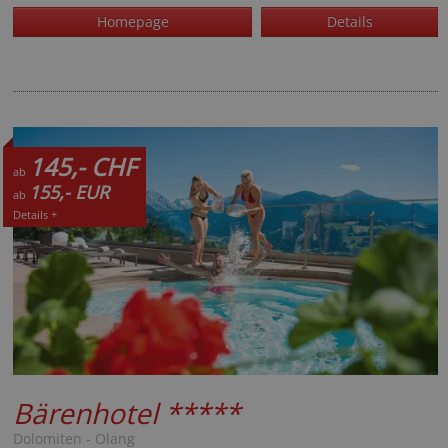
Homepage
Details
145,- CHF
ab
155,- EUR
ab
Details +
Bärenhotel
*****
Dolomiten - Olang