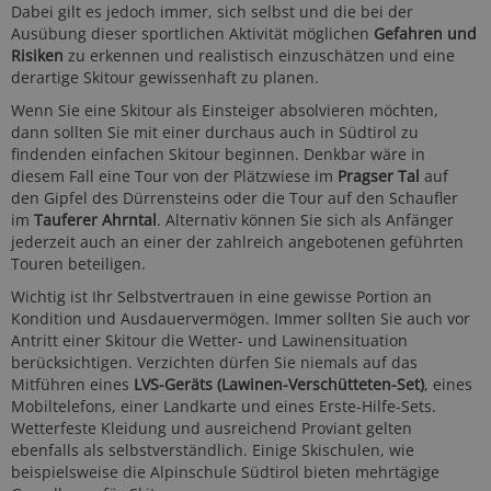
Dabei gilt es jedoch immer, sich selbst und die bei der
Ausübung dieser sportlichen Aktivität möglichen
Gefahren und
Risiken
zu erkennen und realistisch einzuschätzen und eine
derartige Skitour gewissenhaft zu planen.
Wenn Sie eine Skitour als Einsteiger absolvieren möchten,
dann sollten Sie mit einer durchaus auch in Südtirol zu
findenden einfachen Skitour beginnen. Denkbar wäre in
diesem Fall eine Tour von der Plätzwiese im
Pragser Tal
auf
den Gipfel des Dürrensteins oder die Tour auf den Schaufler
im
Tauferer Ahrntal
. Alternativ können Sie sich als Anfänger
jederzeit auch an einer der zahlreich angebotenen geführten
Touren beteiligen.
Wichtig ist Ihr Selbstvertrauen in eine gewisse Portion an
Kondition und Ausdauervermögen. Immer sollten Sie auch vor
Antritt einer Skitour die Wetter- und Lawinensituation
berücksichtigen. Verzichten dürfen Sie niemals auf das
Mitführen eines
LVS-Geräts (Lawinen-Verschütteten-Set)
, eines
Mobiltelefons, einer Landkarte und eines Erste-Hilfe-Sets.
Wetterfeste Kleidung und ausreichend Proviant gelten
ebenfalls als selbstverständlich. Einige Skischulen, wie
beispielsweise die Alpinschule Südtirol bieten mehrtägige