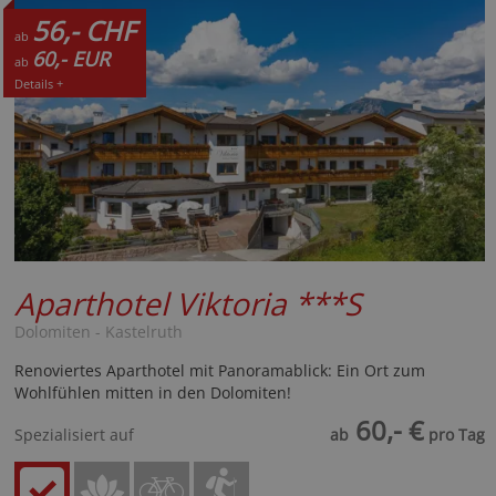
56,- CHF
ab
60,- EUR
ab
Details +
Aparthotel Viktoria
***S
Dolomiten - Kastelruth
Renoviertes Aparthotel mit Panoramablick: Ein Ort zum
Wohlfühlen mitten in den Dolomiten!
60,- €
Spezialisiert auf
ab
pro Tag