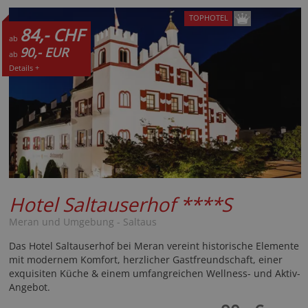
TOPHOTEL
84,- CHF
ab
90,- EUR
ab
Details +
Hotel Saltauserhof
****S
Meran und Umgebung - Saltaus
Das Hotel Saltauserhof bei Meran vereint historische Elemente
mit modernem Komfort, herzlicher Gastfreundschaft, einer
exquisiten Küche & einem umfangreichen Wellness- und Aktiv-
Angebot.