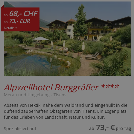
68,- CHF
ab
73,- EUR
ab
Details +
Alpwellhotel Burggräfler
****
Meran und Umgebung - Tisens
Abseits von Hektik, nahe dem Waldrand und eingehüllt in die
duftend zauberhaften Obstgärten von Tisens. Ein Logenplatz
für das Erleben von Landschaft, Natur und Kultur.
73,- €
Spezialisiert auf
ab
pro Tag