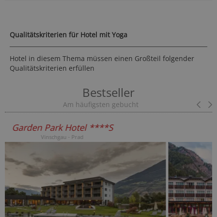
Qualitätskriterien für Hotel mit Yoga
Hotel in diesem Thema müssen einen Großteil folgender
Qualitätskriterien erfüllen
Bestseller
Am häufigsten gebucht
Pr
Hotel Bella Vista ****
Vinschgau - Stilfs