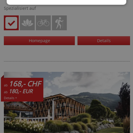
Spezialisiert auf
Homepage
Details
168,- CHF
ab
180,- EUR
ab
Details +