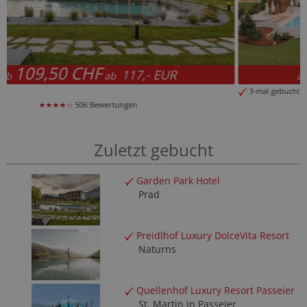
118,50 CHF
127,- EUR
ab
ab
3-mal gebucht
★★★★☆
623 Bewertungen
Zuletzt gebucht
Garden Park Hotel
Prad
Preidlhof Luxury DolceVita Resort
Naturns
Quellenhof Luxury Resort Passeier
St. Martin in Passeier