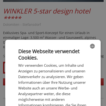
WINKLER 5-star design hotel
*****
Dolomiten - Stefansdorf
Exklusives Spa- und Sport-Konzept für einen Urlaub in
einmaliger Lage: 3.500 m² Wasser- und Saunawelt, alpines
Design, Mountainbike- und Wandertouren, ganzjährige
Kinderbetreuung.
Diese Webseite verwendet
190,- €
Spezialisiert auf
ab
pro Tag
Cookies.
ENGLISH
Wir verwenden Cookies, um Inhalte und
GERMAN
Anzeigen zu personalisieren und unseren
Datenverkehr zu analysieren. Wir geben
Homepage
Details
Informationen über Ihre Nutzung unserer
Website auch an unsere Werbe- und
Analysepartner weiter, die diese
möglicherweise mit anderen
Informationen kombinieren, die Sie ihnen