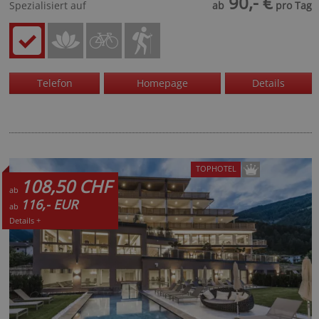
90,- €
Spezialisiert auf
ab
pro Tag
Telefon
Homepage
Details
TOPHOTEL
108,50 CHF
ab
116,- EUR
ab
Details +