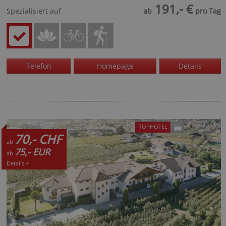
191,- €
Spezialisiert auf
ab
pro Tag
Telefon
Homepage
Details
TOPHOTEL
70,- CHF
ab
75,- EUR
ab
Details +