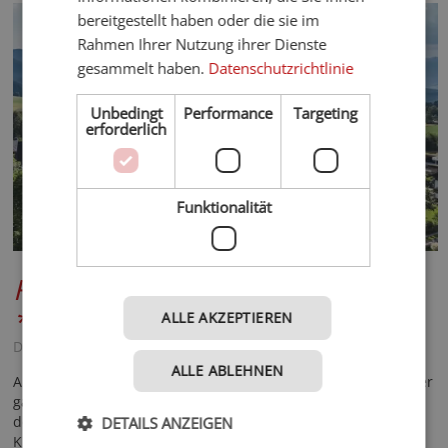
bereitgestellt haben oder die sie im
Rahmen Ihrer Nutzung ihrer Dienste
gesammelt haben.
Datenschutzrichtlinie
Unbedingt
Performance
Targeting
erforderlich
Funktionalität
Falkensteiner Hotel Kronplatz
*****
ALLE AKZEPTIEREN
Dolomiten - Reischach
ALLE ABLEHNEN
Aktivurlaub am Kronplatz, alleine, in Zweisamkeit oder mit der
ganzen Familie in Pistennähe, maßgeschneiderte Touren in
den Dolomiten, Acquapura Summit SPA & gesunde Slow Food
DETAILS ANZEIGEN
Kulinarik!