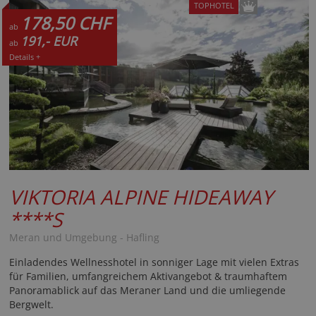
TOPHOTEL
178,50 CHF
ab
191,- EUR
ab
Details +
VIKTORIA ALPINE HIDEAWAY
****S
Meran und Umgebung - Hafling
Einladendes Wellnesshotel in sonniger Lage mit vielen Extras
für Familien, umfangreichem Aktivangebot & traumhaftem
Panoramablick auf das Meraner Land und die umliegende
Bergwelt.