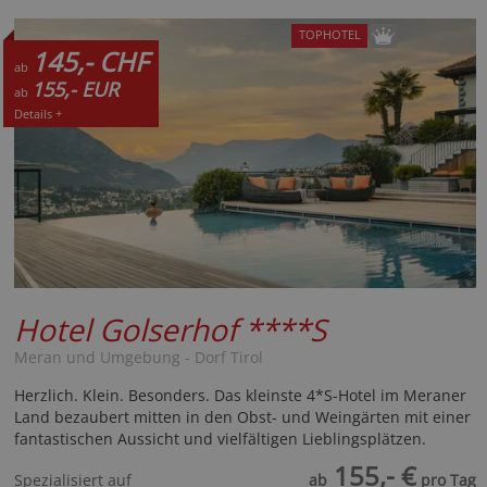
TOPHOTEL
145,- CHF
ab
155,- EUR
ab
Details +
Hotel Golserhof
****S
Meran und Umgebung - Dorf Tirol
Herzlich. Klein. Besonders. Das kleinste 4*S-Hotel im Meraner
Land bezaubert mitten in den Obst- und Weingärten mit einer
fantastischen Aussicht und vielfältigen Lieblingsplätzen.
155,- €
Spezialisiert auf
ab
pro Tag