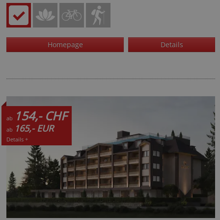
Homepage
Details
154,- CHF
ab
165,- EUR
ab
Details +