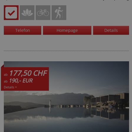
Telefon
Homepage
Details
177,50 CHF
ab
190,- EUR
ab
Details +