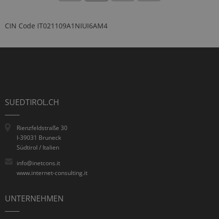
CIN Code
IT021109A1NIUI6AM4
SUEDTIROL.CH
Rienzfeldstraße 30
I-39031 Bruneck
Südtirol / Italien
info@inetcons.it
www.internet-consulting.it
UNTERNEHMEN