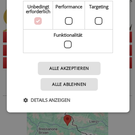
Unbedingt
Performance
Targeting
erforderlich
Funktionalität
Jetzt anfragen
zur Website
Anruf
ALLE AKZEPTIEREN
Adresse
ALLE ABLEHNEN
So finden Sie uns
DETAILS ANZEIGEN