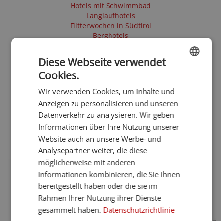
Hotels mit Schwimmbad
Langlaufhotels
Flitterwochen in Südtirol
Berghotels
Kleine Hotels
Naturhotels
Diese Webseite verwendet
Motorradhotels
Cookies.
Glutenfreie Hotels
ENGLISH
Barrierefreie Hotels
Wir verwenden Cookies, um Inhalte und
Hotels mit Sauna
GERMAN
Anzeigen zu personalisieren und unseren
Biohotels
Frühling
Datenverkehr zu analysieren. Wir geben
Sommer
Informationen über Ihre Nutzung unserer
Herbst
Website auch an unsere Werbe- und
4 Sterne Hotels
Analysepartner weiter, die diese
E-Mobility
möglicherweise mit anderen
Silver Society
Schneeschuh - Winterwandern
Informationen kombinieren, die Sie ihnen
Skitouren
bereitgestellt haben oder die sie im
Urlaub ab 90€
Rahmen Ihrer Nutzung ihrer Dienste
gesammelt haben.
Datenschutzrichtlinie