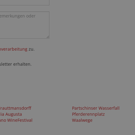
nverarbeitung
zu.
letter erhalten.
Trauttmansdorff
Partschinser Wasserfall
dia Augusta
Pferderennplatz
no WineFestival
Waalwege