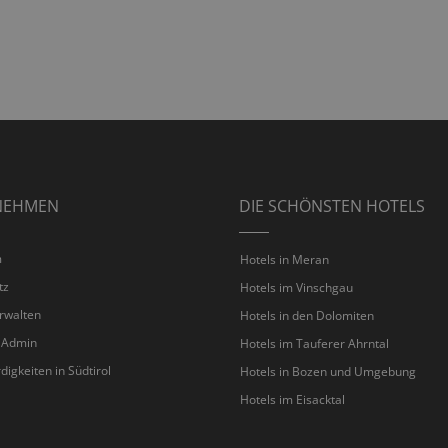
NEHMEN
DIE SCHÖNSTEN HOTELS
m
Hotels in Meran
tz
Hotels im Vinschgau
rwalten
Hotels in den Dolomiten
 Admin
Hotels im Tauferer Ahrntal
igkeiten in Südtirol
Hotels in Bozen und Umgebung
Hotels im Eisacktal