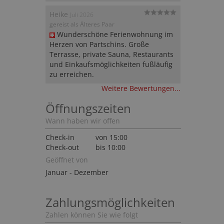
Heike
Juli 2026
gereist als Älteres Paar
Wunderschöne Ferienwohnung im 
Herzen von Partschins. Große 
Terrasse, private Sauna, Restaurants 
und Einkaufsmöglichkeiten fußläufig 
zu erreichen.
Weitere Bewertungen...
Öffnungszeiten
Wann haben wir offen
Check-in
von 15:00
Check-out
bis 10:00
Geöffnet von
Januar - Dezember
Zahlungsmöglichkeiten
Zahlen können Sie wie folgt