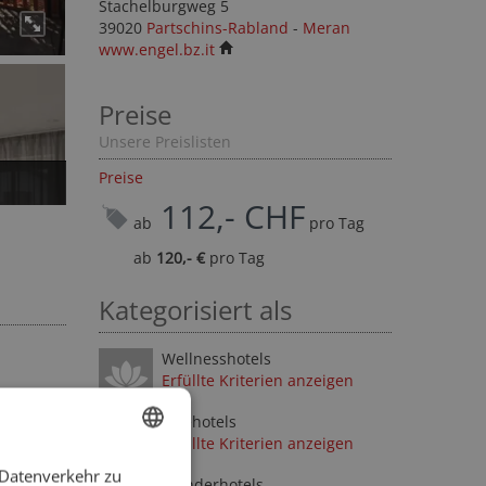
Stachelburgweg 5
39020
Partschins-Rabland
-
Meran
www.engel.bz.it
Preise
Unsere Preislisten
Preise
112,- CHF
ab
pro Tag
ab
120,- €
pro Tag
Kategorisiert als
Wellnesshotels
Erfüllte Kriterien anzeigen
Bikehotels
Erfüllte Kriterien anzeigen
 Datenverkehr zu
ENGLISH
Wanderhotels