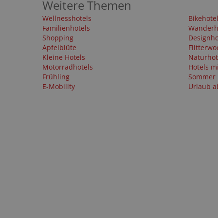
Weitere Themen
Wellnesshotels
Bikehote
Familienhotels
Wanderh
Shopping
Designho
Apfelblüte
Flitterwo
Kleine Hotels
Naturhot
Motorradhotels
Hotels m
Frühling
Sommer
E-Mobility
Urlaub a