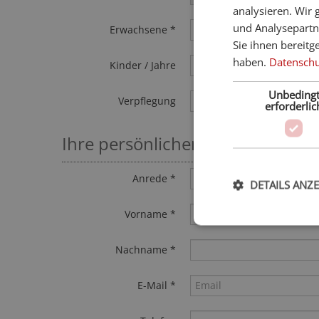
analysieren. Wir
und Analysepartn
Erwachsene *
Sie ihnen bereitg
haben.
Datenschut
Kinder / Jahre
Unbeding
Verpflegung
erforderlic
Ihre persönlichen Daten
Anrede *
DETAILS ANZ
Vorname *
Nachname *
E-Mail *