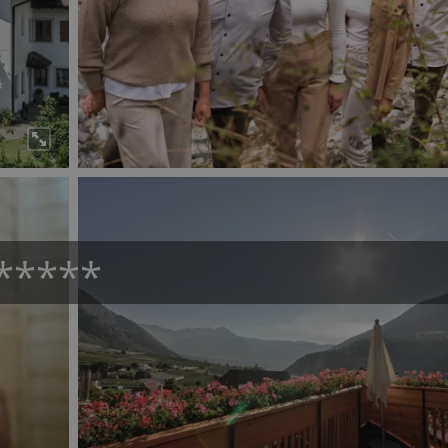
*****