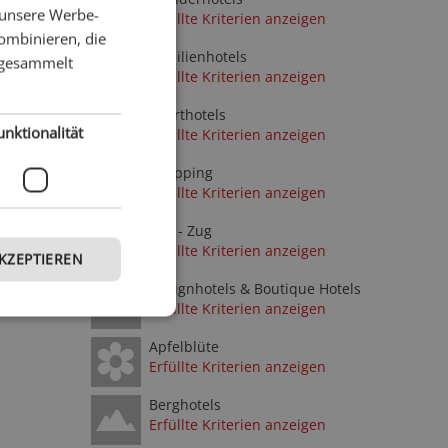
 unsere Werbe-
Erfüllte Kriterien anzeigen
GERMAN
ombinieren, die
Familienhotels
e gesammelt
Erfüllte Kriterien anzeigen
Sporthotels
unktionalität
Erfüllte Kriterien anzeigen
Shopping
Erfüllte Kriterien anzeigen
Bus - Zug
Erfüllte Kriterien anzeigen
AKZEPTIEREN
Designhotels & Boutique Hotels
Erfüllte Kriterien anzeigen
Apfelblüte
Erfüllte Kriterien anzeigen
Berghotels
Erfüllte Kriterien anzeigen