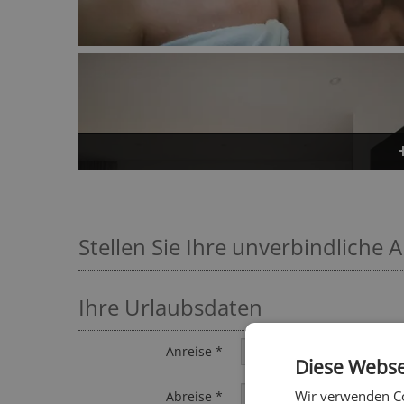
Stellen Sie Ihre unverbindliche 
Ihre Urlaubsdaten
Anreise *
Diese Webse
Wir verwenden Co
Abreise *