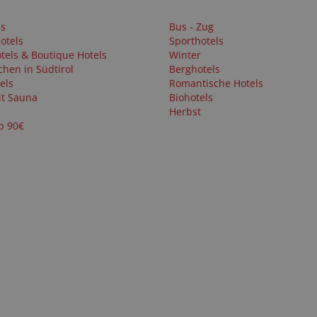
ls
Bus - Zug
otels
Sporthotels
tels & Boutique Hotels
Winter
chen in Südtirol
Berghotels
els
Romantische Hotels
it Sauna
Biohotels
Herbst
b 90€