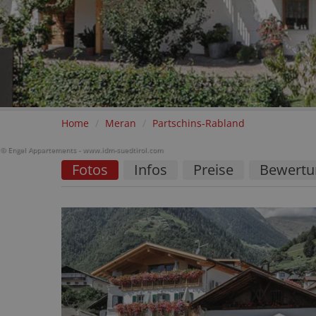
Home
/
Meran
/
Partschins-Rabland
© Engel Appartements - www.idm-suedtirol.com
Fotos
Infos
Preise
Bewertu