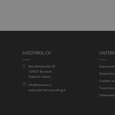
SUEDTIROL.CH
UNTER
Rienzfeldstraße 30
Impressu
I-39031 Bruneck
Datenschu
Südtirol / Italien
Cookies ve
info@inetcons.it
Tourismus
www.internet-consulting.it
Sehenswürd