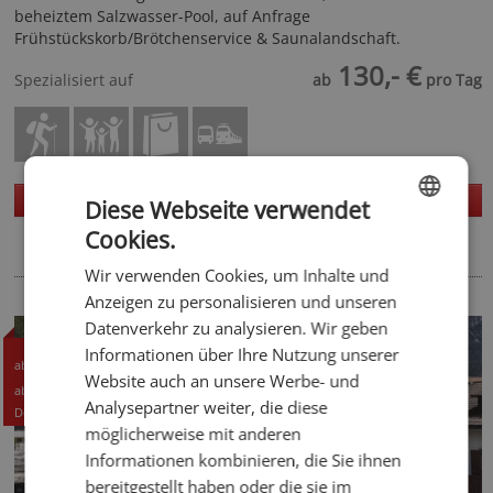
beheiztem Salzwasser-Pool, auf Anfrage
Frühstückskorb/Brötchenservice & Saunalandschaft.
130,- €
Spezialisiert auf
ab
pro Tag
Homepage
Details
Diese Webseite verwendet
Cookies.
ENGLISH
Wir verwenden Cookies, um Inhalte und
GERMAN
Anzeigen zu personalisieren und unseren
Datenverkehr zu analysieren. Wir geben
63,50 CHF
Informationen über Ihre Nutzung unserer
ab
Website auch an unsere Werbe- und
68,- EUR
ab
Analysepartner weiter, die diese
Details +
möglicherweise mit anderen
Informationen kombinieren, die Sie ihnen
bereitgestellt haben oder die sie im