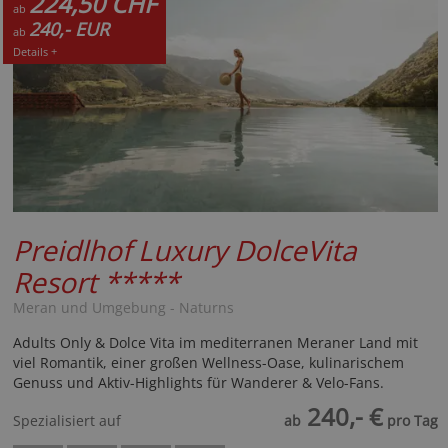
224,50 CHF
ab
240,- EUR
ab
Details +
Preidlhof Luxury DolceVita
Resort
*****
Meran und Umgebung - Naturns
Adults Only & Dolce Vita im mediterranen Meraner Land mit
viel Romantik, einer großen Wellness-Oase, kulinarischem
Genuss und Aktiv-Highlights für Wanderer & Velo-Fans.
240,- €
Spezialisiert auf
ab
pro Tag