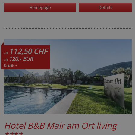
Homepage
Details
112,50 CHF
ab
120,- EUR
ab
Details +
Hotel B&B Mair am Ort living