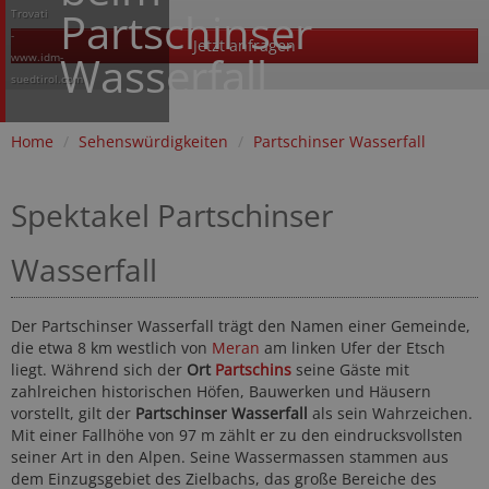
Partschinser
Trovati
-
Jetzt anfragen
Wasserfall
www.idm-
suedtirol.com
Home
/
Sehenswürdigkeiten
/
Partschinser Wasserfall
Spektakel Partschinser
Wasserfall
Der Partschinser Wasserfall trägt den Namen einer Gemeinde,
die etwa 8 km westlich von
Meran
am linken Ufer der Etsch
liegt. Während sich der
Ort
Partschins
seine Gäste mit
zahlreichen historischen Höfen, Bauwerken und Häusern
vorstellt, gilt der
Partschinser Wasserfall
als sein Wahrzeichen.
Mit einer Fallhöhe von 97 m zählt er zu den eindrucksvollsten
seiner Art in den Alpen. Seine Wassermassen stammen aus
dem Einzugsgebiet des Zielbachs, das große Bereiche des