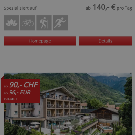
140,- €
Spezialisiert auf
ab
pro Tag
Homepage
Details
90,- CHF
ab
96,- EUR
ab
Details +