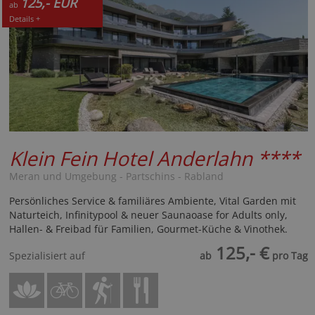
125,- EUR
ab
Details +
Klein Fein Hotel Anderlahn
****
Meran und Umgebung - Partschins - Rabland
Persönliches Service & familiäres Ambiente, Vital Garden mit
Naturteich, Infinitypool & neuer Saunaoase for Adults only,
Hallen- & Freibad für Familien, Gourmet-Küche & Vinothek.
125,- €
Spezialisiert auf
ab
pro Tag