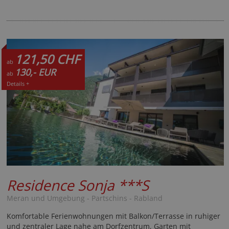
121,50 CHF
ab
130,- EUR
ab
Details +
Residence Sonja
***S
Meran und Umgebung - Partschins - Rabland
Komfortable Ferienwohnungen mit Balkon/Terrasse in ruhiger
und zentraler Lage nahe am Dorfzentrum, Garten mit