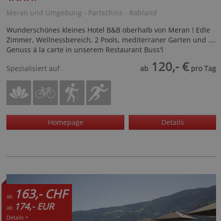
****
Meran und Umgebung - Partschins - Rabland
Wunderschönes kleines Hotel B&B oberhalb von Meran ! Edle
Zimmer, Wellnessbereich, 2 Pools, mediterraner Garten und ….
Genuss á la carte in unserem Restaurant Buss'l
120,- €
Spezialisiert auf
ab
pro Tag
Homepage
Details
163,- CHF
ab
174,- EUR
ab
Details +