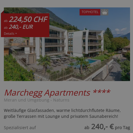
TOPHOTEL
224,50 CHF
ab
240,- EUR
ab
Details +
Marchegg Apartments
****
Meran und Umgebung - Naturns
Weitläufige Glasfassaden, warme lichtdurchflutete Räume,
große Terrassen mit Lounge und privatem Saunabereich!
240,- €
Spezialisiert auf
ab
pro Tag