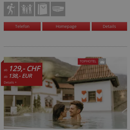
Telefon
Homepage
Details
TOPHOTEL
129,- CHF
ab
138,- EUR
ab
Details +