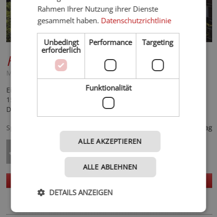
Rahmen Ihrer Nutzung ihrer Dienste
gesammelt haben.
Datenschutzrichtlinie
Unbedingt
Performance
Targeting
erforderlich
Hotel Panorama
***S
Meran und Umgebung - Partschins - Rabland
Funktionalität
Einladendes, familiär geführtes Hotel in sonniger Lage & nur
15 Minuten von Meran entfernt, mit Hallenbad, Sauna &
Dampfbad, Gartenlounge & hervorragender Küche.
68,- €
Spezialisiert auf
ab
pro Tag
ALLE AKZEPTIEREN
ALLE ABLEHNEN
Homepage
Details
DETAILS ANZEIGEN