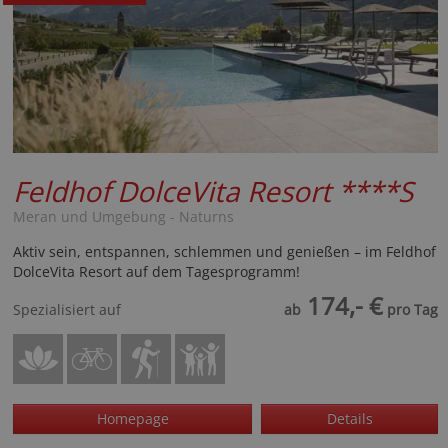
Feldhof DolceVita Resort
****S
Meran und Umgebung - Naturns
Aktiv sein, entspannen, schlemmen und genießen – im Feldhof
DolceVita Resort auf dem Tagesprogramm!
174,- €
Spezialisiert auf
ab
pro Tag
Homepage
Details