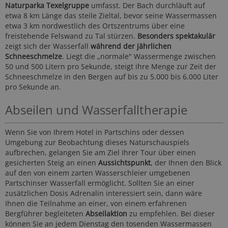
Naturparka Texelgruppe
umfasst. Der Bach durchläuft auf
etwa 8 km Länge das steile Zieltal, bevor seine Wassermassen
etwa 3 km nordwestlich des Ortszentrums über eine
freistehende Felswand zu Tal stürzen.
Besonders spektakulär
zeigt sich der Wasserfall
während der jährlichen
Schneeschmelze
. Liegt die „normale" Wassermenge zwischen
50 und 500 Litern pro Sekunde, steigt ihre Menge zur Zeit der
Schneeschmelze in den Bergen auf bis zu 5.000 bis 6.000 Liter
pro Sekunde an.
Abseilen und Wasserfalltherapie
Wenn Sie von Ihrem Hotel in Partschins oder dessen
Umgebung zur Beobachtung dieses Naturschauspiels
aufbrechen, gelangen Sie am Ziel Ihrer Tour über einen
gesicherten Steig an einen
Aussichtspunkt
, der Ihnen den Blick
auf den von einem zarten Wasserschleier umgebenen
Partschinser Wasserfall ermöglicht. Sollten Sie an einer
zusätzlichen Dosis Adrenalin interessiert sein, dann wäre
Ihnen die Teilnahme an einer, von einem erfahrenen
Bergführer begleiteten
Abseilaktion
zu empfehlen. Bei dieser
können Sie an jedem Dienstag den tosenden Wassermassen