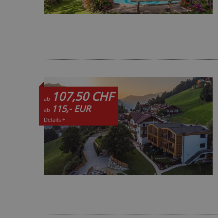
107,50 CHF
ab
115,- EUR
ab
Details +