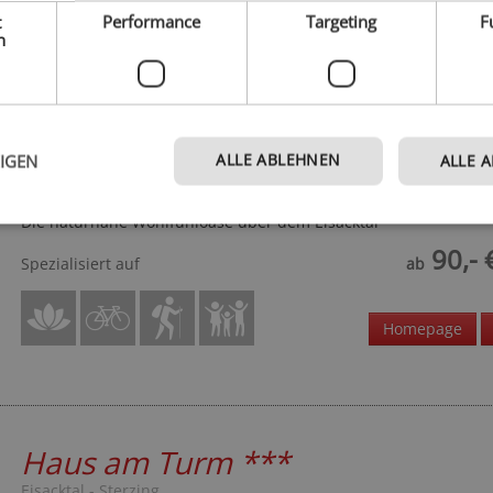
t
Performance
Targeting
F
Homepage
h
Hotel Torgglerhof
***S
ALLE ABLEHNEN
EIGEN
ALLE 
Eisacktal - Brixen
Die naturnahe Wohlfühloase über dem Eisacktal
90,- 
Spezialisiert auf
ab
Homepage
Haus am Turm
***
Eisacktal - Sterzing