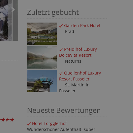
Zuletzt gebucht
Garden Park Hotel
Prad
Preidlhof Luxury
DolceVita Resort
Naturns
Quellenhof Luxury
Resort Passeier
St. Martin in
Passeier
Neueste Bewertungen
***
Hotel Torgglerhof