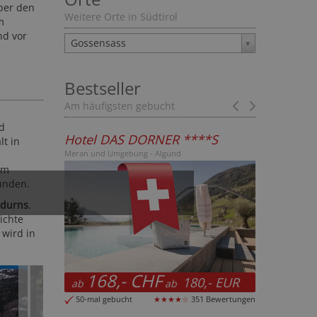
ber den
Weitere Orte in Südtirol
m
nd vor
Gossensass
Bestseller
Am häufigsten gebucht
Prev
Next
d
AS DORNER ****S
Hotel Sand ****S
lt in
gebung - Algund
Vinschgau - Kastelbell - Tschars
em
unden.
adurns
.
ichte
 wird in
,- CHF
130,50 CHF
180,- EUR
140,-
ab
ab
ab
EUR
ucht
★★★★☆
351 Bewertungen
31-mal gebucht
★★★★☆
215 Bewertu