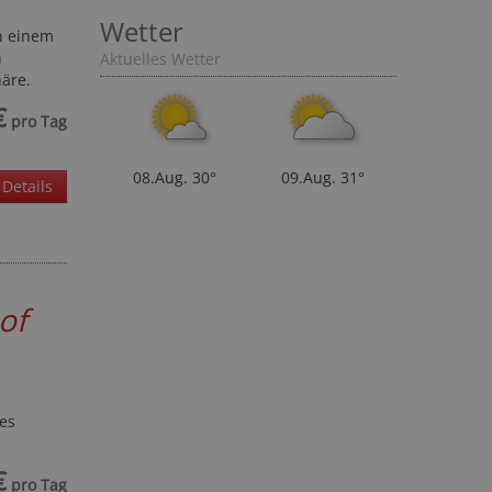
in einem
Wetter
n
Aktuelles Wetter
äre.
€
pro Tag
Details
08.Aug.
30°
09.Aug.
31°
of
es
€
pro Tag