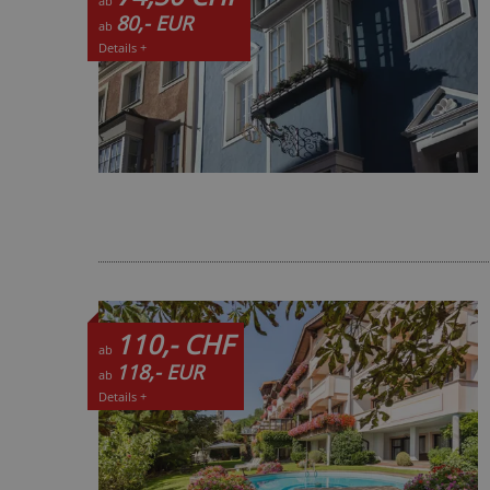
ab
80,- EUR
ab
Details +
110,- CHF
ab
118,- EUR
ab
Details +