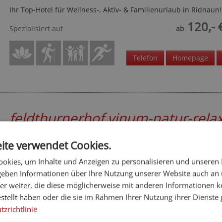
Ihr Top-Hotel für Wellness-, Aktiv- & Familienurlaub in Ridnaun!
120,- 
Spezialisiert auf
ab
Telefon
Homepage
feldthurnerhof vinum-natur-rela
****
ite verwendet Cookies.
Eisacktal - Feldthurns
okies, um Inhalte und Anzeigen zu personalisieren und unseren
In Ihrem Urlaub im feldthurnerhof wird Erholung großgeschrie
 geben Informationen über Ihre Nutzung unserer Website auch an
Tanken Sie neue Energie in unserem Wellnessbereich und finde
Ruhe in sich selbst.
er weiter, die diese möglicherweise mit anderen Informationen k
estellt haben oder die sie im Rahmen Ihrer Nutzung ihrer Dienst
101,- 
Spezialisiert auf
ab
zrichtlinie