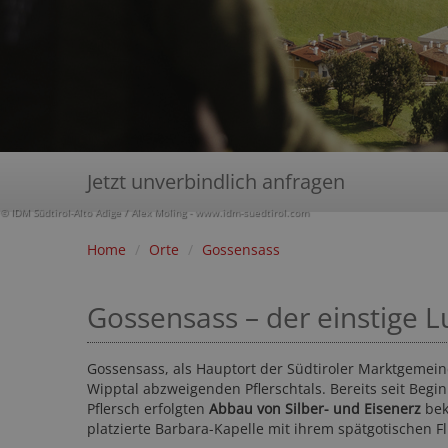
Jetzt unverbindlich anfragen
© IDM Südtirol-Alto Adige / Alex Moling - www.idm-suedtirol.com
Home
/
Orte
/
Gossensass
Gossensass – der einstige 
Gossensass, als Hauptort der Südtiroler Marktgemei
Wipptal abzweigenden Pflerschtals. Bereits seit Begi
Pflersch erfolgten
Abbau von Silber- und Eisenerz
bek
platzierte Barbara-Kapelle mit ihrem spätgotischen Fl