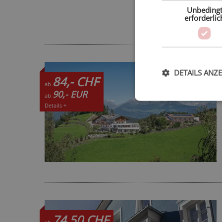
Unbeding
erforderlic
DETAILS ANZ
84,- CHF
ab
90,- EUR
ab
Details +
74,50 CHF