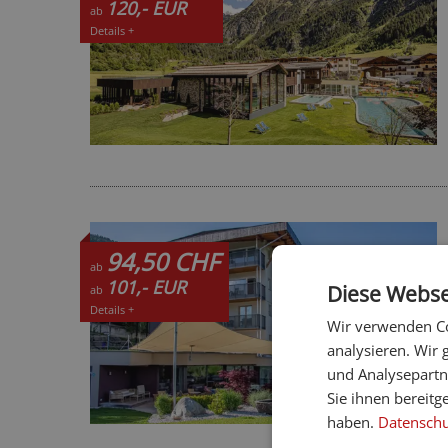
120,- EUR
ab
Details +
94,50 CHF
ab
101,- EUR
Diese Webse
ab
Details +
Wir verwenden Co
analysieren. Wir
und Analysepartn
Sie ihnen bereitg
haben.
Datenschut