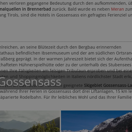
ischen verloren gegangene Bedeutung durch den aufkommenden, ü
malquellen in Brennerbad
zurück. Bald wurde es neben
Meran
zu
ung Tirols, sind die Hotels in Gossensass ein gefragtes Ferienziel u
hlreichen, an seine Blütezeit durch den Bergbau erinnernden
Rathaus befindlichen Ibsenmuseum und der am südlichen Ortsran
esort
Hotel Bella Vista ****
Hotel D
ßberg geprägt. In der warmen Jahreszeit bietet sich der Aufentha
Vinschgau - Stilfs
Meran und Um
hafteten Hühnerspielhütte oder zu der unterhalb des Stubensees
rd in Passeier
nen Ihre Fähigkeiten am felsigen Tribulaun erproben und bei ein
 Gossensass
ten und Shoppingmöglichkeiten in Italiens nördlichster Stadt erk
rzeit an das ideal für Familien geeignete
Skigebiet Gossensass-L
während Ihrer Ferien in Gossensass dort drei Liftanlagen, 15 km le
parierte Rodelbahn. Für Ihr leibliches Wohl und das Ihrer Familie
118,50 CHF
168
127,-
ab
ab
ab
EUR
131,-
b
50-mal geb
3-mal gebucht
★★★★☆
623 Bewertungen