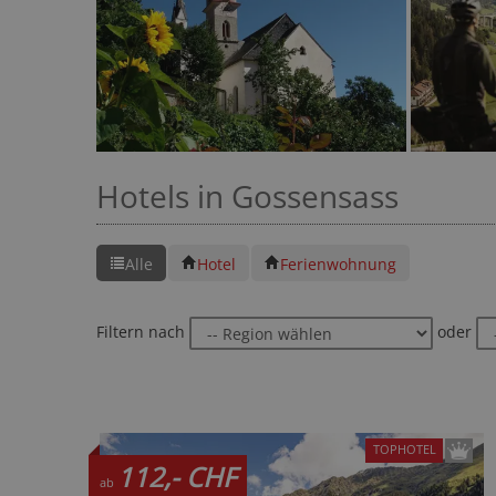
22-mal gebucht
★★★★☆
Hotels in Gossensass
Alle
Hotel
Ferienwohnung
Filtern nach
oder
TOPHOTEL
112,- CHF
ab