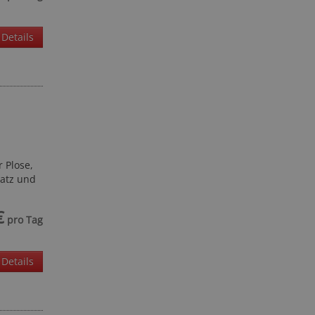
Details
 Plose,
latz und
€
pro Tag
Details