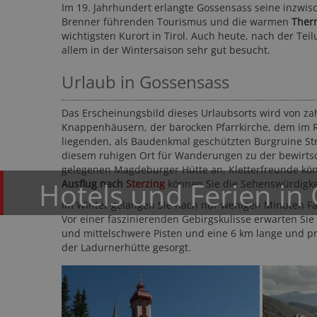
Im 19. Jahrhundert erlangte Gossensass seine inzw
Brenner führenden Tourismus und die warmen
Ther
wichtigsten Kurort in Tirol. Auch heute, nach der Teil
allem in der Wintersaison sehr gut besucht.
Urlaub in Gossensass
Das Erscheinungsbild dieses Urlaubsorts wird von za
Knappenhäusern, der barocken Pfarrkirche, dem im 
Wiesenhof Garden R
liegenden, als Baudenkmal geschützten Burgruine Stra
****S
diesem ruhigen Ort für Wanderungen zu der bewirtsc
Meran und Umgebung - St. Leonha
gelegenen Magdeburger Hütte an, Kletterfreunde kön
Hotels und Ferien in
Ausflug nach
Sterzing
können Sie die Sehenswürdigkei
Im Winter gelangen Sie nach nur wenigen Minuten Fah
Vor einer faszinierenden Gebirgskulisse erwarten Sie 
und mittelschwere Pisten und eine 6 km lange und prä
der Ladurnerhütte gesorgt.
122,50 CHF
ab
a
EUR