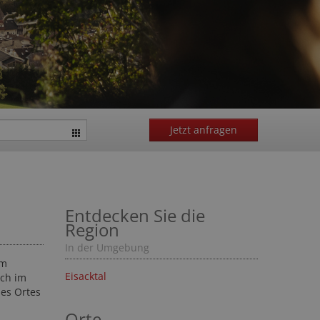
Jetzt anfragen
Entdecken Sie die
Region
In der Umgebung
om
Eisacktal
rch im
des Ortes
Orte