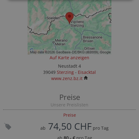
Auf Karte anzeigen
Neustadt 4
39049
Sterzing
-
Eisacktal
www.zenz.bz.it
Preise
Unsere Preislisten
Preise
74,50 CHF
ab
pro Tag
ab
80,- €
pro Tag