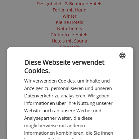
Designhotels & Boutique Hotels
Ferien mit Hund
Winter
Kleine Hotels
Naturhotels
Glutenfreie Hotels
Hotels mit Sauna
Biohotels
Sommer
Herbst
Diese Webseite verwendet
Silver Society
Cookies.
Stadthotels
ENGLISH
Urlaub ab 90€
Wir verwenden Cookies, um Inhalte und
GERMAN
Anzeigen zu personalisieren und unseren
Datenverkehr zu analysieren. Wir geben
Informationen über Ihre Nutzung unserer
Website auch an unsere Werbe- und
Analysepartner weiter, die diese
möglicherweise mit anderen
Informationen kombinieren, die Sie ihnen