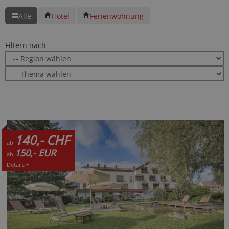
Alle
Hotel
Ferienwohnung
Filtern nach
140,- CHF
ab
150,- EUR
ab
Details +