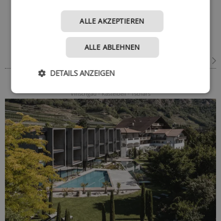
Prags
Sexten
ALLE AKZEPTIEREN
Bestseller
ALLE ABLEHNEN
Am häufigsten gebucht
Pr
DETAILS ANZEIGEN
Hotel Sand ****S
Vinschgau - Kastelbell - Tschars