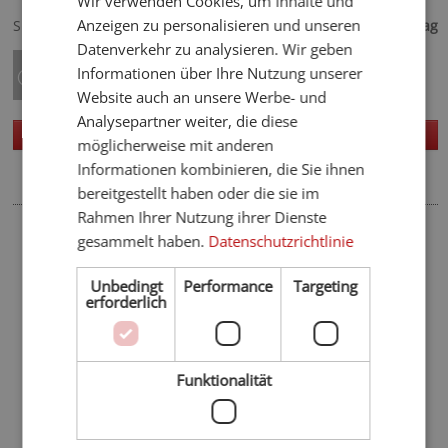
Wir verwenden Cookies, um Inhalte und
GERMAN
50,- €
Anzeigen zu personalisieren und unseren
Spezialisiert auf
ab
pro Tag
Datenverkehr zu analysieren. Wir geben
Informationen über Ihre Nutzung unserer
Website auch an unsere Werbe- und
Analysepartner weiter, die diese
Homepage
Details
möglicherweise mit anderen
Informationen kombinieren, die Sie ihnen
bereitgestellt haben oder die sie im
Rahmen Ihrer Nutzung ihrer Dienste
Das könnte Sie auch interessieren
gesammelt haben.
Datenschutzrichtlinie
Winter
Hotels an der Piste
Unbedingt
Performance
Targeting
Skihotels
erforderlich
Orte in der Umgebung
Funktionalität
Dolomiten
Innichen
Toblach
Niederdorf