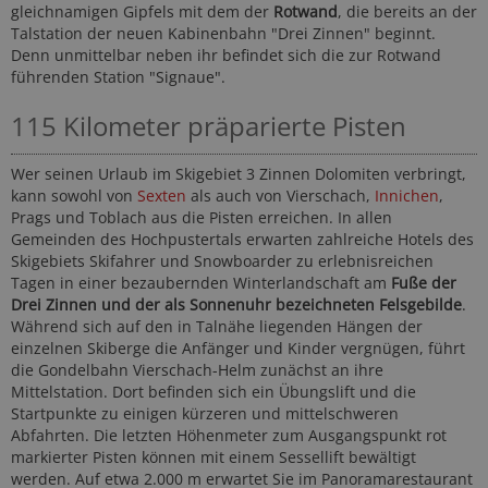
gleichnamigen Gipfels mit dem der
Rotwand
, die bereits an der
Talstation der neuen Kabinenbahn "Drei Zinnen" beginnt.
Denn unmittelbar neben ihr befindet sich die zur Rotwand
führenden Station "Signaue".
115 Kilometer präparierte Pisten
Wer seinen Urlaub im Skigebiet 3 Zinnen Dolomiten verbringt,
kann sowohl von
Sexten
als auch von Vierschach,
Innichen
,
Prags und Toblach aus die Pisten erreichen. In allen
Gemeinden des Hochpustertals erwarten zahlreiche Hotels des
Skigebiets Skifahrer und Snowboarder zu erlebnisreichen
Tagen in einer bezaubernden Winterlandschaft am
Fuße der
Drei Zinnen und der als Sonnenuhr bezeichneten Felsgebilde
.
Während sich auf den in Talnähe liegenden Hängen der
einzelnen Skiberge die Anfänger und Kinder vergnügen, führt
die Gondelbahn Vierschach-Helm zunächst an ihre
Mittelstation. Dort befinden sich ein Übungslift und die
Startpunkte zu einigen kürzeren und mittelschweren
Abfahrten. Die letzten Höhenmeter zum Ausgangspunkt rot
markierter Pisten können mit einem Sessellift bewältigt
werden. Auf etwa 2.000 m erwartet Sie im Panoramarestaurant