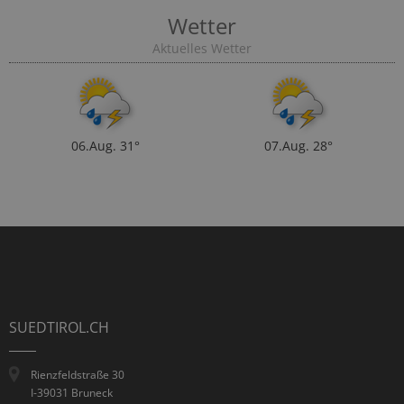
Wetter
Aktuelles Wetter
06.Aug.
31°
07.Aug.
28°
SUEDTIROL.CH
Rienzfeldstraße 30
I-39031 Bruneck