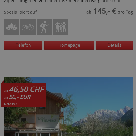
Alpen, umgeben von einer faszinierenden Berglandschaft.
145,- €
Spezialisiert auf
ab
pro Tag
Telefon
Homepage
Details
46,50 CHF
ab
50,- EUR
ab
Details +