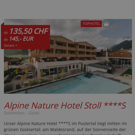
TOPHOTEL
135,50 CHF
ab
145,- EUR
ab
Details +
Alpine Nature Hotel Stoll
****S
Dolomiten - Gsies
Unser Alpine Nature Hotel ****S im Pustertal liegt mitten im
grünen Gsiesertal: am Waldesrand, auf der Sonnenseite der