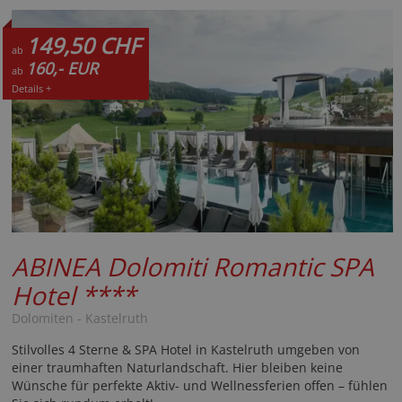
149,50 CHF
ab
160,- EUR
ab
Details +
ABINEA Dolomiti Romantic SPA
Hotel
****
Dolomiten - Kastelruth
Stilvolles 4 Sterne & SPA Hotel in Kastelruth umgeben von
einer traumhaften Naturlandschaft. Hier bleiben keine
Wünsche für perfekte Aktiv- und Wellnessferien offen – fühlen