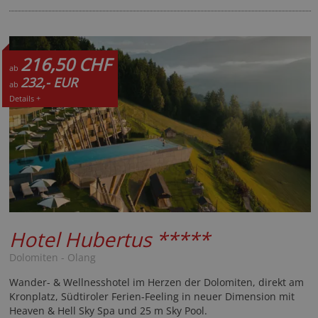
216,50 CHF
ab
232,- EUR
ab
Details +
Hotel Hubertus
*****
Dolomiten - Olang
Wander- & Wellnesshotel im Herzen der Dolomiten, direkt am
Kronplatz, Südtiroler Ferien-Feeling in neuer Dimension mit
Heaven & Hell Sky Spa und 25 m Sky Pool.