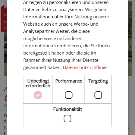
Anzeigen zu personalisieren und unseren
Datenverkehr zu analysieren. Wir geben
112,- CHF
ab
Informationen über Ihre Nutzung unserer
120,- EUR
ab
Website auch an unsere Werbe- und
Details +
Analysepartner weiter, die diese
möglicherweise mit anderen
Informationen kombinieren, die Sie ihnen
bereitgestellt haben oder die sie im
Rahmen Ihrer Nutzung ihrer Dienste
gesammelt haben.
Datenschutzrichtlinie
Unbedingt
Performance
Targeting
Aqua Bad Cortina - bioHotel &
erforderlich
thermal baths
***S
Dolomiten - St. Vigil - Kronplatz
Funktionalität
Für uns bedeutet “Wellness” Wohlgefühl in elementarer
Zufriedenheit suchen und Glück in der Einfachheit der Dinge
finden. Zu diesem Wohlgefühl tragen meist einfache Faktoren
bei.