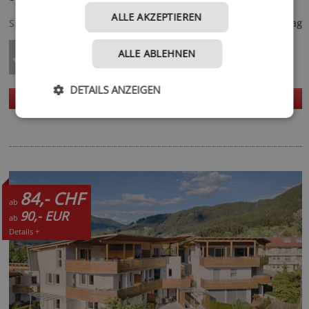
120,- €
ALLE AKZEPTIEREN
Spezialisiert auf
ab
pro Tag
ALLE ABLEHNEN
DETAILS ANZEIGEN
Homepage
Details
84,- CHF
ab
90,- EUR
ab
Details +