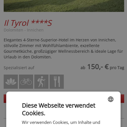
Il Tyrol
****S
Dolomiten - Innichen
Elegantes 4-Sterne-Superior-Hotel im Herzen von Innichen,
stilvolle Zimmer mit Wohlfühlambiente, exzellente
Gourmetküche, großzügiger Wellnessbereich & ideale Lage für
Urlaub in den Dolomiten.
150,- €
Spezialisiert auf
ab
pro Tag
Homepage
Details
Diese Webseite verwendet
Cookies.
ENGLISH
Wir verwenden Cookies, um Inhalte und
GERMAN