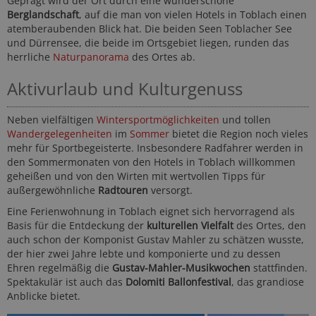
Geprägt wird der Ort durch eine wunderschöne
Berglandschaft
, auf die man von vielen Hotels in Toblach einen
atemberaubenden Blick hat. Die beiden Seen Toblacher See
und Dürrensee, die beide im Ortsgebiet liegen, runden das
herrliche
Naturpanorama
des Ortes ab.
Aktivurlaub und Kulturgenuss
Neben vielfältigen
Wintersportmöglichkeiten
und tollen
Wandergelegenheiten
im
Sommer
bietet die Region noch vieles
mehr für Sportbegeisterte. Insbesondere Radfahrer werden in
den Sommermonaten von den Hotels in Toblach willkommen
geheißen und von den Wirten mit wertvollen Tipps für
außergewöhnliche
Radtouren
versorgt.
Eine Ferienwohnung in Toblach eignet sich hervorragend als
Basis für die Entdeckung der
kulturellen Vielfalt
des Ortes, den
auch schon der Komponist Gustav Mahler zu schätzen wusste,
der hier zwei Jahre lebte und komponierte und zu dessen
Ehren regelmäßig die
Gustav-Mahler-Musikwochen
stattfinden.
Spektakulär ist auch das
Dolomiti Ballonfestival
, das grandiose
Anblicke bietet.