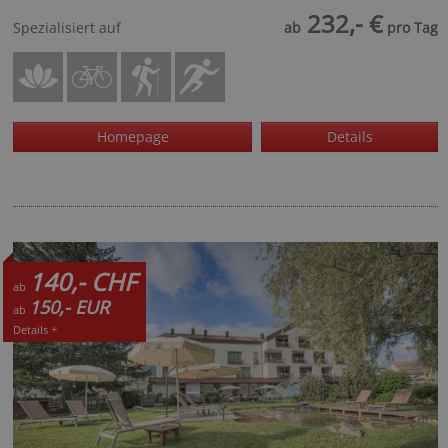
232,- €
Spezialisiert auf
ab
pro Tag
Homepage
Details
140,- CHF
ab
150,- EUR
ab
Details +