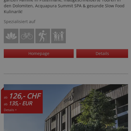
den Dolomiten, Acquapura Summit SPA & gesunde Slow Food
Kulinarik!
Spezialisiert auf
Homepage
Details
126,- CHF
ab
135,- EUR
ab
Details +