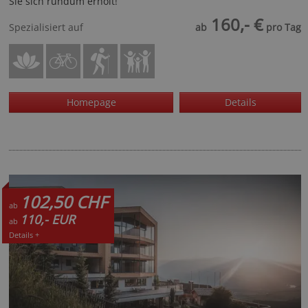
Sie sich rundum erholt!
160,- €
Spezialisiert auf
ab
pro Tag
Homepage
Details
102,50 CHF
ab
110,- EUR
ab
Details +