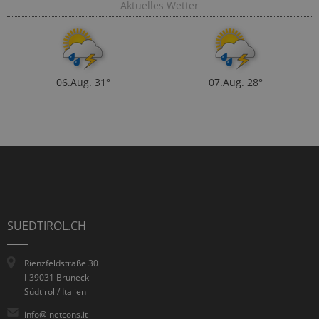
Aktuelles Wetter
06.Aug.
31°
07.Aug.
28°
SUEDTIROL.CH
Rienzfeldstraße 30
I-39031 Bruneck
Südtirol / Italien
info@inetcons.it