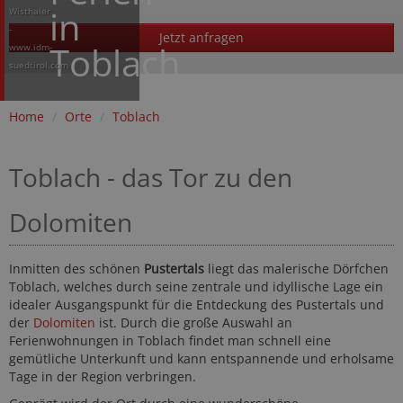
in
Wisthaler
-
Jetzt anfragen
Toblach
www.idm-
suedtirol.com
Home
/
Orte
/
Toblach
Toblach - das Tor zu den
Dolomiten
Inmitten des schönen
Pustertals
liegt das malerische Dörfchen
Toblach, welches durch seine zentrale und idyllische Lage ein
idealer Ausgangspunkt für die Entdeckung des Pustertals und
der
Dolomiten
ist. Durch die große Auswahl an
Ferienwohnungen in Toblach findet man schnell eine
gemütliche Unterkunft und kann entspannende und erholsame
Tage in der Region verbringen.