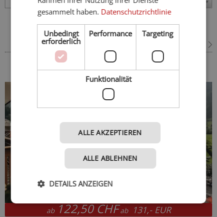
Ratschings
gesammelt haben.
Datenschutzrichtlinie
Bestseller
Unbedingt
Performance
Targeting
erforderlich
Am häufigsten gebucht
Pr
Wiesenhof Garden Resort ****S
Meran und Umgebung - St. Leonhard in Passeier
Funktionalität
ALLE AKZEPTIEREN
ALLE ABLEHNEN
DETAILS ANZEIGEN
122,50 CHF
131,- EUR
ab
ab