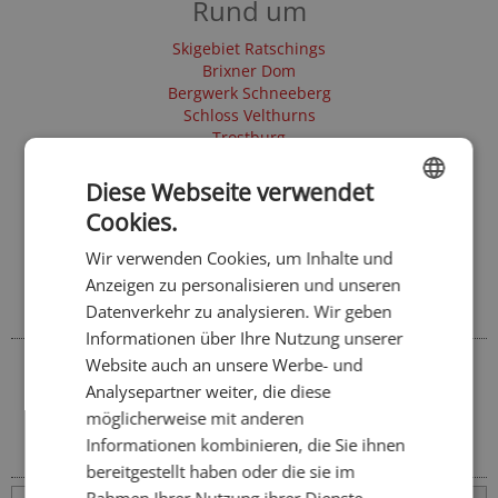
Rund um
Skigebiet Ratschings
Brixner Dom
Bergwerk Schneeberg
Schloss Velthurns
Trostburg
Zwölferturm Sterzing
Kloster Neustift
Diese Webseite verwendet
Hofburg Brixen
Cookies.
Burg Reifenstein
ENGLISH
Wir verwenden Cookies, um Inhalte und
GERMAN
Anzeigen zu personalisieren und unseren
Entdecken Sie die Region
Datenverkehr zu analysieren. Wir geben
In der Umgebung
Informationen über Ihre Nutzung unserer
Website auch an unsere Werbe- und
Eisacktal
Analysepartner weiter, die diese
möglicherweise mit anderen
Orte
Informationen kombinieren, die Sie ihnen
Weitere Orte in Südtirol
bereitgestellt haben oder die sie im
Rahmen Ihrer Nutzung ihrer Dienste