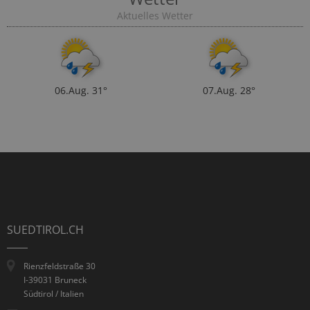
Aktuelles Wetter
06.Aug.
31°
07.Aug.
28°
SUEDTIROL.CH
Rienzfeldstraße 30
I-39031 Bruneck
Südtirol / Italien