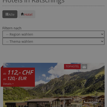
Alle
Hotel
Filtern nach
TOPHOTEL
112,- CHF
ab
120,- EUR
ab
Details +