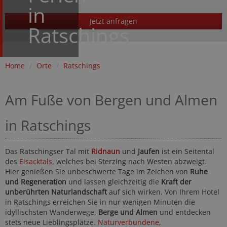
in
Jetzt anfragen
Ratschings
Home
/
Orte
/
Ratschings
Am Fuße von Bergen und Almen
in Ratschings
Das Ratschingser Tal mit
Ridnaun
und
Jaufen
ist ein Seitental
des
Eisacktals
, welches bei Sterzing nach Westen abzweigt.
Hier genießen Sie unbeschwerte Tage im Zeichen von
Ruhe
und Regeneration
und lassen gleichzeitig die
Kraft der
unberührten Naturlandschaft
auf sich wirken. Von Ihrem Hotel
in Ratschings erreichen Sie in nur wenigen Minuten die
idyllischsten Wanderwege,
Berge und Almen
und entdecken
stets neue Lieblingsplätze.
Naturverbundene
,