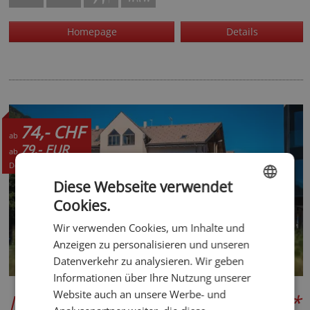
Homepage
Details
74,- CHF
ab
79,- EUR
ab
Details +
Diese Webseite verwendet
Cookies.
ENGLISH
Wir verwenden Cookies, um Inhalte und
GERMAN
Anzeigen zu personalisieren und unseren
Datenverkehr zu analysieren. Wir geben
Informationen über Ihre Nutzung unserer
Website auch an unsere Werbe- und
Mountain Living Apartments
***