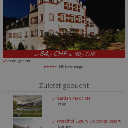
84,- CHF
90,- EUR
ab
ab
89-mal gebucht
★★★★☆
565 Bewertungen
Zuletzt gebucht
Garden Park Hotel
Prad
Preidlhof Luxury DolceVita Resort
Naturns