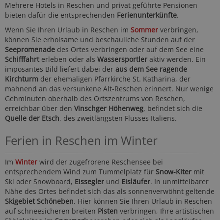
Mehrere Hotels in Reschen und privat geführte Pensionen
bieten dafür die entsprechenden
Ferienunterkünfte
.
Wenn Sie Ihren Urlaub in Reschen im
Sommer
verbringen,
können Sie erholsame und beschauliche Stunden auf der
Seepromenade
des Ortes verbringen oder auf dem See eine
Schifffahrt
erleben oder als
Wassersportler
aktiv werden. Ein
imposantes Bild liefert dabei der
aus dem See ragende
Kirchturm
der ehemaligen Pfarrkirche St. Katharina, der
mahnend an das versunkene Alt-Reschen erinnert. Nur wenige
Gehminuten oberhalb des Ortszentrums von Reschen,
erreichbar über den
Vinschger Höhenweg
, befindet sich die
Quelle der Etsch
, des zweitlängsten Flusses Italiens.
Ferien in Reschen im Winter
Im
Winter
wird der zugefrorene Reschensee bei
entsprechendem Wind zum Tummelplatz für
Snow-Kiter
mit
Ski oder Snowboard,
Eissegler
und
Eisläufer
. In unmittelbarer
Nähe des Ortes befindet sich das als sonnenverwöhnt geltende
Skigebiet Schöneben
. Hier können Sie Ihren Urlaub in Reschen
auf schneesicheren breiten
Pisten
verbringen, Ihre artistischen