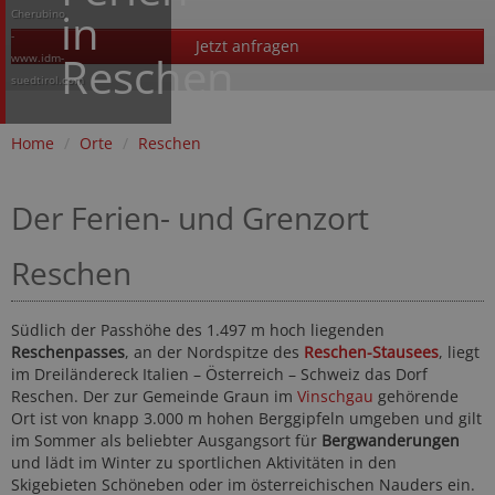
in
Cherubino
-
Jetzt anfragen
Reschen
www.idm-
suedtirol.com
Home
/
Orte
/
Reschen
Der Ferien- und Grenzort
Reschen
Südlich der Passhöhe des 1.497 m hoch liegenden
Reschenpasses
, an der Nordspitze des
Reschen-Stausees
, liegt
im Dreiländereck Italien – Österreich – Schweiz das Dorf
Reschen. Der zur Gemeinde Graun im
Vinschgau
gehörende
Ort ist von knapp 3.000 m hohen Berggipfeln umgeben und gilt
im Sommer als beliebter Ausgangsort für
Bergwanderungen
und lädt im Winter zu sportlichen Aktivitäten in den
Skigebieten Schöneben oder im österreichischen Nauders ein.