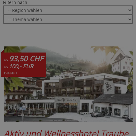
Filtern nach
93,50 CHF
ab
100,- EUR
ab
Details +
Aktiv und Wellnesshotel Traube