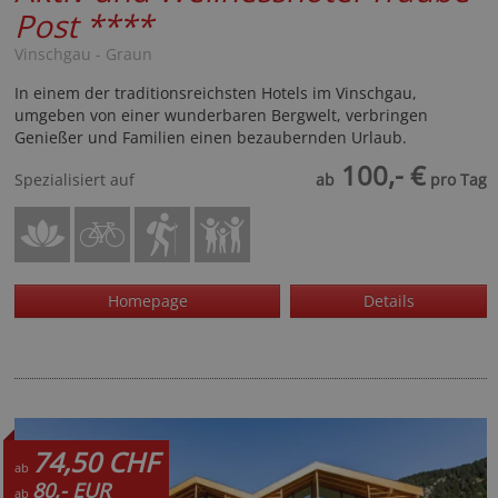
Post
****
Vinschgau - Graun
In einem der traditionsreichsten Hotels im Vinschgau,
umgeben von einer wunderbaren Bergwelt, verbringen
Genießer und Familien einen bezaubernden Urlaub.
100,- €
Spezialisiert auf
ab
pro Tag
Homepage
Details
74,50 CHF
ab
80,- EUR
ab