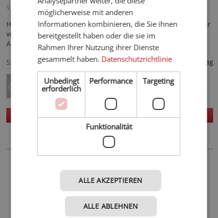
Analysepartner weiter, die diese
Vinschgau - St. Valentin auf der Haide
möglicherweise mit anderen
Informationen kombinieren, die Sie ihnen
Hier trifft herzliche Gastlichkeit auf gediegenes Ambiente, hier
verbindet sich ein persönlicher Service mit großzügigen
bereitgestellt haben oder die sie im
Angeboten für Outdoorfans!
Rahmen Ihrer Nutzung ihrer Dienste
79,- €
gesammelt haben.
Datenschutzrichtlinie
Spezialisiert auf
ab
pro Tag
Unbedingt
Performance
Targeting
erforderlich
Homepage
Details
Funktionalität
Rund um
Reschensee
ALLE AKZEPTIEREN
Via Claudia Augusta
Nationalpark Stilfser Joch
ALLE ABLEHNEN