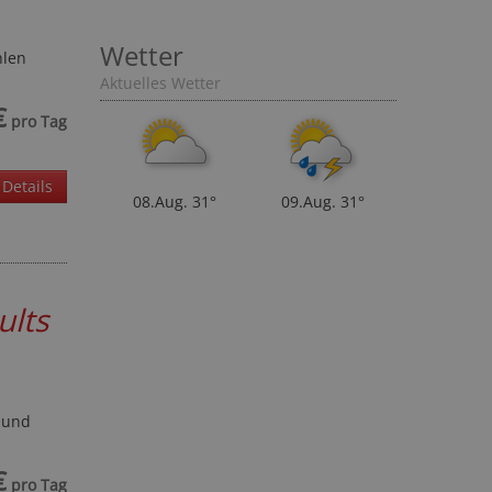
Wetter
hlen
Aktuelles Wetter
€
pro Tag
Details
08.Aug.
31°
09.Aug.
31°
ults
 und
€
pro Tag