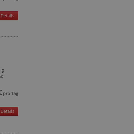
Details
ig
nd
€
pro Tag
Details