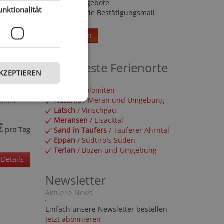
Sonderangebote
unktionalität
Umgehende Bestätigungsmail
Weiterlesen
l
Beliebteste Ferienorte
AKZEPTIEREN
Olang
/ Dolomiten
Naturns
/ Meran und Umgebung
allen
Latsch
/ Vinschgau
Meransen
/ Eisacktal
€
pro Tag
Sand in Taufers
/ Tauferer Ahrntal
Eppan
/ Südtirols Süden
Terlan
/ Bozen und Umgebung
Details
Newsletter
Aktuelle News
Einfach unsere Newsletter bestellen
Jetzt abonnieren