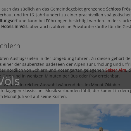
her auch das südlich an das Gemeindegebiet grenzende
Schloss Prös
rbaut und im 16. Jahrhundert zu einer prachtvollen spätgotische
ltungsort
und kann bei Führungen besichtigt werden. In der stark
e
Hotels in Völs,
aber auch zahlreiche Privatunterkünfte für die Ges
Schlern
**S
Hotel DAS DORNER ****S
Hotel San
ebten Ausflugszielen in der Umgebung führen. Zu diesen gehört de
Meran und Umgebung - Algund
Vinschgau - Kast
als einer der saubersten Badeseen der Alpen zur Erholung und Erfr
 der nördlich von Schlern und Rosengarten gelegenen
Seiser Alm
, 
Völs
e Orte sind in wenigen Minuten per Bus oder Pkw erreichbar.
Völs werden in reicher Auswahl während des im Monat Oktober
ch dagegen klassischer Musik verbunden fühlt, der kommt in dem j
m Monat Juli voll auf seine Kosten.
130,
7,- EUR
ab
168,- CHF
EUR
180,- EUR
ab
ab
06 Bewertungen
31-mal gebu
50-mal gebucht
★★★★☆
351 Bewertungen