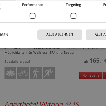
t
Performance
Targeting
F
h
Alpenheim Charming & Spa Hote
****
ALLE ABLEHNEN
EIGEN
ALLE 
Dolomiten - St. Ulrich Gröden
4-Sterne-Hotel in Gröden, mit Schwimmbad, ein Aktiv-Hotel mit 
Möglichkeiten für Wellness, SPA und Beauty.
165,- 
Spezialisiert auf
ab
Homepage
Aparthotel Viktoria
***S