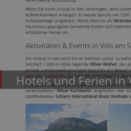
sehenswerte Ausstattung.
Wenn Sie Ihren Urlaub in Völs verbringen, wird sic
Aufmerksamkeit erlangen. Es wurde bereits um 1200 e
Schlossanlage umgebaut. Heute dient es als
Veransta
Tourismus geprägtem Gemeinde bieten sich mehrer
erholsamer Ferien an.
Aktivitäten & Events in Völs am 
Garden Park Hotel **
Ein Urlaub in Völs wird Sie im Sommer sicher zu beli
Vinschgau - Prad
reichlich 1.000 m Höhe liegende
Völser Weiher
, der 
einlädt. Lohnenswert erscheint ebenfalls ein Besuch
Hotels und Ferien in 
Seis
oder
Kastelruth
aus bequem erreichbar ist. Beid
Kulinarische Spezialitäten während Ihrer Ferien in 
veranstalteten "
Völser Kuchkastls
" angeboten. Wer si
stattfindenden
Schlern International Music Festivals
i
109,- CHF
11
ab
ab
60-mal gebucht
★★★★☆
5