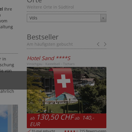
Weitere Orte in Südtirol
el
Ihre
n
Völs
 vom
taltung
Bestseller
Am häufigsten gebucht
Prev
Next
d ****S
Hotel Bella Vista ****
r in
elbell - Tschars
Vinschgau - Stilfs
ischung
die von
ährlich
50 CHF
118,50 CHF
140,-
127,-
ab
ab
ab
EUR
cht
★★★★☆
215 Bewertungen
3-mal gebucht
★★★★☆
623 Bewertun