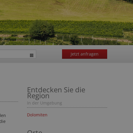
Jetzt anfragen
Entdecken Sie die
Region
In der Umgebung
Dolomiten
den
die
e
Orte