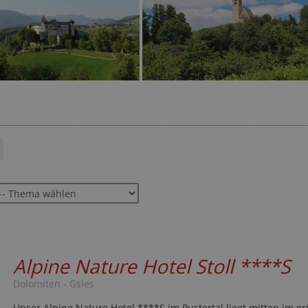
Alpine Nature Hotel Stoll
****S
Dolomiten - Gsies
Unser Alpine Nature Hotel ****S im Pustertal liegt mitten im g