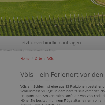
Jetzt unverbindlich anfragen
© Internet Consulting - www.internet-consulting.it
Home
/
Orte
/
Völs
Völs – ein Ferienort vor de
Völs am Schlern ist eine aus 13 Fraktionen bestehen
Schlernmassivs liegt. In dem bereits seit vorchristlic
Hauptort dar. Am zentralen Dorfplatz von Völs reckt 
Höhe. Sie besitzt mit ihrem Flügelaltar, einem roma