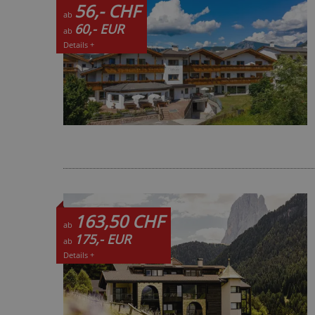
56,- CHF
ab
60,- EUR
ab
Details +
163,50 CHF
ab
175,- EUR
ab
Details +