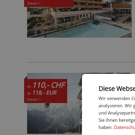
Details +
110,- CHF
ab
Diese Webse
118,- EUR
ab
Wir verwenden Co
Details +
analysieren. Wir
und Analysepartn
Sie ihnen bereitg
haben.
Datenschut