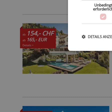
Unbeding
erforderlic
154,- CHF
ab
DETAILS ANZ
165,- EUR
ab
Details +