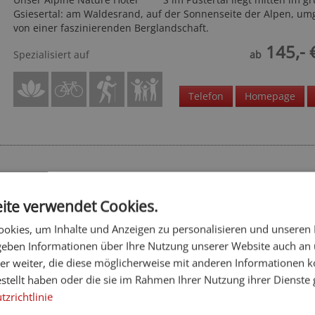
Gsiesertal: am Waldesrand, auf der Sonnenseite der Alpen, u
von einer faszinierenden Berglandschaft.
145,- 
Spezialisiert auf
ab
Telefon
Homepage
Hotel Kristall - Kronplatz-Resort
*
Dolomiten - Olang
ite verwendet Cookies.
Hotel direkt an der Piste des Kronplatzes mit Gourmetküche. Tol
okies, um Inhalte und Anzeigen zu personalisieren und unseren
Panoramablick über das Pustertal. Vielfältiges Outdoorprogram
 geben Informationen über Ihre Nutzung unserer Website auch an
118,- 
er weiter, die diese möglicherweise mit anderen Informationen k
Spezialisiert auf
ab
estellt haben oder die sie im Rahmen Ihrer Nutzung ihrer Dienst
zrichtlinie
Homepage