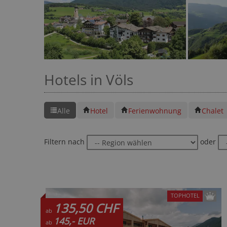
Hotels in Völs
Alle
Hotel
Ferienwohnung
Chalet
Filtern nach
oder
TOPHOTEL
135,50 CHF
ab
145,- EUR
ab