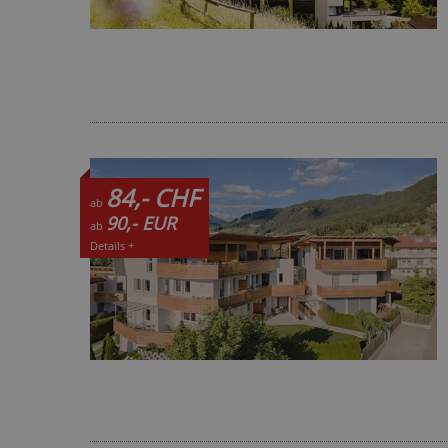
84,- CHF
ab
90,- EUR
ab
Details +