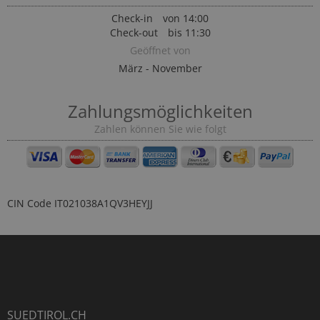
Check-in
von 14:00
Check-out
bis 11:30
Geöffnet von
März - November
Zahlungsmöglichkeiten
Zahlen können Sie wie folgt
CIN Code
IT021038A1QV3HEYJJ
SUEDTIROL.CH