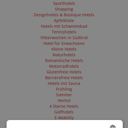
Sporthotels
Shopping
Designhotels & Boutique Hotels
Apfelblüte
Hotels mit Schwimmbad
Tennishotels
Flitterwochen in Südtirol
Hotel für Erwachsene
Kleine Hotels
Naturhotels
Romantische Hotels
Motorradhotels
Glutenfreie Hotels
Barrierefreie Hotels
Hotels mit Sauna
Frühling
Sommer
Herbst
4 Sterne Hotels
Golfhotels
E-Mobility
Tesla Ladestation