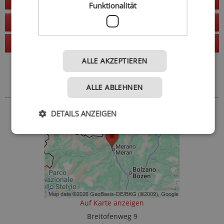
Jetzt anfragen
Funktionalität
zur Website
Anruf
ALLE AKZEPTIEREN
Adresse
ALLE ABLEHNEN
So finden Sie uns
DETAILS ANZEIGEN
Auf Karte anzeigen
Breitofenweg 9