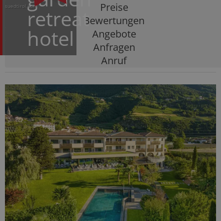
Preise
suedtirol.com
retreat
Bewertungen
hotel
Angebote
Anfragen
Anruf