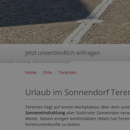
Jetzt unverbindlich anfragen
© Internet Consulting - www.internet-consulting.it
Home
/
Orte
/
Terenten
Urlaub im Sonnendorf Tere
Terenten liegt auf einem Hochplateau über dem unter
Sonneneinstrahlung
aller Südtiroler Gemeinden verw
Weiler. Neben einigen komfortablen Hotels hat Tere
Ferienunterkünfte zu bieten.