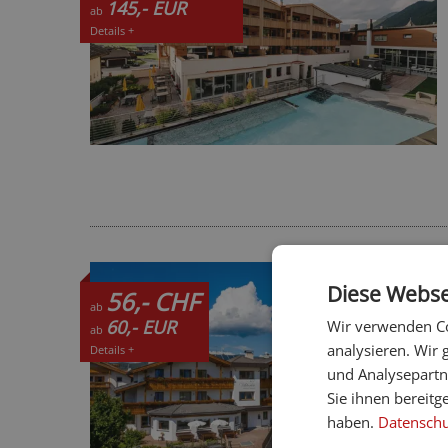
145,- EUR
ab
Details +
Diese Webse
56,- CHF
ab
60,- EUR
Wir verwenden Co
ab
analysieren. Wir
Details +
und Analysepartn
Sie ihnen bereitg
haben.
Datenschut