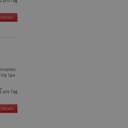
pro Tag
Details
ronplatz,
 Sky Spa
€
pro Tag
Details