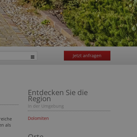
Jetzt anfragen
Entdecken Sie die
Region
In der Umgebung
Dolomiten
reiche
en als
Orte