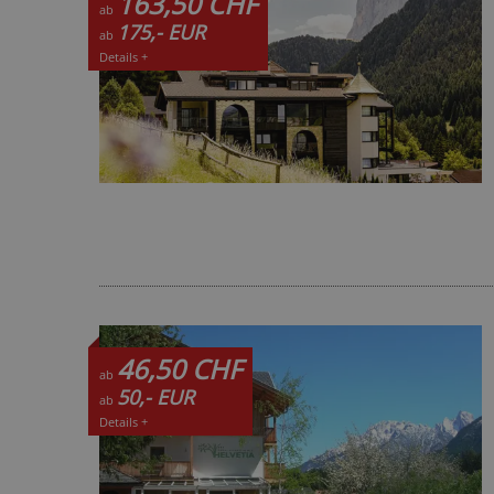
163,50 CHF
ab
175,- EUR
ab
Details +
46,50 CHF
ab
50,- EUR
ab
Details +