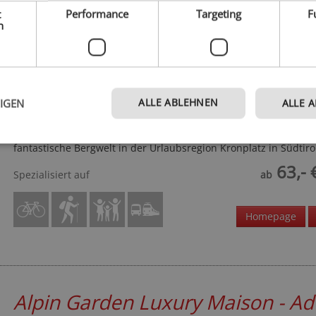
Homepage
t
Performance
Targeting
F
h
Berggasthof Häusler
ALLE ABLEHNEN
EIGEN
ALLE 
Dolomiten - St. Lorenzen
Erleben Sie Ihren Traumurlaub im Pustertal und entdecken Sie 
fantastische Bergwelt in der Urlaubsregion Kronplatz in Südtiro
63,- 
Spezialisiert auf
ab
Homepage
Alpin Garden Luxury Maison - Ad