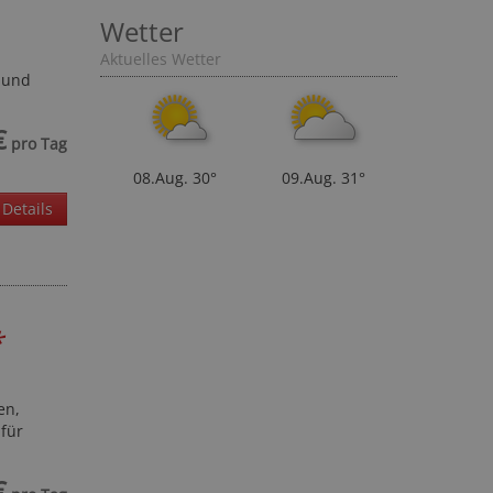
Wetter
 und
Aktuelles Wetter
€
pro Tag
08.Aug.
30°
09.Aug.
31°
Details
*
en,
 für
€