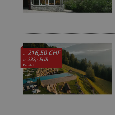
216,50 CHF
ab
232,- EUR
ab
Details +