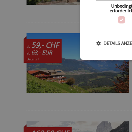
Unbeding
erforderlic
59,- CHF
DETAILS ANZ
ab
63,- EUR
ab
Details +