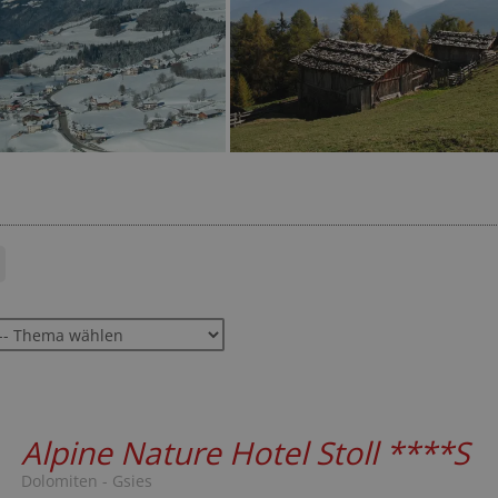
EUR
22-mal gebucht
★★★★☆
797 Bewertungen
Alpine Nature Hotel Stoll
****S
Dolomiten - Gsies