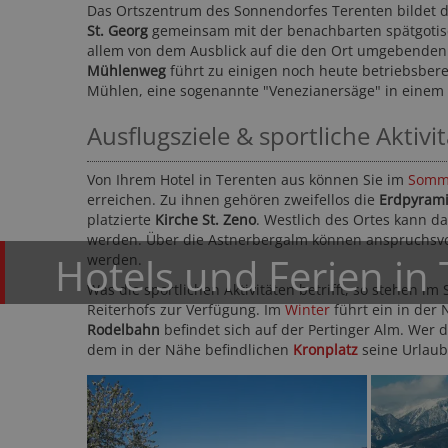
Das Ortszentrum des Sonnendorfes Terenten bildet 
St. Georg
gemeinsam mit der benachbarten spätgotisch
allem von dem Ausblick auf die den Ort umgebende
Mühlenweg
führt zu einigen noch heute betriebsber
Mühlen, eine sogenannte "Venezianersäge" in einem
Ausflugsziele & sportliche Aktivi
Von Ihrem Hotel in Terenten aus können Sie im
Somm
Garden Park Hotel ****S
erreichen. Zu ihnen gehören zweifellos die
Erdpyram
Vinschgau - Prad
platzierte
Kirche St. Zeno
. Westlich des Ortes kann d
werden. Über die Astnerbergalm können anspruchsvol
Hotels und Ferien in
werden.
Was die sportlichen Aktivitäten betrifft, so stehen i
Reiterhofs zur Verfügung. Im
Winter
führt ein in der
Rodelbahn
befindet sich auf der Pertinger Alm. Wer d
dem in der Nähe befindlichen
Kronplatz
seine Urlaub
109,- CHF
117,- E
ab
ab
60-mal gebucht
★★★★☆
506 Bewe