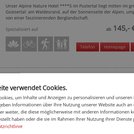
Unser Alpine Nature Hotel ****S im Pustertal liegt mitten im g
Gsiesertal: am Waldesrand, auf der Sonnenseite der Alpen, u
von einer faszinierenden Berglandschaft.
145,- 
Spezialisiert auf
ab
Telefon
Homepage
Aparthotel Viktoria
***S
ite verwendet Cookies.
Dolomiten - Kastelruth
okies, um Inhalte und Anzeigen zu personalisieren und unseren
Renoviertes Aparthotel mit Panoramablick: Ein Ort zum Wohlfü
 geben Informationen über Ihre Nutzung unserer Website auch an
mitten in den Dolomiten!
er weiter, die diese möglicherweise mit anderen Informationen k
60,- 
Spezialisiert auf
ab
estellt haben oder die sie im Rahmen Ihrer Nutzung ihrer Dienst
zrichtlinie