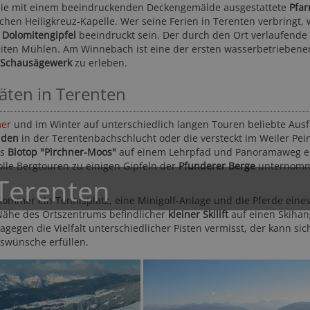
die mit einem beeindruckenden Deckengemälde ausgestattete
Pfar
en Heiligkreuz-Kapelle. Wer seine Ferien in Terenten verbringt, 
n
Dolomitengipfel
beeindruckt sein. Der durch den Ort verlaufende
eiten Mühlen. Am Winnebach ist eine der ersten wasserbetriebene
Schausägewerk
zu erleben.
täten in Terenten
er
und im Winter auf unterschiedlich langen Touren beliebte Ausf
Wiesenhof Garden Resort
Hotel DAS DOR
iden
in der Terentenbachschlucht oder die versteckt im Weiler Pei
****S
Meran und Umgebung - 
as
Biotop "Pirchner-Moos"
auf einem Lehrpfad und Panoramaweg e
Meran und Umgebung - St. Leonhard in Passeier
le Bergtouren zu einigen Gipfeln der
Pfunderer Berge
unternom
 Terenten
m Sommer ein Tennisplatz, eine Minigolf-Anlage und die Pferde eine
 Nähe des Ortszentrums befindlicher
kleiner Skilift
auf einen Skihan
agegen die Vielfalt unterschiedlicher Pisten vermisst, der kann sic
swünsche erfüllen.
168,- CH
UR
ab
rtungen
50-mal gebucht
122,50 CHF
131,-
ab
ab