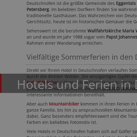
Deutschnofen ist die größte Gemeinde des
Eggentals
Petersberg
. Im belebten Dorfkern finden Sie während
traditionelle Gasthäuser. Das Wahrzeichen von Deuts
Gerichtssitz, heute ist im historischen Gemäuer die
Sehenswert ist die berühmte
Wallfahrtskirche Maria
an und wurde im Jahr 1988 sogar vom
Papst Johannes 
Rahmen einer Wanderung erreichen.
Vielfältige Sommerferien in den
Hotel Sand ****S
Vinschgau - Kastelbell - Tschars
Direkt vor Ihrem Hotel in Deutschnofen verlaufen S
durch die dichten Wälder. Die einzigartigen Gipfel
Hotels und Ferien in
Naturliebhaber
sollten sich in Ihren Ferien in Deut
beeindruckenden Schlucht, die zum
UNESCO Weltnat
interessante Informationen bereithält.
Aber auch
Mountainbiker
kommen in ihren Ferien in D
ganze Familie, bis hin zu anspruchsvollen Mountainbik
dabei. Ganz besonders empfehlenswert sind die To
130,50 CHF
1
Farben ein beliebtes Fotomotiv ist.
ab
ab
EUR
Viele Hotels in Deutschnofen haben sich auf Golfer sp
31-mal gebucht
★★★★☆
215