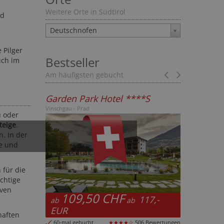
Weitere Orte in Südtirol
nd
Deutschnofen
 Pilger
Bestseller
uch im
Am häufigsten gebucht
Prev
Next
k Hotel ****S
Hotel Bella Vista ****
Vinschgau - Stilfs
u oder
teige
.
. In der
ze und
 für die
ichtige
iven
0 CHF
118,50 CHF
117,-
127,-
ab
ab
ab
EUR
haften
★★★★☆
506 Bewertungen
3-mal gebucht
★★★★☆
623 Bewertunge