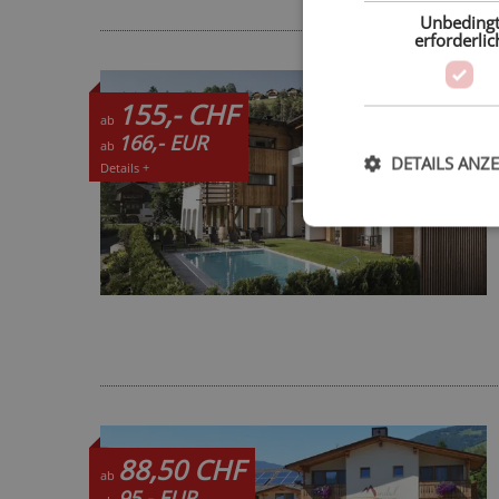
Unbeding
erforderlic
155,- CHF
ab
166,- EUR
ab
DETAILS ANZ
Details +
88,50 CHF
ab
95,- EUR