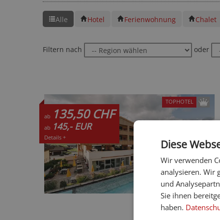
Alle
Hotel
Ferienwohnung
Chalet
Filtern nach
oder
TOPHOTEL
135,50 CHF
ab
145,- EUR
ab
Details +
Diese Webse
Wir verwenden Co
analysieren. Wir
und Analysepartn
Sie ihnen bereitg
haben.
Datenschut