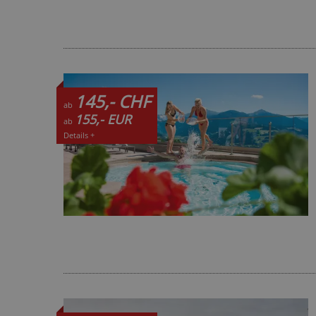
145,- CHF
ab
155,- EUR
ab
Details +