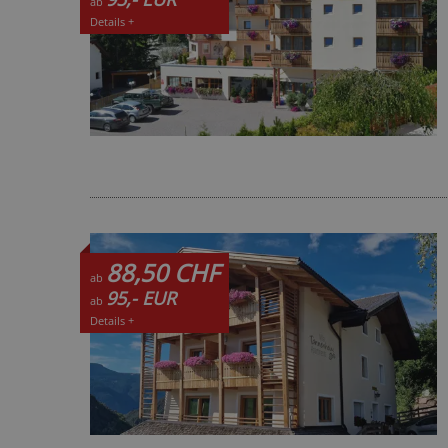
ab
Details +
88,50 CHF
ab
95,- EUR
ab
Details +