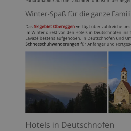
Panoramablick auf die Dolomiten und ist in der Regel
Winter-Spaß für die ganze Famil
Das
Skigebiet Obereggen
verfügt über zahlreiche best
im Winter direkt von den Hotels in Deutschnofen ins 
Lavazè bestens aufgehoben. In Deutschnofen und U
Schneeschuhwanderungen
für Anfänger und Fortgesc
Hotels in Deutschnofen