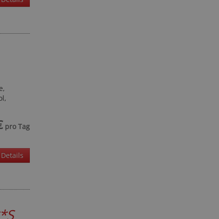
e,
l,
€
pro Tag
Details
*S