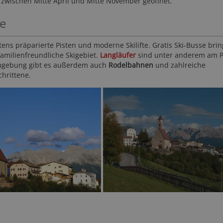
 zwischen Mitte April und Mitte November geöffnet.
ie
ens präparierte Pisten und moderne Skilifte. Gratis Ski-Busse brin
familienfreundliche Skigebiet.
Langläufer
sind unter anderem am 
mgebung gibt es außerdem auch
Rodelbahnen
und zahlreiche
hrittene.