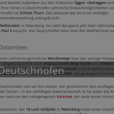
und besteht außerdem aus den Fraktionen
Eggen
,
Obereggen
und
 Ihrer Ferien in Deutschnofen zahlreiche Einkaufsmöglichkeiten u
chnofen ist
Schloss Thurn
. Das Gebäude war einst ein wichtiger
 Gemeindeverwaltung untergebracht.
 Weißenstein
in Petersberg. Sie zieht das ganze Jahr über zahlreiche
Paul II
besucht. Von Deutschnofen kann man den Wallfahrtsort a
 Dolomiten
Hotel Saltauserhof ****S
Garden Par
Meran und Umgebung - Saltaus
Vinschgau - Prad
ommer zahlreiche gemütliche
Wanderwege
über das sonnige Platea
 der Umgebung bieten auch
anspruchsvolle Berg-Touren
und
Kletters
 Deutschnofen
schnofen einen Besuch der
Bletterbachschlucht
nicht entgehen lassen
urerbe
gehört, befindet sich der
GEOPARC
, der geologische Schät
eutschnofen voll auf ihre Kosten. Von gemütlichen Velo-Ausflügen
e-Touren – in der vielfältigen Naturlandschaft ist für jeden das R
uren rund um den nahegelegenen
Karersee
, der dank seiner intens
109,5
40,-
ab
84,- CHF
EUR
90,- EUR
ab
ab
ezialisiert. Der
18-Loch-Golfplatz
in
Petersberg
bietet einen traum
 Bewertungen
60-mal gebucht
89-mal gebucht
★★★★☆
565 Bewertungen