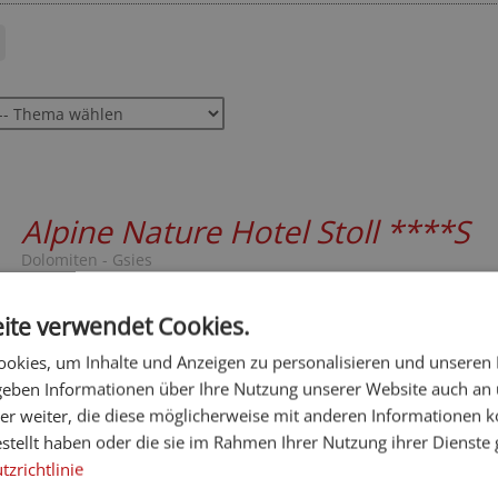
Alpine Nature Hotel Stoll
****S
Dolomiten - Gsies
Unser Alpine Nature Hotel ****S im Pustertal liegt mitten im g
Gsiesertal: am Waldesrand, auf der Sonnenseite der Alpen, u
ite verwendet Cookies.
von einer faszinierenden Berglandschaft.
okies, um Inhalte und Anzeigen zu personalisieren und unseren
145,- 
Spezialisiert auf
ab
 geben Informationen über Ihre Nutzung unserer Website auch an
er weiter, die diese möglicherweise mit anderen Informationen k
estellt haben oder die sie im Rahmen Ihrer Nutzung ihrer Dienst
Telefon
Homepage
zrichtlinie