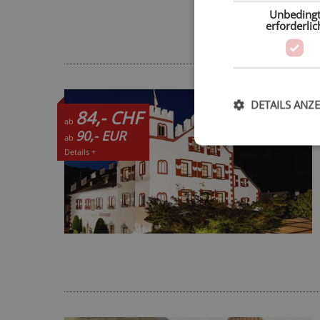
Unbeding
erforderlic
TOPHOTEL
DETAILS ANZ
84,- CHF
ab
90,- EUR
ab
Details +