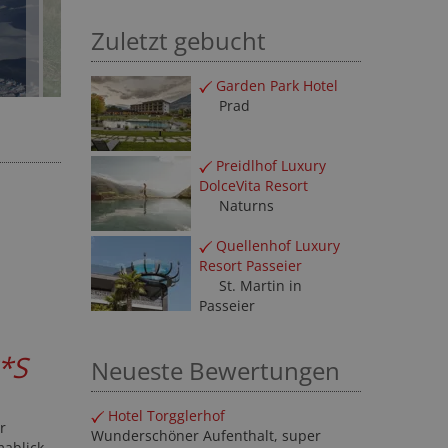
Zuletzt gebucht
Garden Park Hotel
Prad
Preidlhof Luxury
DolceVita Resort
Naturns
Quellenhof Luxury
Resort Passeier
St. Martin in
Passeier
*S
Neueste Bewertungen
r
Hotel Torgglerhof
ablick