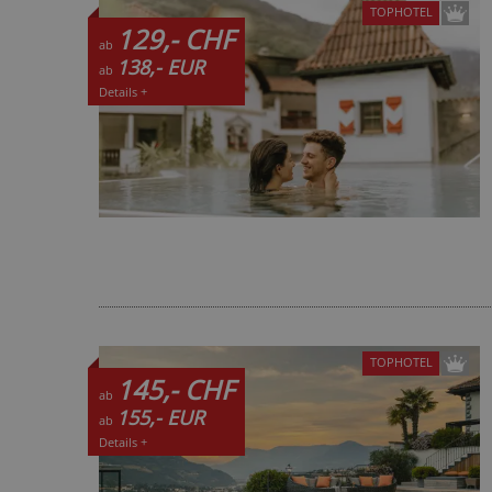
TOPHOTEL
129,- CHF
ab
138,- EUR
ab
Details +
TOPHOTEL
145,- CHF
ab
155,- EUR
ab
Details +