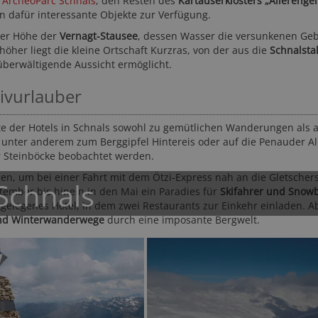
m
ArcheoParc Schnals
, den Resten des
Kartäuserklosters „Allerenge
 dafür interessante Objekte zur Verfügung.
ter Höhe der
Vernagt-Stausee
, dessen Wasser die versunkenen Ge
öher liegt die kleine Ortschaft Kurzras, von der aus die
Schnalsta
 überwältigende Aussicht ermöglicht.
ivurlauber
te der Hotels in Schnals sowohl zu gemütlichen Wanderungen als 
S
Wiesenhof Garden Resort
Hotel DAS 
 unter anderem zum Berggipfel Hintereis oder auf die Penauder Al
****S
Meran und Umgebu
 Steinböcke beobachtet werden.
Meran und Umgebung - St. Leonhard in Passeier
zen, um bei einer Fahrt mit dem Ötzi-Express nah an die Gletscher
 Schnals
tember bis hinein in den Mai ein Paradies für
Skifahrer und Snow
tgelegenes Hotel, in dem zwei Restaurants zur Einkehr einladen. A
nd Winterwanderwege
durch eine imposante Bergwelt.
168,- 
7,-
ab
50-mal gebucht
122,50 CHF
131,-
ab
ab
Bewertungen