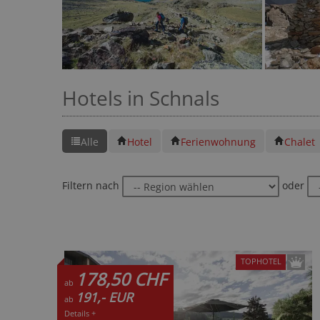
Hotels in Schnals
Alle
Hotel
Ferienwohnung
Chalet
Filtern nach
oder
TOPHOTEL
178,50 CHF
ab
191,- EUR
ab
Details +