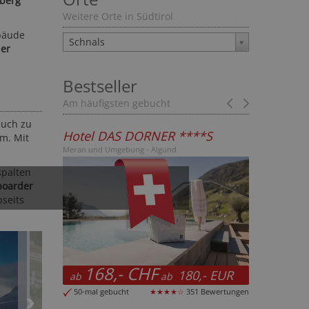
lberg“
Weitere Orte in Südtirol
bäude
Schnals
ler
Bestseller
Am häufigsten gebucht
Prev
Next
auch zu
DORNER ****S
Hotel Bella Vista ****
m. Mit
ng - Algund
Vinschgau - Stilfs
spalten
boarder
bseits
CHF
118,50 CHF
180,- EUR
127,-
ab
ab
ab
EUR
★★★★☆
351 Bewertungen
3-mal gebucht
★★★★☆
623 Bewertungen