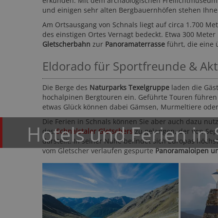
erkunden. Mit dem archäologischen Freilichtmuseu
und einigen sehr alten Bergbauernhöfen stehen Ihnen
Am Ortsausgang von Schnals liegt auf circa 1.700 Me
des einstigen Ortes Vernagt bedeckt. Etwa 300 Meter h
Gletscherbahn
zur
Panoramaterrasse
führt, die eine
Eldorado für Sportfreunde & Akt
Die Berge des
Naturparks Texelgruppe
laden die Gäs
Garden Park Hotel ****
hochalpinen Bergtouren ein. Geführte Touren führen
Vinschgau - Prad
etwas Glück können dabei Gämsen, Murmeltiere oder
Die Ferien in Schnals können Sie aber auch dazu nut
Hotels und Ferien in
des
Schnalstaler Gletschers
zu gelangen, der von Sep
darstellt. In seiner Nähe befindet sich Europas höchs
vom Gletscher verlaufen gespurte
Panoramaloipen u
109,50 CHF
11
ab
ab
EUR
60-mal gebucht
★★★★☆
506 