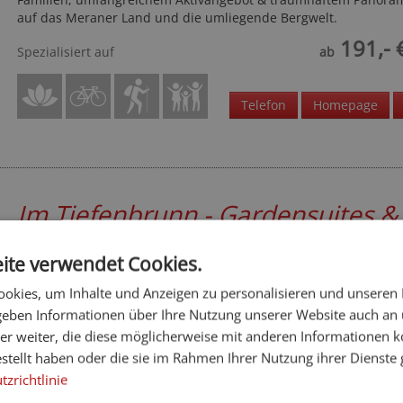
auf das Meraner Land und die umliegende Bergwelt.
191,- 
Spezialisiert auf
ab
Telefon
Homepage
Im Tiefenbrunn - Gardensuites &
Breakfast
****
ite verwendet Cookies.
Meran und Umgebung - Lana
okies, um Inhalte und Anzeigen zu personalisieren und unseren
Familiäres Haus mit gemütlichen Zimmern, Suiten & Apparteme
 geben Informationen über Ihre Nutzung unserer Website auch an
Balkon/Terrasse, großer Garten mit Bio Pool, Wellness-Oase mit
Hallenbad, Sauna & SPA, Yoga Retreats.
er weiter, die diese möglicherweise mit anderen Informationen k
estellt haben oder die sie im Rahmen Ihrer Nutzung ihrer Dienst
75,- 
Spezialisiert auf
ab
zrichtlinie