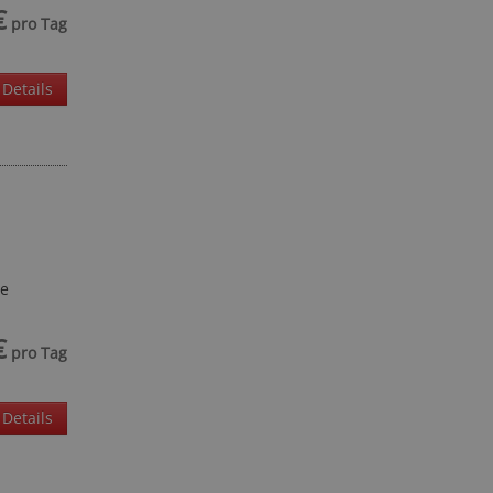
€
pro Tag
Details
ße
€
pro Tag
Details