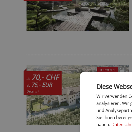
TOPHOTEL
70,- CHF
ab
75,- EUR
Diese Webse
ab
Details +
Wir verwenden Co
analysieren. Wir
und Analysepartn
Sie ihnen bereitg
haben.
Datenschut