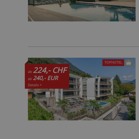
TOPHOTEL
224,- CHF
ab
240,- EUR
ab
Details +