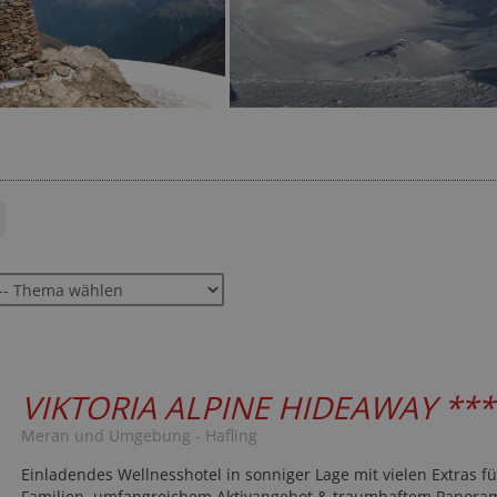
EUR
22-mal gebucht
★★★★☆
797 Bewertungen
VIKTORIA ALPINE HIDEAWAY
***
Meran und Umgebung - Hafling
Einladendes Wellnesshotel in sonniger Lage mit vielen Extras fü
Familien, umfangreichem Aktivangebot & traumhaftem Panoram