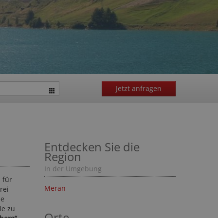
Jetzt anfragen
Entdecken Sie die
Region
In der Umgebung
 für
Meran
rei
ie
le zu
Orte